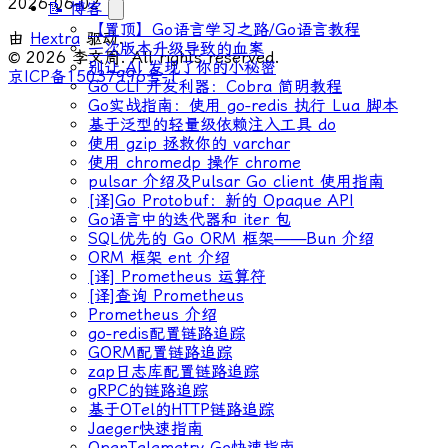
2026-06-02
📝 博客
【置顶】Go语言学习之路/Go语言教程
由
Hextra
驱动.
一次版本升级导致的血案
© 2026 李文周. All rights reserved.
别让 AI 发现了你的小秘密
京ICP备15037996号-1
Go CLI 开发利器：Cobra 简明教程
Go实战指南：使用 go-redis 执行 Lua 脚本
基于泛型的轻量级依赖注入工具 do
使用 gzip 拯救你的 varchar
使用 chromedp 操作 chrome
pulsar 介绍及Pulsar Go client 使用指南
[译]Go Protobuf：新的 Opaque API
Go语言中的迭代器和 iter 包
SQL优先的 Go ORM 框架——Bun 介绍
ORM 框架 ent 介绍
[译] Prometheus 运算符
[译]查询 Prometheus
Prometheus 介绍
go-redis配置链路追踪
GORM配置链路追踪
zap日志库配置链路追踪
gRPC的链路追踪
基于OTel的HTTP链路追踪
Jaeger快速指南
OpenTelemetry Go快速指南