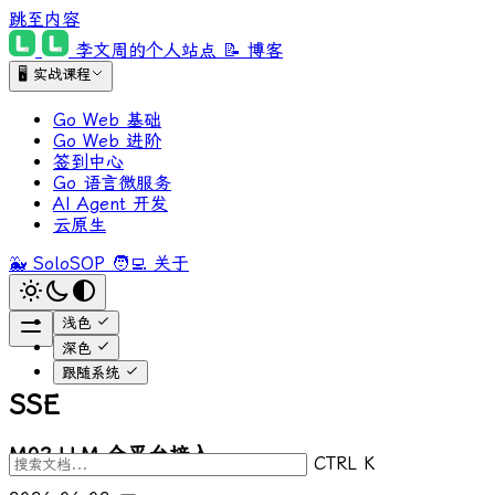
跳至内容
李文周的个人站点
📝 博客
🖥 实战课程
Go Web 基础
Go Web 进阶
签到中心
Go 语言微服务
AI Agent 开发
云原生
🐳 SoloSOP
🧑‍💻 关于
浅色
深色
跟随系统
SSE
M02 LLM 全平台接入
CTRL K