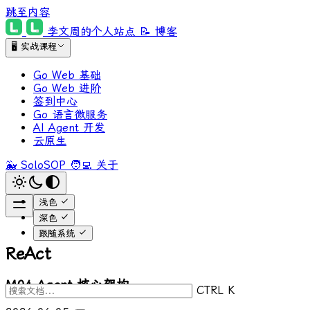
跳至内容
李文周的个人站点
📝 博客
🖥 实战课程
Go Web 基础
Go Web 进阶
签到中心
Go 语言微服务
AI Agent 开发
云原生
🐳 SoloSOP
🧑‍💻 关于
浅色
深色
跟随系统
ReAct
M04 Agent 核心架构
CTRL K