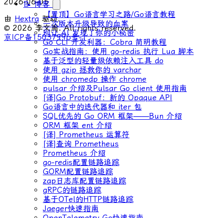
2026-06-05
📝 博客
【置顶】Go语言学习之路/Go语言教程
由
Hextra
驱动.
一次版本升级导致的血案
© 2026 李文周. All rights reserved.
别让 AI 发现了你的小秘密
京ICP备15037996号-1
Go CLI 开发利器：Cobra 简明教程
Go实战指南：使用 go-redis 执行 Lua 脚本
基于泛型的轻量级依赖注入工具 do
使用 gzip 拯救你的 varchar
使用 chromedp 操作 chrome
pulsar 介绍及Pulsar Go client 使用指南
[译]Go Protobuf：新的 Opaque API
Go语言中的迭代器和 iter 包
SQL优先的 Go ORM 框架——Bun 介绍
ORM 框架 ent 介绍
[译] Prometheus 运算符
[译]查询 Prometheus
Prometheus 介绍
go-redis配置链路追踪
GORM配置链路追踪
zap日志库配置链路追踪
gRPC的链路追踪
基于OTel的HTTP链路追踪
Jaeger快速指南
OpenTelemetry Go快速指南