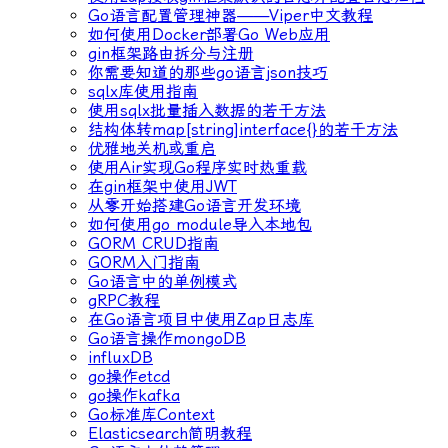
Go语言配置管理神器——Viper中文教程
如何使用Docker部署Go Web应用
gin框架路由拆分与注册
你需要知道的那些go语言json技巧
sqlx库使用指南
使用sqlx批量插入数据的若干方法
结构体转map[string]interface{}的若干方法
优雅地关机或重启
使用Air实现Go程序实时热重载
在gin框架中使用JWT
从零开始搭建Go语言开发环境
如何使用go module导入本地包
GORM CRUD指南
GORM入门指南
Go语言中的单例模式
gRPC教程
在Go语言项目中使用Zap日志库
Go语言操作mongoDB
influxDB
go操作etcd
go操作kafka
Go标准库Context
Elasticsearch简明教程