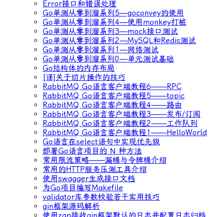
Error接口和错误处理
Go单测从零到溜系列5—goconvey的使用
Go单测从零到溜系列4—使用monkey打桩
Go单测从零到溜系列3—mock接口测试
Go单测从零到溜系列2—MySQL和Redis测试
Go单测从零到溜系列1—网络测试
Go单测从零到溜系列0—单元测试基础
Go结构体的内存布局
[译]关于切片操作的技巧
RabbitMQ Go语言客户端教程6——RPC
RabbitMQ Go语言客户端教程5——topic
RabbitMQ Go语言客户端教程4——路由
RabbitMQ Go语言客户端教程3——发布/订阅
RabbitMQ Go语言客户端教程2——工作队列
RabbitMQ Go语言客户端教程1——HelloWorld
Go语言在select语句中实现优先级
部署Go语言项目的 N 种方法
常用限流策略——漏桶与令牌桶介绍
常用的HTTP服务压测工具介绍
使用swagger生成接口文档
为Go项目编写Makefile
validator库参数校验若干实用技巧
gin框架源码解析
使用zap接收gin框架默认的日志并配置日志归档