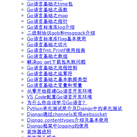
Go语言基础之time包
Go语言基础之函数
Go语言基础之map
Go语言基础之指针
Go语言标准库log介绍
二进制协议gob和msgpack介绍
Go语言标准库flag基本使用
Go语言基础之切片
Go语言fmt.Printf使用指南
Go语言基础之数组
解决go get下载包失败问题
Go语言基础之流程控制
Go语言基础之运算符
Go语言基础之基本数据类型
Go语言基础之变量和常量
从零开始搭建Go语言开发环境
VS Code配置Go语言开发环境
为什么你应该学习Go语言？
Python单元测试简介及Django中的单元测试
Django通过channels实现websocket
Django contenttypes介绍及基本使用
Django框架中logging的使用
装饰器进阶