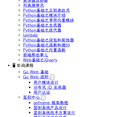
装饰器五部曲
列表推导式
Python基础之正则表达式
Python基础之模块介绍
Python基础之常用内置模块
Python基础之生成器
Python基础之迭代器
lambda
Python基础之闭包和装饰器
Python基础之函数和递归
Python基础之内置函数
前端那些事儿
Web基础之jQuery
🖥 实战课程
Go Web 基础
Go Web 进阶
用户模块设计
分布式 ID ⽣成器
⽤户认证
签到中心
goframe 框架教程
签到系统产品设计
签到系统技术方案设计