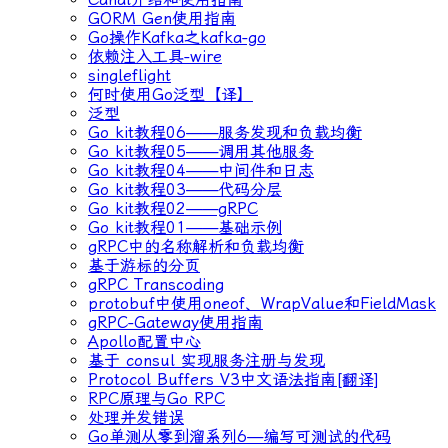
GORM Gen使用指南
Go操作Kafka之kafka-go
依赖注入工具-wire
singleflight
何时使用Go泛型【译】
泛型
Go kit教程06——服务发现和负载均衡
Go kit教程05——调用其他服务
Go kit教程04——中间件和日志
Go kit教程03——代码分层
Go kit教程02——gRPC
Go kit教程01——基础示例
gRPC中的名称解析和负载均衡
基于游标的分页
gRPC Transcoding
protobuf中使用oneof、WrapValue和FieldMask
gRPC-Gateway使用指南
Apollo配置中心
基于 consul 实现服务注册与发现
Protocol Buffers V3中文语法指南[翻译]
RPC原理与Go RPC
处理并发错误
Go单测从零到溜系列6—编写可测试的代码