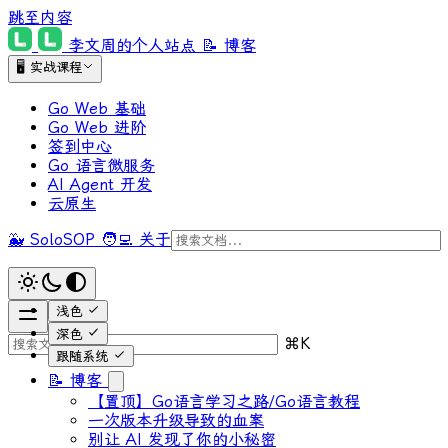
跳至内容
李文周的个人站点
📝 博客
🖥 实战课程
Go Web 基础
Go Web 进阶
签到中心
Go 语言微服务
AI Agent 开发
云原生
🐳 SoloSOP
🧑‍💻 关于
浅色
深色
⌘
K
跟随系统
📝 博客
【置顶】Go语言学习之路/Go语言教程
一次版本升级导致的血案
别让 AI 发现了你的小秘密