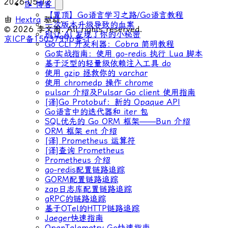
2026-05-12
📝 博客
【置顶】Go语言学习之路/Go语言教程
由
Hextra
驱动.
一次版本升级导致的血案
© 2026 李文周. All rights reserved.
别让 AI 发现了你的小秘密
京ICP备15037996号-1
Go CLI 开发利器：Cobra 简明教程
Go实战指南：使用 go-redis 执行 Lua 脚本
基于泛型的轻量级依赖注入工具 do
使用 gzip 拯救你的 varchar
使用 chromedp 操作 chrome
pulsar 介绍及Pulsar Go client 使用指南
[译]Go Protobuf：新的 Opaque API
Go语言中的迭代器和 iter 包
SQL优先的 Go ORM 框架——Bun 介绍
ORM 框架 ent 介绍
[译] Prometheus 运算符
[译]查询 Prometheus
Prometheus 介绍
go-redis配置链路追踪
GORM配置链路追踪
zap日志库配置链路追踪
gRPC的链路追踪
基于OTel的HTTP链路追踪
Jaeger快速指南
OpenTelemetry Go快速指南