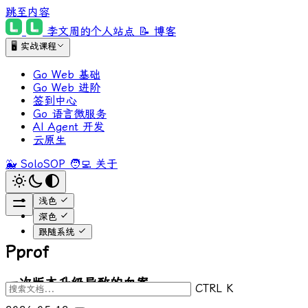
跳至内容
李文周的个人站点
📝 博客
🖥 实战课程
Go Web 基础
Go Web 进阶
签到中心
Go 语言微服务
AI Agent 开发
云原生
🐳 SoloSOP
🧑‍💻 关于
浅色
深色
跟随系统
Pprof
一次版本升级导致的血案
CTRL K