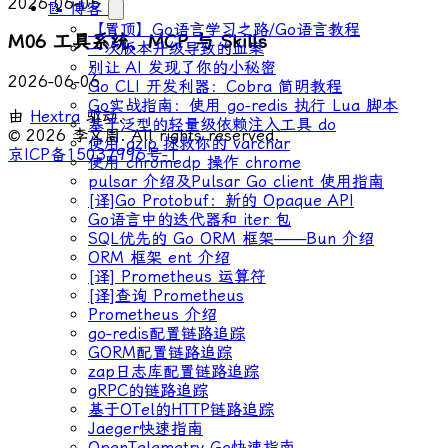
2026-06-05
📝 博客
【置顶】Go语言学习之路/Go语言教程
M06 工具系统、MCP 与 Skills
一次版本升级导致的血案
别让 AI 发现了你的小秘密
2026-06-06
Go CLI 开发利器：Cobra 简明教程
Go实战指南：使用 go-redis 执行 Lua 脚本
由
Hextra
驱动.
基于泛型的轻量级依赖注入工具 do
© 2026 李文周. All rights reserved.
使用 gzip 拯救你的 varchar
京ICP备15037996号-1
使用 chromedp 操作 chrome
pulsar 介绍及Pulsar Go client 使用指南
[译]Go Protobuf：新的 Opaque API
Go语言中的迭代器和 iter 包
SQL优先的 Go ORM 框架——Bun 介绍
ORM 框架 ent 介绍
[译] Prometheus 运算符
[译]查询 Prometheus
Prometheus 介绍
go-redis配置链路追踪
GORM配置链路追踪
zap日志库配置链路追踪
gRPC的链路追踪
基于OTel的HTTP链路追踪
Jaeger快速指南
OpenTelemetry Go快速指南