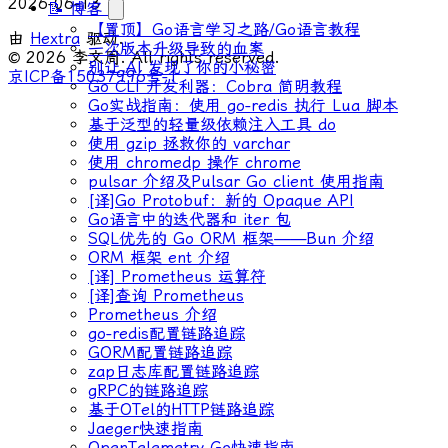
2026-06-13
📝 博客
【置顶】Go语言学习之路/Go语言教程
由
Hextra
驱动.
一次版本升级导致的血案
© 2026 李文周. All rights reserved.
别让 AI 发现了你的小秘密
京ICP备15037996号-1
Go CLI 开发利器：Cobra 简明教程
Go实战指南：使用 go-redis 执行 Lua 脚本
基于泛型的轻量级依赖注入工具 do
使用 gzip 拯救你的 varchar
使用 chromedp 操作 chrome
pulsar 介绍及Pulsar Go client 使用指南
[译]Go Protobuf：新的 Opaque API
Go语言中的迭代器和 iter 包
SQL优先的 Go ORM 框架——Bun 介绍
ORM 框架 ent 介绍
[译] Prometheus 运算符
[译]查询 Prometheus
Prometheus 介绍
go-redis配置链路追踪
GORM配置链路追踪
zap日志库配置链路追踪
gRPC的链路追踪
基于OTel的HTTP链路追踪
Jaeger快速指南
OpenTelemetry Go快速指南