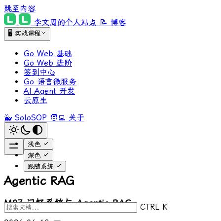
跳至内容
李文周的个人站点
📝 博客
🖥 实战课程
Go Web 基础
Go Web 进阶
签到中心
Go 语言微服务
AI Agent 开发
云原生
🐳 SoloSOP
🧑‍💻 关于
浅色
深色
跟随系统
Agentic RAG
M07 记忆系统与 Agentic RAG
CTRL K