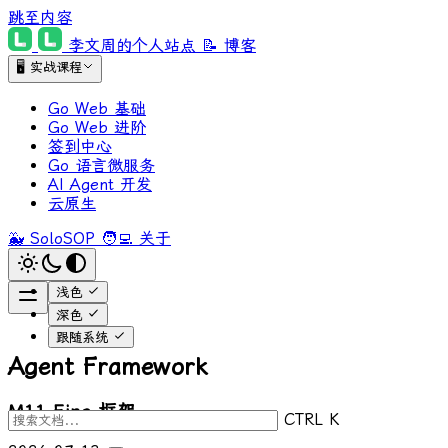
跳至内容
李文周的个人站点
📝 博客
🖥 实战课程
Go Web 基础
Go Web 进阶
签到中心
Go 语言微服务
AI Agent 开发
云原生
🐳 SoloSOP
🧑‍💻 关于
浅色
深色
跟随系统
Agent Framework
M11 Eino 框架
CTRL K