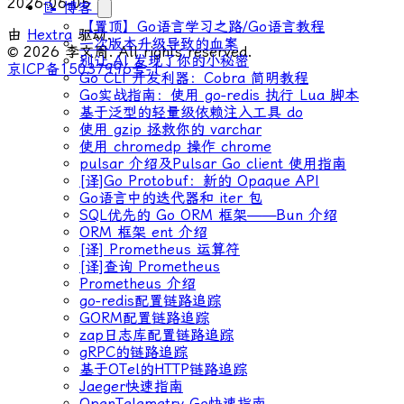
2026-06-05
📝 博客
【置顶】Go语言学习之路/Go语言教程
由
Hextra
驱动.
一次版本升级导致的血案
© 2026 李文周. All rights reserved.
别让 AI 发现了你的小秘密
京ICP备15037996号-1
Go CLI 开发利器：Cobra 简明教程
Go实战指南：使用 go-redis 执行 Lua 脚本
基于泛型的轻量级依赖注入工具 do
使用 gzip 拯救你的 varchar
使用 chromedp 操作 chrome
pulsar 介绍及Pulsar Go client 使用指南
[译]Go Protobuf：新的 Opaque API
Go语言中的迭代器和 iter 包
SQL优先的 Go ORM 框架——Bun 介绍
ORM 框架 ent 介绍
[译] Prometheus 运算符
[译]查询 Prometheus
Prometheus 介绍
go-redis配置链路追踪
GORM配置链路追踪
zap日志库配置链路追踪
gRPC的链路追踪
基于OTel的HTTP链路追踪
Jaeger快速指南
OpenTelemetry Go快速指南