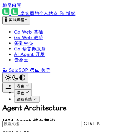
跳至内容
李文周的个人站点
📝 博客
🖥 实战课程
Go Web 基础
Go Web 进阶
签到中心
Go 语言微服务
AI Agent 开发
云原生
🐳 SoloSOP
🧑‍💻 关于
浅色
深色
跟随系统
Agent Architecture
M04 Agent 核心架构
CTRL K