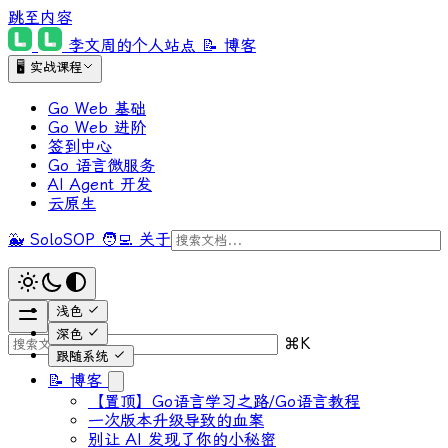
跳至内容
李文周的个人站点
📝 博客
🖥 实战课程
Go Web 基础
Go Web 进阶
签到中心
Go 语言微服务
AI Agent 开发
云原生
🐳 SoloSOP
🧑‍💻 关于
浅色
深色
⌘
K
跟随系统
📝 博客
【置顶】Go语言学习之路/Go语言教程
一次版本升级导致的血案
别让 AI 发现了你的小秘密