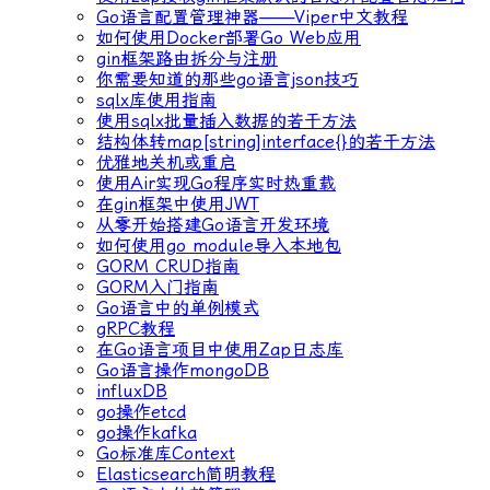
Go语言配置管理神器——Viper中文教程
如何使用Docker部署Go Web应用
gin框架路由拆分与注册
你需要知道的那些go语言json技巧
sqlx库使用指南
使用sqlx批量插入数据的若干方法
结构体转map[string]interface{}的若干方法
优雅地关机或重启
使用Air实现Go程序实时热重载
在gin框架中使用JWT
从零开始搭建Go语言开发环境
如何使用go module导入本地包
GORM CRUD指南
GORM入门指南
Go语言中的单例模式
gRPC教程
在Go语言项目中使用Zap日志库
Go语言操作mongoDB
influxDB
go操作etcd
go操作kafka
Go标准库Context
Elasticsearch简明教程