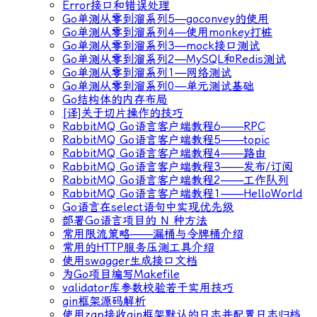
Error接口和错误处理
Go单测从零到溜系列5—goconvey的使用
Go单测从零到溜系列4—使用monkey打桩
Go单测从零到溜系列3—mock接口测试
Go单测从零到溜系列2—MySQL和Redis测试
Go单测从零到溜系列1—网络测试
Go单测从零到溜系列0—单元测试基础
Go结构体的内存布局
[译]关于切片操作的技巧
RabbitMQ Go语言客户端教程6——RPC
RabbitMQ Go语言客户端教程5——topic
RabbitMQ Go语言客户端教程4——路由
RabbitMQ Go语言客户端教程3——发布/订阅
RabbitMQ Go语言客户端教程2——工作队列
RabbitMQ Go语言客户端教程1——HelloWorld
Go语言在select语句中实现优先级
部署Go语言项目的 N 种方法
常用限流策略——漏桶与令牌桶介绍
常用的HTTP服务压测工具介绍
使用swagger生成接口文档
为Go项目编写Makefile
validator库参数校验若干实用技巧
gin框架源码解析
使用zap接收gin框架默认的日志并配置日志归档