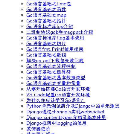
Go语言基础之time包
Go语言基础之函数
Go语言基础之map
Go语言基础之指针
Go语言标准库log介绍
二进制协议gob和msgpack介绍
Go语言标准库flag基本使用
Go语言基础之切片
Go语言fmt.Printf使用指南
Go语言基础之数组
解决go get下载包失败问题
Go语言基础之流程控制
Go语言基础之运算符
Go语言基础之基本数据类型
Go语言基础之变量和常量
从零开始搭建Go语言开发环境
VS Code配置Go语言开发环境
为什么你应该学习Go语言？
Python单元测试简介及Django中的单元测试
Django通过channels实现websocket
Django contenttypes介绍及基本使用
Django框架中logging的使用
装饰器进阶