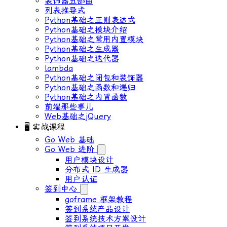
装饰器五部曲
列表推导式
Python基础之正则表达式
Python基础之模块介绍
Python基础之常用内置模块
Python基础之生成器
Python基础之迭代器
lambda
Python基础之闭包和装饰器
Python基础之函数和递归
Python基础之内置函数
前端那些事儿
Web基础之jQuery
🖥 实战课程
Go Web 基础
Go Web 进阶
用户模块设计
分布式 ID ⽣成器
⽤户认证
签到中心
goframe 框架教程
签到系统产品设计
签到系统技术方案设计