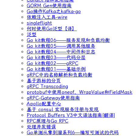
GORM Gen使用指南
Go操作Kafka之kafka-go
依赖注入工具-wire
singleflight
何时使用Go泛型【译】
泛型
Go kit教程06——服务发现和负载均衡
Go kit教程05——调用其他服务
Go kit教程04——中间件和日志
Go kit教程03——代码分层
Go kit教程02——gRPC
Go kit教程01——基础示例
gRPC中的名称解析和负载均衡
基于游标的分页
gRPC Transcoding
protobuf中使用oneof、WrapValue和FieldMask
gRPC-Gateway使用指南
Apollo配置中心
基于 consul 实现服务注册与发现
Protocol Buffers V3中文语法指南[翻译]
RPC原理与Go RPC
处理并发错误
Go单测从零到溜系列6—编写可测试的代码