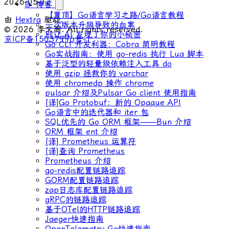
2026-05-12
📝 博客
【置顶】Go语言学习之路/Go语言教程
由
Hextra
驱动.
一次版本升级导致的血案
© 2026 李文周. All rights reserved.
别让 AI 发现了你的小秘密
京ICP备15037996号-1
Go CLI 开发利器：Cobra 简明教程
Go实战指南：使用 go-redis 执行 Lua 脚本
基于泛型的轻量级依赖注入工具 do
使用 gzip 拯救你的 varchar
使用 chromedp 操作 chrome
pulsar 介绍及Pulsar Go client 使用指南
[译]Go Protobuf：新的 Opaque API
Go语言中的迭代器和 iter 包
SQL优先的 Go ORM 框架——Bun 介绍
ORM 框架 ent 介绍
[译] Prometheus 运算符
[译]查询 Prometheus
Prometheus 介绍
go-redis配置链路追踪
GORM配置链路追踪
zap日志库配置链路追踪
gRPC的链路追踪
基于OTel的HTTP链路追踪
Jaeger快速指南
OpenTelemetry Go快速指南