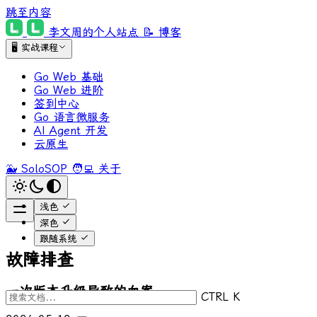
跳至内容
李文周的个人站点
📝 博客
🖥 实战课程
Go Web 基础
Go Web 进阶
签到中心
Go 语言微服务
AI Agent 开发
云原生
🐳 SoloSOP
🧑‍💻 关于
浅色
深色
跟随系统
故障排查
一次版本升级导致的血案
CTRL K