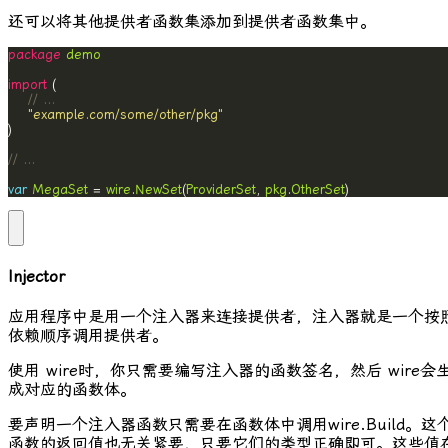
还可以将其他提供者函数集添加到提供者函数集中。
package
demo
import
// ...
"example.com/some/other/pkg"
// ...
var
MegaSet
 = 
wire
.
NewSet
(
ProviderSet
, 
pkg
.
OtherSet
)
Injector
应用程序中是用一个注入器来连接提供者，注入器就是一个按
依赖顺序调用提供者。
使用
wire
时，你只需要编写注入器的函数签名，然后
wire
会
成对应的函数体。
要声明一个注入器函数只需要在函数体中调用
wire.Build
。这
函数的返回值也无关紧要，只要它们的类型正确即可。这些值