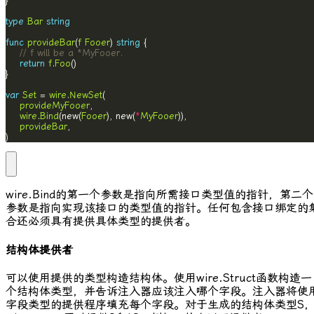
type
Bar
string
func
provideBar
(
f
Fooer
) 
string
// f will be a *MyFooer.
return
f
.
Foo
var
Set
 = 
wire
.
NewSet
provideMyFooer
wire
.
Bind
(new(
Fooer
), new(
*
MyFooer
provideBar
)
wire.Bind
的第一个参数是指向所需接口类型值的指针，第二个
参数是指向实现该接口的类型值的指针。任何包含接口绑定的
合还必须具有提供具体类型的提供者。
结构体提供者
可以使用提供的类型构造结构体。使用
wire.Struct
函数构造一
个结构体类型，并告诉注入器应该注入哪个字段。注入器将使
字段类型的提供程序填充每个字段。对于生成的结构体类型
S