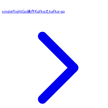
singleflight
Go操作Kafka之kafka-go