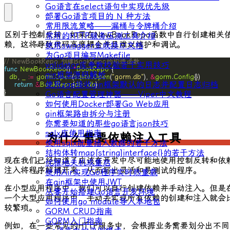
Go语言在select语句中实现优先级
部署Go语言项目的 N 种方法
常用限流策略——漏桶与令牌桶介绍
区别于控制反转，如果在
NewBookRepo
函数中自行创建相关
常用的HTTP服务压测工具介绍
赖，这将导致代码高度耦合并且难以维护和调试。
使用swagger生成接口文档
为Go项目编写Makefile
// NewBookRepo 创建BookRepo的构造函数
validator库参数校验若干实用技巧
func
NewBookRepo
() 
*
BookRepo
gin框架源码解析
db
, 
_
:=
gorm
.
Open
(
sqlite
.
Open
(
"gorm.db"
), 
&
gorm
.
Config
使用zap接收gin框架默认的日志并配置日志归档
return
&
BookRepo
{
db
: 
db
}
Go语言配置管理神器——Viper中文教程
如何使用Docker部署Go Web应用
gin框架路由拆分与注册
你需要知道的那些go语言json技巧
sqlx库使用指南
为什么需要依赖注入工具
使用sqlx批量插入数据的若干方法
结构体转map[string]interface{}的若干方法
现在我们已经知道了应该在开发中尽可能地使用控制反转和依
优雅地关机或重启
注入将程序解耦开来，从而写出灵活和易测试的程序。
使用Air实现Go程序实时热重载
在gin框架中使用JWT
在小型应用程序中，我们可以自行创建依赖并手动注入。但是
从零开始搭建Go语言开发环境
一个大型应用程序中，手动去实现所有依赖的创建和注入就会
如何使用go module导入本地包
较繁琐。
GORM CRUD指南
GORM入门指南
例如，在一些常见的HTTP服务中，会根据业务需要划分出不同