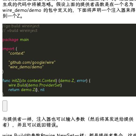
生成的代码中将被忽略。假设上面的提供者函数是在一个名为
wire_demo/demo
的包中定义的，下面将声明一个注入器来得
到一个
Z
。
//go:build wireinject
// +build wireinject
package
main
import
"context"
"github.com/google/wire"
"wire_demo/demo"
func
initZ
(
ctx
context
.
Context
) (
demo
.
Z
, 
error
wire
.
Build
(
demo
.
ProviderSet
return
demo
.
Z
{}, 
nil
}
与提供者一样，注入器也可以输入参数（然后将其发送给提供
者），并且可以返回错误。
wire.Build
的参数和
wire.NewSet
一样：都是提供者集合。这