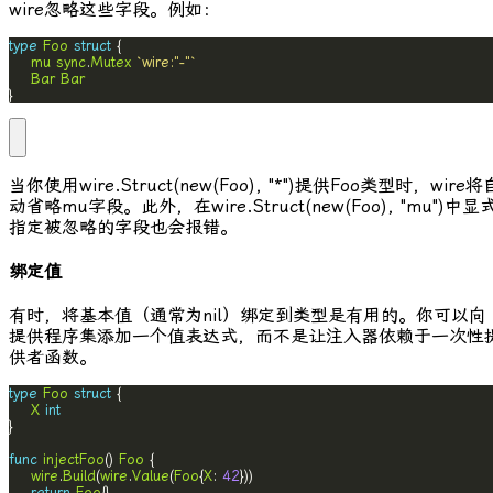
wire
忽略这些字段。例如：
type
Foo
struct
mu
sync
.
Mutex
`wire:"-"`
Bar
Bar
}
当你使用
wire.Struct(new(Foo), "*")
提供
Foo
类型时，
wire
将
动省略
mu
字段。此外，在
wire.Struct(new(Foo), "mu")
中显
指定被忽略的字段也会报错。
绑定值
有时，将基本值（通常为nil）绑定到类型是有用的。你可以向
提供程序集添加一个值表达式，而不是让注入器依赖于一次性
供者函数。
type
Foo
struct
X
int
func
injectFoo
() 
Foo
wire
.
Build
(
wire
.
Value
(
Foo
{
X
: 
42
return
Foo