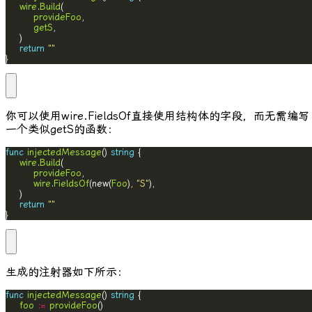
wire
.
Build
provideFoo
getS
return
""
}
你可以使用
wire.FieldsOf
直接使用结构体的字段，而无需编写
一个类似
getS
的函数：
func
injectedMessage
() 
string
wire
.
Build
provideFoo
wire
.
FieldsOf
(new(
Foo
), 
"S"
return
""
}
生成的注射器如下所示：
func
injectedMessage
() 
string
foo
:=
provideFoo