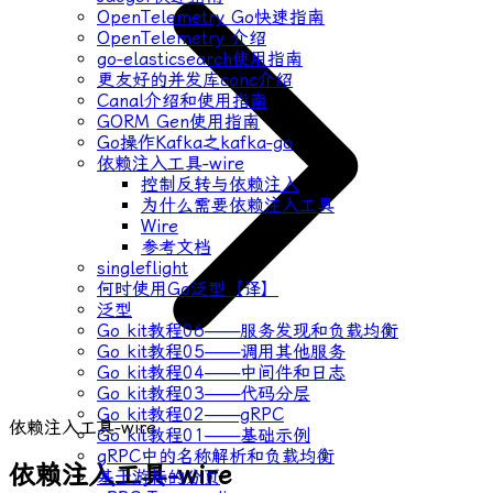
OpenTelemetry Go快速指南
OpenTelemetry 介绍
go-elasticsearch使用指南
更友好的并发库conc介绍
Canal介绍和使用指南
GORM Gen使用指南
Go操作Kafka之kafka-go
依赖注入工具-wire
控制反转与依赖注入
为什么需要依赖注入工具
Wire
参考文档
singleflight
何时使用Go泛型【译】
泛型
Go kit教程06——服务发现和负载均衡
Go kit教程05——调用其他服务
Go kit教程04——中间件和日志
Go kit教程03——代码分层
Go kit教程02——gRPC
依赖注入工具-wire
Go kit教程01——基础示例
gRPC中的名称解析和负载均衡
依赖注入工具-wire
基于游标的分页