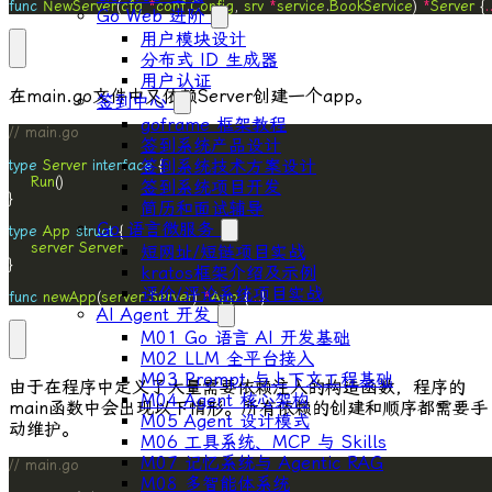
func
NewServer
(
cfg
*
conf
.
Config
, 
srv
*
service
.
BookService
) 
*
Server
 {
.
Go Web 进阶
用户模块设计
分布式 ID ⽣成器
⽤户认证
在
main.go
文件中又依赖
Server
创建一个
app
。
签到中心
goframe 框架教程
// main.go
签到系统产品设计
签到系统技术方案设计
type
Server
interface
Run
签到系统项目开发
简历和面试辅导
Go 语言微服务
type
App
struct
server
Server
短网址/短链项目实战
kratos框架介绍及示例
评价/评论系统项目实战
func
newApp
(
server
Server
) 
*
App
 {
...
}
AI Agent 开发
M01 Go 语言 AI 开发基础
M02 LLM 全平台接入
M03 Prompt 与上下文工程基础
由于在程序中定义了大量需要依赖注入的构造函数，程序的
M04 Agent 核心架构
main
函数中会出现以下情形。所有依赖的创建和顺序都需要手
M05 Agent 设计模式
动维护。
M06 工具系统、MCP 与 Skills
M07 记忆系统与 Agentic RAG
// main.go
M08 多智能体系统