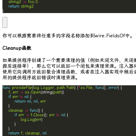
string2
:=
foo
.
S
return
string2
}
你可以根据需要将任意多的字段名称添加到
wire.FieldsOf
中。
Cleanup函数
如果提供程序创建了一个需要清理的值（例如关闭文件、关闭
据库连接等），那么它可以返回一个闭包来清理资源。注入器
使用它向调用方返回聚合清理函数，或者在注入器实现中稍后
用的提供程序返回错误时清理资源。
func
provideFile
(
log
Logger
, 
path
Path
) (
*
os
.
File
, 
func
(), 
error
f
, 
err
:=
os
.
Open
(string(
path
if
err
!=
nil
return
nil
, 
nil
, 
err
cleanup
:=
func
if
err
:=
f
.
Close
(); 
err
!=
nil
log
.
Log
(
err
return
f
, 
cleanup
, 
nil