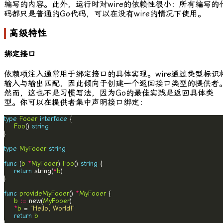
编写的内容。此外，运行时对
wire
的依赖性很小：所有编写的
码都只是普通的Go代码，可以在没有
wire
的情况下使用。
高级特性
绑定接口
依赖项注入通常用于绑定接口的具体实现。
wire
通过类型标识
输入与输出匹配，因此倾向于创建一个返回接口类型的提供者
然而，这也不是习惯写法，因为Go的最佳实践是返回具体类
型。你可以在提供者集中声明接口绑定：
type
Fooer
interface
Foo
() 
string
type
MyFooer
string
func
 (
b
*
MyFooer
) 
Foo
() 
string
return
 string(
*
b
func
provideMyFooer
() 
*
MyFooer
b
:=
 new(
MyFooer
*
b
 = 
"Hello, World!"
return
b