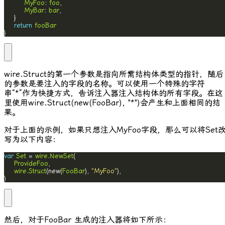
MyFoo
: 
foo
MyBar
: 
bar
return
fooBar
}
wire.Struct
的第一个参数是指向所需结构体类型的指针，随后
的参数是要注入的字段的名称。可以使用一个特殊的字符
串“*”作为快捷方式，告诉注入器注入结构体的所有字段。在这
里使用
wire.Struct(new(FooBar), "*")
会产生和上面相同的结
果。
对于上面的示例，如果只想注入
MyFoo
字段，那么可以将
Set
写为以下内容：
var
Set
 = 
wire
.
NewSet
ProvideFoo
wire
.
Struct
(new(
FooBar
), 
"MyFoo"
)
然后，对于
FooBar
生成的注入器将如下所示：