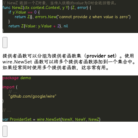
// NewZ 返回一个Z对象，当传入依赖的value为0时会返回错误。
func
NewZ
(
ctx
context
.
Context
, 
y
Y
) (
Z
, 
error
if
y
.
Value
==
0
return
Z
{}, 
errors
.
New
(
"cannot provide z when value is zero"
return
Z
{
Value
: 
y
.
Value
+
2
}, 
nil
}
提供者函数可以分组为提供者函数集（
provider set
）。使用
wire.NewSet
函数可以将多个提供者函数添加到一个集合中。
如果经常同时使用多个提供者函数，这非常有用。
package
demo
import
// ...
"github.com/google/wire"
// ...
var
ProviderSet
 = 
wire
.
NewSet
(
NewX
, 
NewY
, 
NewZ
)