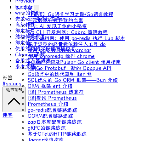
Provider
Injector
📝 博客
wire的使用
【置顶】Go语言学习之路/Go语言教程
安装wire命令行工具
一次版本升级导致的血案
高级特性
别让 AI 发现了你的小秘密
绑定接口
Go CLI 开发利器：Cobra 简明教程
结构体提供者
Go实战指南：使用 go-redis 执行 Lua 脚本
绑定值
基于泛型的轻量级依赖注入工具 do
使用结构的字段作为提供者
使用 gzip 拯救你的 varchar
Cleanup函数
使用 chromedp 操作 chrome
备用注入器语法
pulsar 介绍及Pulsar Go client 使用指南
参考文档
[译]Go Protobuf：新的 Opaque API
Go语言中的迭代器和 iter 包
标签
SQL优先的 Go ORM 框架——Bun 介绍
#golang
ORM 框架 ent 介绍
返回顶部
[译] Prometheus 运算符
[译]查询 Prometheus
Prometheus 介绍
go-redis配置链路追踪
博客
GORM配置链路追踪
zap日志库配置链路追踪
gRPC的链路追踪
基于OTel的HTTP链路追踪
Jaeger快速指南