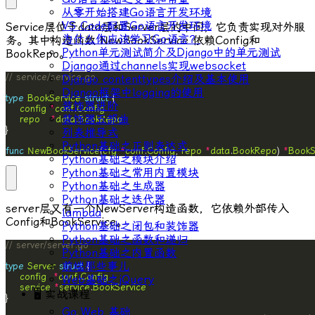
从零开始搭建Go语言开发环境
VS Code配置Go语言开发环境
Service
层位于
data
层和
Server
层的中间，它负责实现对外服
为什么你应该学习Go语言？
务。其中构造函数
NewBookService
依赖
Config
和
Python单元测试简介及Django中的单元测试
BookRepo
。
Django通过channels实现websocket
// service/service.go
Django contenttypes介绍及基本使用
Django框架中logging的使用
type
BookService
struct
装饰器进阶
config
*
conf
.
Config
装饰器五部曲
repo
*
data
.
BookRepo
列表推导式
Python基础之正则表达式
func
NewBookService
(
cfg
*
conf
.
Config
, 
repo
*
data
.
BookRepo
) 
*
BookS
Python基础之模块介绍
Python基础之常用内置模块
Python基础之生成器
Python基础之迭代器
server
层又有一个
NewServer
构造函数，它依赖外部传入
lambda
Config
和
BookService
。
Python基础之闭包和装饰器
Python基础之函数和递归
// server/server.go
Python基础之内置函数
前端那些事儿
type
Server
struct
config
*
conf
.
Config
Web基础之jQuery
service
*
service
.
BookService
🖥 实战课程
Go Web 基础