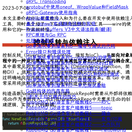
gRPC Transcoding
protobuf中使用oneof、WrapValue和FieldMask
2023-07-06
gRPC-Gateway使用指南
Apollo配置中心
本文主要介绍什么是依赖注入和为什么要在开发中使用依赖注
基于 consul 实现服务注册与发现
工具，同时也介绍了一下Go常用的依赖注入工具——wire的使
Protocol Buffers V3中文语法指南[翻译]
用和它的一些高级特性。
RPC原理与Go RPC
处理并发错误
控制反转与依赖注入
Go单测从零到溜系列6—编写可测试的代码
Error接口和错误处理
控制反转（Inversion of Control，缩写为IoC），是
面向对象
Go单测从零到溜系列5—goconvey的使用
程中的一种设计原则，可以用来减低计算机代码之间的耦合度
Go单测从零到溜系列4—使用monkey打桩
其中最常见的方式叫做依赖注入（Dependency Injection，简
Go单测从零到溜系列3—mock接口测试
称DI）。依赖注入是生成灵活和松散耦合代码的标准技术，通
Go单测从零到溜系列2—MySQL和Redis测试
过明确地向组件提供它们所需要的所有依赖关系。在 Go 中通
Go单测从零到溜系列1—网络测试
常采用将依赖项作为参数传递给构造函数的形式：
Go单测从零到溜系列0—单元测试基础
Go结构体的内存布局
构造函数
NewBookRepo
在创建
BookRepo
时需要从外部将依
[译]关于切片操作的技巧
项
db
作为参数传入，我们在
NewBookRepo
中无需关注
db
的创
RabbitMQ Go语言客户端教程6——RPC
建逻辑，实现了代码解耦。
RabbitMQ Go语言客户端教程5——topic
RabbitMQ Go语言客户端教程4——路由
// NewBookRepo 创建BookRepo的构造函数
RabbitMQ Go语言客户端教程3——发布/订阅
func
NewBookRepo
(
db
*
gorm
.
DB
) 
*
BookRepo
return
&
BookRepo
{
db
: 
db
RabbitMQ Go语言客户端教程2——工作队列
}
RabbitMQ Go语言客户端教程1——HelloWorld