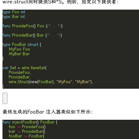
wire.struct
同时提供
S
和
*S
。例如，给定以下提供者：
type
Foo
int
type
Bar
int
func
ProvideFoo
() 
Foo
 {
/* ... */
func
ProvideBar
() 
Bar
 {
/* ... */
type
FooBar
struct
MyFoo
Foo
MyBar
Bar
var
Set
 = 
wire
.
NewSet
ProvideFoo
ProvideBar
wire
.
Struct
(new(
FooBar
), 
"MyFoo"
, 
"MyBar"
)
最终生成的
FooBar
注入器类似如下所示：
func
injectFooBar
() 
FooBar
foo
:=
ProvideFoo
bar
:=
ProvideBar
fooBar
:=
FooBar