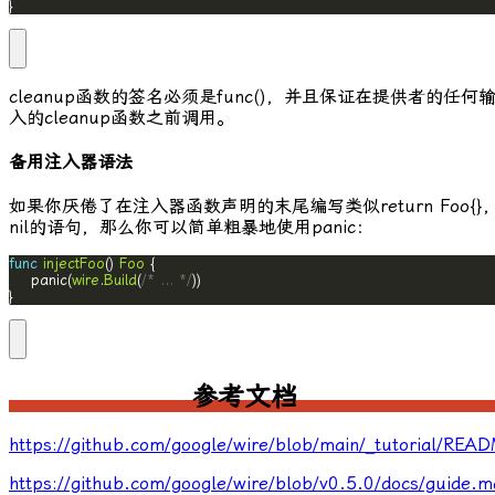
}
cleanup
函数的签名必须是
func()
，并且保证在提供者的任何
入的cleanup函数之前调用。
备用注入器语法
如果你厌倦了在注入器函数声明的末尾编写类似
return Foo{},
nil
的语句，那么你可以简单粗暴地使用
panic
：
func
injectFoo
() 
Foo
    panic(
wire
.
Build
(
/* ... */
}
参考文档
https://github.com/google/wire/blob/main/_tutorial/RE
https://github.com/google/wire/blob/v0.5.0/docs/guide.m