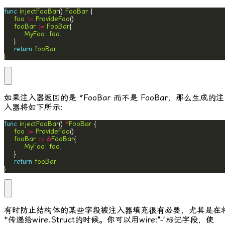
func
injectFooBar
() 
FooBar
foo
:=
ProvideFoo
fooBar
:=
FooBar
MyFoo
: 
foo
return
fooBar
}
如果注入器返回的是
*FooBar
而不是
FooBar
，那么生成的注
入器将如下所示:
func
injectFooBar
() 
*
FooBar
foo
:=
ProvideFoo
fooBar
:=
&
FooBar
MyFoo
: 
foo
return
fooBar
}
有时防止结构体的某些字段被注入器填充很有必要，尤其是在
*
传递给
wire.Struct
的时候。你可以用
wire:"-"
标记字段，使