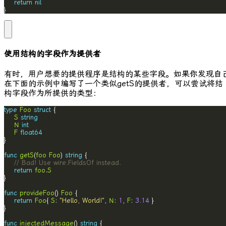
return
nil
}
使用结构的字段作为提供者
有时，用户想要的提供程序是结构的某些字段。如果你发现自
在下面的示例中编写了一个类似
getS
的提供者，可以尝试将结
构字段作为所提供的类型：
type
Foo
struct
S
string
N
int
F
float64
func
getS
(
foo
Foo
) 
string
// Bad! Use wire.FieldsOf instead.
return
foo
.
S
func
provideFoo
() 
Foo
return
Foo
{ 
S
: 
"Hello, World!"
, 
N
: 
1
, 
F
: 
3.14
func
injectedMessage
() 
string