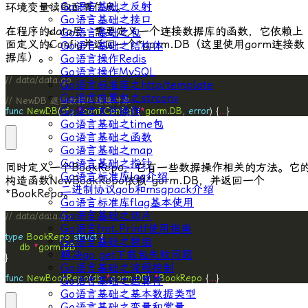
Go语言基础之反射
环境变量读取配置信息。
Go语言基础之接口
在程序的
data
层，需要定义一个连接数据库的函数，它依赖上
Go语言基础之包
面定义的
Config
并返回一个
*gorm.DB
（这里使用gorm连接数
Go语言基础之结构体
据库）。
Go语言操作Redis
Go语言操作MySQL
// data/data.go
Go语言标准库之http/template
Go语言内置包之strconv
// NewDB 返回数据库连接对象
Go语言文件操作
func
NewDB
(
cfg
*
conf
.
Config
) (
*
gorm
.
DB
, 
error
) {
...
}
Go语言基础之time包
Go语言基础之函数
Go语言基础之map
Go语言基础之指针
同时定义一个
BookRepo
，它有一些数据操作相关的方法。它
Go语言标准库log介绍
构造函数
NewBookRepo
依赖
*gorm.DB
，并返回一个
二进制协议gob和msgpack介绍
*BookRepo
。
Go语言标准库flag基本使用
Go语言基础之切片
// data/data.go
Go语言fmt.Printf使用指南
type
BookRepo
struct
Go语言基础之数组
db
*
gorm
.
DB
解决go get下载包失败问题
Go语言基础之流程控制
func
NewBookRepo
(
db
*
gorm
.
DB
) 
*
BookRepo
 {
...
}
Go语言基础之运算符
Go语言基础之基本数据类型
Go语言基础之变量和常量