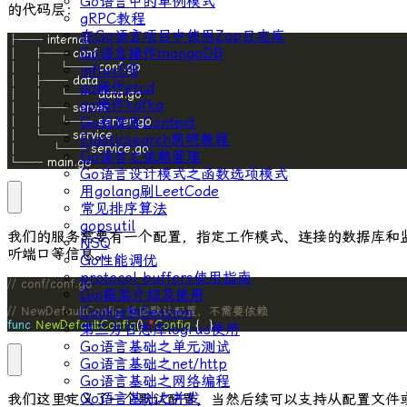
Go语言中的单例模式
的代码层：
gRPC教程
在Go语言项目中使用Zap日志库
Go语言操作mongoDB
influxDB
go操作etcd
go操作kafka
Go标准库Context
Elasticsearch简明教程
Go语言之依赖管理
└── main.go
Go语言设计模式之函数选项模式
用golang刷LeetCode
常见排序算法
gopsutil
我们的服务需要有一个配置，指定工作模式、连接的数据库和
NSQ
听端口等信息。
Go性能调优
protocol buffers使用指南
// conf/conf.go
Gin框架介绍及使用
Cookie和Session
// NewDefaultConfig 返回默认配置，不需要依赖
func
NewDefaultConfig
() 
*
Config
 {
...
}
第三方日志库logrus使用
Go语言基础之单元测试
Go语言基础之net/http
Go语言基础之网络编程
Go语言基础之并发
我们这里定义了一个默认配置，当然后续可以支持从配置文件