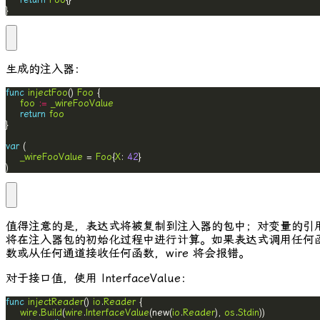
}
生成的注入器：
func
injectFoo
() 
Foo
foo
:=
_wireFooValue
return
foo
var
_wireFooValue
 = 
Foo
{
X
: 
42
)
值得注意的是，表达式将被复制到注入器的包中；对变量的引
将在注入器包的初始化过程中进行计算。如果表达式调用任何
数或从任何通道接收任何函数，
wire
将会报错。
对于接口值，使用
InterfaceValue
：
func
injectReader
() 
io
.
Reader
wire
.
Build
(
wire
.
InterfaceValue
(new(
io
.
Reader
), 
os
.
Stdin