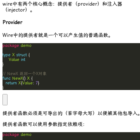
wire
中有两个核心概念：提供者（provider）和注入器
（injector）。
Provider
Wire
中的提供者就是一个可以产生值的普通函数。
package
demo
type
X
struct
Value
int
// NewX 返回一个X对象
func
NewX
() 
X
return
X
{
Value
: 
7
}
提供者函数必须是可导出的（首字母大写）以便被其他包导入
提供者函数可以使用参数指定依赖项：
package
demo