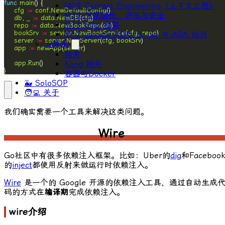
func
main
M09 Context Engineering（上下文工程）
cfg
:=
conf
.
NewDefaultConfig
M10 可观测性、评估与安全
db
, 
_
:=
data
.
NewDB
(
cfg
M11 Eino 框架
repo
:=
data
.
NewBookRepo
(
db
bookSrv
:=
service
.
NewBookService
(
cfg
, 
repo
M12 Google ADK for Go 与 A2A 协议
server
:=
server
.
NewServer
(
cfg
, 
bookSrv
云原生
app
:=
newApp
(
server
网关
Kong 网关
app
.
Run
}
容器与Docker
🐳 SoloSOP
🧑‍💻 关于
我们确实需要一个工具来解决这类问题。
Wire
Go社区中有很多依赖注入框架。比如：Uber的
dig
和Faceboo
的
inject
都使用反射来做运行时依赖注入。
Wire
是一个的 Google 开源的依赖注入工具，通过自动生成
码的方式在
编译期
完成依赖注入。
wire介绍