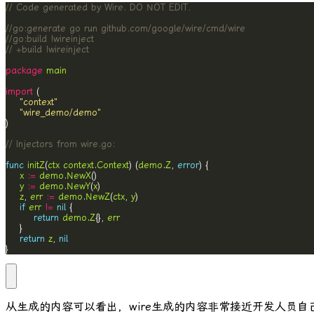
// Code generated by Wire. DO NOT EDIT.
//go:generate go run github.com/google/wire/cmd/wire
//go:build !wireinject
// +build !wireinject
package
main
import
"context"
"wire_demo/demo"
// Injectors from wire.go:
func
initZ
(
ctx
context
.
Context
) (
demo
.
Z
, 
error
x
:=
demo
.
NewX
y
:=
demo
.
NewY
(
x
z
, 
err
:=
demo
.
NewZ
(
ctx
, 
y
if
err
!=
nil
return
demo
.
Z
{}, 
err
return
z
, 
nil
}
从生成的内容可以看出，
wire
生成的内容非常接近开发人员自