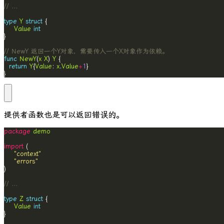
// ...
type
Y
struct
Value
int
// NewY 返回一个Y对象，需要传入一个X对象作为依赖。
func
NewY
(
x
X
) 
Y
return
Y
{
Value
: 
x
.
Value
+
1
}
提供者函数也是可以返回错误的。
package
demo
import
"context"
"errors"
// ...
type
Z
struct
Value
int