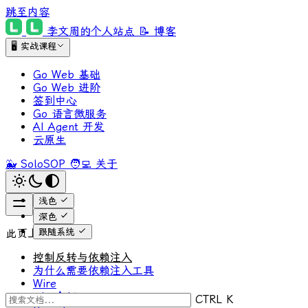
跳至内容
李文周的个人站点
📝 博客
🖥 实战课程
Go Web 基础
Go Web 进阶
签到中心
Go 语言微服务
AI Agent 开发
云原生
🐳 SoloSOP
🧑‍💻 关于
浅色
深色
跟随系统
此页上
控制反转与依赖注入
为什么需要依赖注入工具
Wire
wire介绍
CTRL K