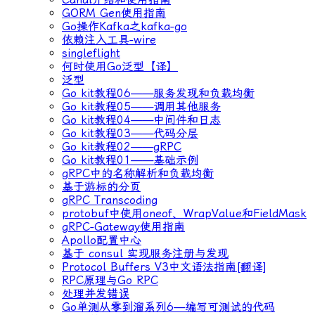
GORM Gen使用指南
Go操作Kafka之kafka-go
依赖注入工具-wire
singleflight
何时使用Go泛型【译】
泛型
Go kit教程06——服务发现和负载均衡
Go kit教程05——调用其他服务
Go kit教程04——中间件和日志
Go kit教程03——代码分层
Go kit教程02——gRPC
Go kit教程01——基础示例
gRPC中的名称解析和负载均衡
基于游标的分页
gRPC Transcoding
protobuf中使用oneof、WrapValue和FieldMask
gRPC-Gateway使用指南
Apollo配置中心
基于 consul 实现服务注册与发现
Protocol Buffers V3中文语法指南[翻译]
RPC原理与Go RPC
处理并发错误
Go单测从零到溜系列6—编写可测试的代码