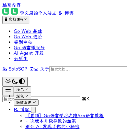
跳至内容
李文周的个人站点
📝 博客
🖥 实战课程
Go Web 基础
Go Web 进阶
签到中心
Go 语言微服务
AI Agent 开发
云原生
🐳 SoloSOP
🧑‍💻 关于
浅色
深色
⌘
K
跟随系统
📝 博客
【置顶】Go语言学习之路/Go语言教程
一次版本升级导致的血案
别让 AI 发现了你的小秘密