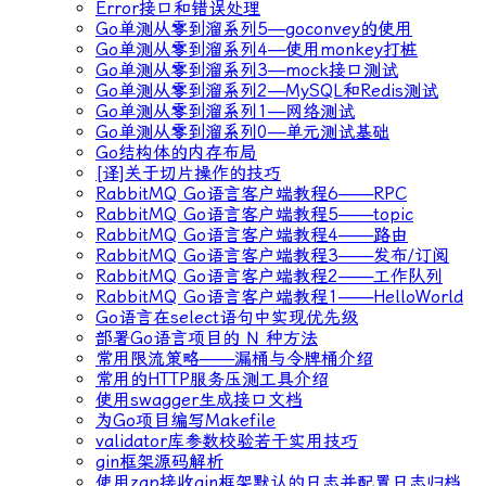
Error接口和错误处理
Go单测从零到溜系列5—goconvey的使用
Go单测从零到溜系列4—使用monkey打桩
Go单测从零到溜系列3—mock接口测试
Go单测从零到溜系列2—MySQL和Redis测试
Go单测从零到溜系列1—网络测试
Go单测从零到溜系列0—单元测试基础
Go结构体的内存布局
[译]关于切片操作的技巧
RabbitMQ Go语言客户端教程6——RPC
RabbitMQ Go语言客户端教程5——topic
RabbitMQ Go语言客户端教程4——路由
RabbitMQ Go语言客户端教程3——发布/订阅
RabbitMQ Go语言客户端教程2——工作队列
RabbitMQ Go语言客户端教程1——HelloWorld
Go语言在select语句中实现优先级
部署Go语言项目的 N 种方法
常用限流策略——漏桶与令牌桶介绍
常用的HTTP服务压测工具介绍
使用swagger生成接口文档
为Go项目编写Makefile
validator库参数校验若干实用技巧
gin框架源码解析
使用zap接收gin框架默认的日志并配置日志归档