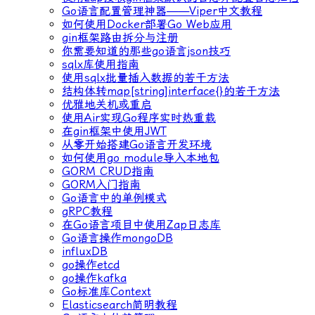
Go语言配置管理神器——Viper中文教程
如何使用Docker部署Go Web应用
gin框架路由拆分与注册
你需要知道的那些go语言json技巧
sqlx库使用指南
使用sqlx批量插入数据的若干方法
结构体转map[string]interface{}的若干方法
优雅地关机或重启
使用Air实现Go程序实时热重载
在gin框架中使用JWT
从零开始搭建Go语言开发环境
如何使用go module导入本地包
GORM CRUD指南
GORM入门指南
Go语言中的单例模式
gRPC教程
在Go语言项目中使用Zap日志库
Go语言操作mongoDB
influxDB
go操作etcd
go操作kafka
Go标准库Context
Elasticsearch简明教程