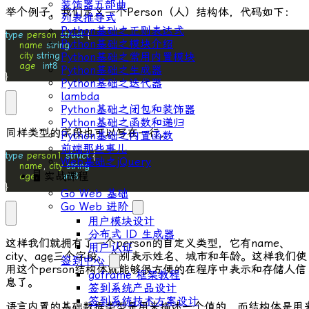
装饰器五部曲
举个例子，我们定义一个
Person
（人）结构体，代码如下：
列表推导式
Python基础之正则表达式
type
person
struct
Python基础之模块介绍
name
string
Python基础之常用内置模块
city
string
age
int8
Python基础之生成器
}
Python基础之迭代器
lambda
Python基础之闭包和装饰器
Python基础之函数和递归
同样类型的字段也可以写在一行，
Python基础之内置函数
前端那些事儿
type
person1
struct
Web基础之jQuery
name
, 
city
string
🖥 实战课程
age
int8
}
Go Web 基础
Go Web 进阶
用户模块设计
分布式 ID ⽣成器
这样我们就拥有了一个
person
的自定义类型，它有
name
、
⽤户认证
city
、
age
三个字段，分别表示姓名、城市和年龄。这样我们使
签到中心
用这个
person
结构体就能够很方便的在程序中表示和存储人信
goframe 框架教程
息了。
签到系统产品设计
签到系统技术方案设计
语言内置的基础数据类型是用来描述一个值的，而结构体是用