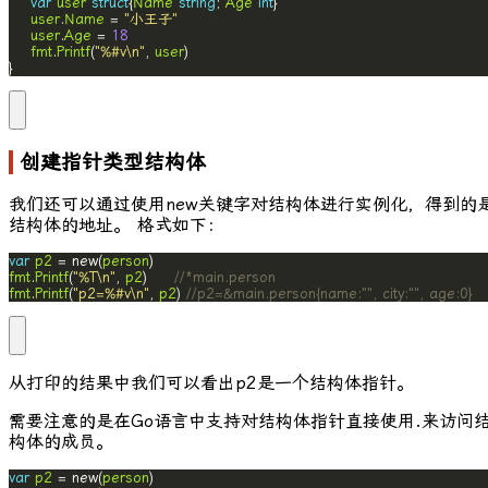
var
user
struct
{
Name
string
; 
Age
int
user
.
Name
 = 
"小王子"
user
.
Age
 = 
18
fmt
.
Printf
(
"%#v\n"
, 
user
}
创建指针类型结构体
我们还可以通过使用
new
关键字对结构体进行实例化，得到的
结构体的地址。 格式如下：
var
p2
 = new(
person
fmt
.
Printf
(
"%T\n"
, 
p2
)     
//*main.person
fmt
.
Printf
(
"p2=%#v\n"
, 
p2
) 
//p2=&main.person{name:"", city:"", age:0}
从打印的结果中我们可以看出
p2
是一个结构体指针。
需要注意的是在Go语言中支持对结构体指针直接使用
.
来访问
构体的成员。
var
p2
 = new(
person