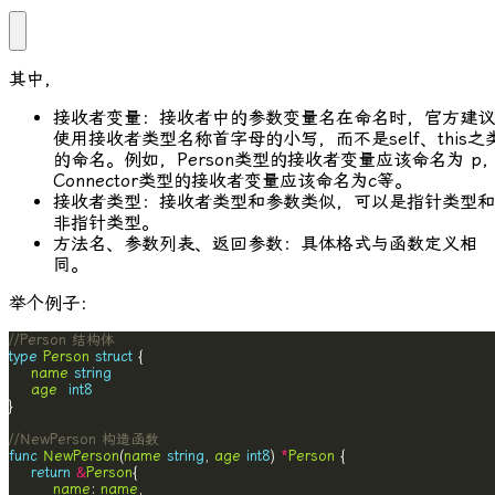
其中，
接收者变量：接收者中的参数变量名在命名时，官方建议
使用接收者类型名称首字母的小写，而不是
self
、
this
之
的命名。例如，
Person
类型的接收者变量应该命名为
p
Connector
类型的接收者变量应该命名为
c
等。
接收者类型：接收者类型和参数类似，可以是指针类型和
非指针类型。
方法名、参数列表、返回参数：具体格式与函数定义相
同。
举个例子：
//Person 结构体
type
Person
struct
name
string
age
int8
//NewPerson 构造函数
func
NewPerson
(
name
string
, 
age
int8
) 
*
Person
return
&
Person
name
: 
name