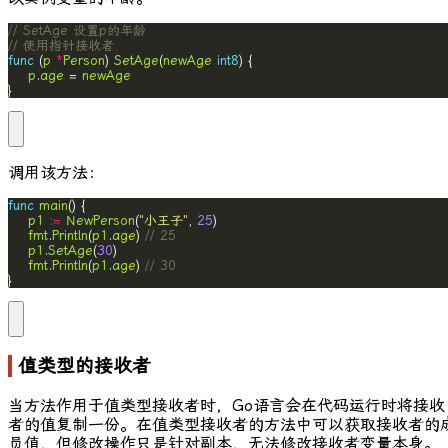
// SetAge 设置p的年龄
// 使用指针接收者
func
 (
p
*
Person
) 
SetAge
(
newAge
int8
p
.
age
 = 
newAge
}
调用该方法：
func
main
p1
:=
NewPerson
(
"小王子"
, 
25
fmt
.
Println
(
p1
.
age
) 
// 25
p1
.
SetAge
(
30
fmt
.
Println
(
p1
.
age
) 
// 30
}
值类型的接收者
当方法作用于值类型接收者时，Go语言会在代码运行时将接收
者的值复制一份。在值类型接收者的方法中可以获取接收者的
员值，但修改操作只是针对副本，无法修改接收者变量本身。