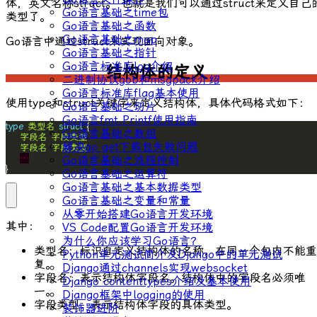
体，英文名称
struct
。 也就是我们可以通过
struct
来定义自己
Go语言基础之time包
类型了。
Go语言基础之函数
Go语言基础之map
Go语言中通过
struct
来实现面向对象。
Go语言基础之指针
Go语言标准库log介绍
结构体的定义
二进制协议gob和msgpack介绍
Go语言标准库flag基本使用
使用
type
和
struct
关键字来定义结构体，具体代码格式如下：
Go语言基础之切片
Go语言fmt.Printf使用指南
type
类型名
struct
Go语言基础之数组
字段名
字段类型
解决go get下载包失败问题
字段名
字段类型
…
Go语言基础之流程控制
}
Go语言基础之运算符
Go语言基础之基本数据类型
Go语言基础之变量和常量
从零开始搭建Go语言开发环境
其中：
VS Code配置Go语言开发环境
为什么你应该学习Go语言？
类型名：标识自定义结构体的名称，在同一个包内不能重
Python单元测试简介及Django中的单元测试
复。
Django通过channels实现websocket
字段名：表示结构体字段名。结构体中的字段名必须唯
Django contenttypes介绍及基本使用
一。
Django框架中logging的使用
字段类型：表示结构体字段的具体类型。
装饰器进阶