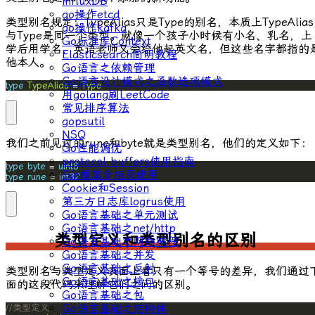
influxDB
go操作etcd
类型别名规定：TypeAlias只是Type的别名，本质上TypeAlias
go操作kafka
与Type是同一个类型。就像一个孩子小时候有小名、乳名，上
Go标准库Context
学后用学名，英语老师又会给他起英文名，但这些名字都指的
Elasticsearch简明教程
他本人。
Go语言之依赖管理
Go语言设计模式之函数选项模式
type
TypeAlias
 = 
Type
用golang刷LeetCode
常见排序算法
gopsutil
NSQ
我们之前见过的
rune
和
byte
就是类型别名，他们的定义如下：
Go性能调优
protocol buffers使用指南
type
byte
 = 
uint8
Gin框架介绍及使用
type
rune
 = 
int32
Cookie和Session
第三方日志库logrus使用
Go语言基础之单元测试
Go语言基础之net/http
类型定义和类型别名的区别
Go语言基础之网络编程
Go语言基础之并发
Go语言基础之反射
类型别名与类型定义表面上看只有一个等号的差异，我们通过
Go语言基础之接口
面的这段代码来理解它们之间的区别。
Go语言基础之包
Go语言基础之结构体
//类型定义