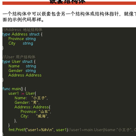
嵌套结构体
一个结构体中可以嵌套包含另一个结构体或结构体指针，就像
面的示例代码那样。
//Address 地址结构体
type
Address
struct
Province
string
City
string
//User 用户结构体
type
User
struct
Name
string
Gender
string
Address
Address
func
main
user1
:=
User
Name
:   
"小王子"
Gender
: 
"男"
Address
: 
Address
Province
: 
"山东"
City
:     
"威海"
fmt
.
Printf
(
"user1=%#v\n"
, 
user1
)
//user1=main.User{Name:"小王子", Ge
}