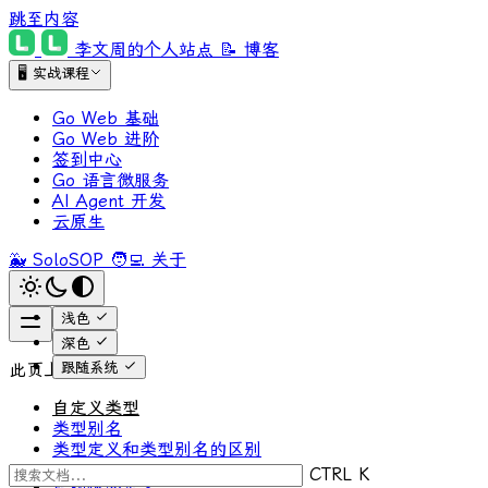
跳至内容
李文周的个人站点
📝 博客
🖥 实战课程
Go Web 基础
Go Web 进阶
签到中心
Go 语言微服务
AI Agent 开发
云原生
🐳 SoloSOP
🧑‍💻 关于
浅色
深色
跟随系统
此页上
自定义类型
类型别名
类型定义和类型别名的区别
CTRL K
结构体的定义