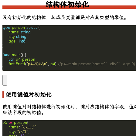
结构体初始化
没有初始化的结构体，其成员变量都是对应其类型的零值。
type
person
struct
name
string
city
string
age
int8
func
main
var
p4
person
fmt
.
Printf
(
"p4=%#v\n"
, 
p4
) 
//p4=main.person{name:"", city:"", age:0}
}
使用键值对初始化
使用键值对对结构体进行初始化时，键对应结构体的字段，值
应该字段的初始值。
p5
:=
person
name
: 
"小王子"
city
: 
"北京"