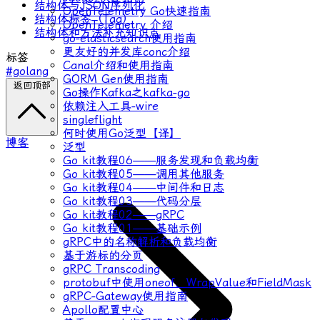
结构体与JSON序列化
OpenTelemetry Go快速指南
结构体标签（Tag）
OpenTelemetry 介绍
结构体和方法补充知识点
go-elasticsearch使用指南
更友好的并发库conc介绍
标签
Canal介绍和使用指南
#golang
GORM Gen使用指南
返回顶部
Go操作Kafka之kafka-go
依赖注入工具-wire
singleflight
何时使用Go泛型【译】
博客
泛型
Go kit教程06——服务发现和负载均衡
Go kit教程05——调用其他服务
Go kit教程04——中间件和日志
Go kit教程03——代码分层
Go kit教程02——gRPC
Go kit教程01——基础示例
gRPC中的名称解析和负载均衡
基于游标的分页
gRPC Transcoding
protobuf中使用oneof、WrapValue和FieldMask
gRPC-Gateway使用指南
Apollo配置中心