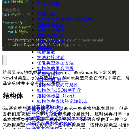
type
NewInt
int
自定义类型
//类型别名
类型别名
type
MyInt
 = 
int
类型定义和类型别名的区别
func
main
结构体的定义
var
a
NewInt
结构体实例化
var
b
MyInt
结构体初始化
fmt
.
Printf
(
"type of a:%T\n"
, 
a
) 
//type of a:main.NewInt
结构体内存布局
fmt
.
Printf
(
"type of b:%T\n"
, 
b
) 
//type of b:int
面试题
}
构造函数
方法和接收者
任意类型添加方法
结构体的匿名字段
结果显示a的类型是
main.NewInt
，表示main包下定义的
嵌套结构体
NewInt
类型。b的类型是
int
。
MyInt
类型只会在代码中存在，
结构体的“继承”
译完成时并不会有
MyInt
类型。
结构体字段的可见性
结构体与JSON序列化
结构体
结构体标签（Tag）
结构体和方法补充知识点
Go语言操作Redis
Go语言中的基础数据类型可以表示一些事物的基本属性，但是
Go语言操作MySQL
当我们想表达一个事物的全部或部分属性时，这时候再用单一
Go语言标准库之http/template
基本数据类型明显就无法满足需求了，Go语言提供了一种自定
Go语言内置包之strconv
义数据类型，可以封装多个基本数据类型，这种数据类型叫结
Go语言文件操作