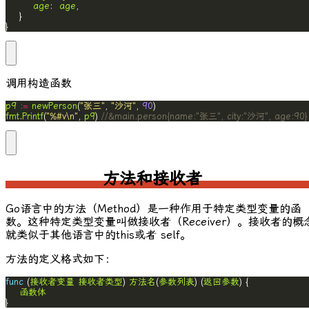
age
:  
age
}
调用构造函数
p9
:=
newPerson
(
"张三"
, 
"沙河"
, 
90
fmt
.
Printf
(
"%#v\n"
, 
p9
) 
//&main.person{name:"张三", city:"沙河", age:90}
方法和接收者
Go语言中的
方法（Method）
是一种作用于特定类型变量的函
数。这种特定类型变量叫做
接收者（Receiver）
。接收者的概
就类似于其他语言中的
this
或者
self
。
方法的定义格式如下：
func
 (
接收者变量
接收者类型
) 
方法名
(
参数列表
) (
返回参数
函数体
}