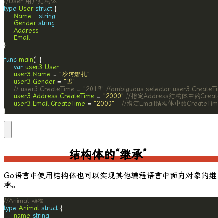
//User 用户结构体
type
User
struct
Name
string
Gender
string
Address
Email
func
main
var
user3
User
user3
.
Name
 = 
"沙河娜扎"
user3
.
Gender
 = 
"男"
// user3.CreateTime = "2019" //ambiguous selector user3.CreateT
user3
.
Address
.
CreateTime
 = 
"2000"
//指定Address结构体中的Creat
user3
.
Email
.
CreateTime
 = 
"2000"
//指定Email结构体中的CreateTim
}
结构体的“继承”
Go语言中使用结构体也可以实现其他编程语言中面向对象的继
承。
//Animal 动物
type
Animal
struct
name
string