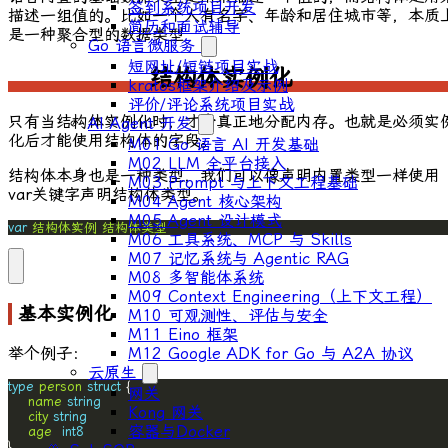
签到系统项目开发
描述一组值的。比如一个人有名字、年龄和居住城市等，本质
简历和面试辅导
是一种聚合型的数据类型
Go 语言微服务
短网址/短链项目实战
结构体实例化
kratos框架介绍及示例
评价/评论系统项目实战
只有当结构体实例化时，才会真正地分配内存。也就是必须实
AI Agent 开发
化后才能使用结构体的字段。
M01 Go 语言 AI 开发基础
M02 LLM 全平台接入
结构体本身也是一种类型，我们可以像声明内置类型一样使用
M03 Prompt 与上下文工程基础
var
关键字声明结构体类型。
M04 Agent 核心架构
M05 Agent 设计模式
var
结构体实例
结构体类型
M06 工具系统、MCP 与 Skills
M07 记忆系统与 Agentic RAG
M08 多智能体系统
M09 Context Engineering（上下文工程）
基本实例化
M10 可观测性、评估与安全
M11 Eino 框架
举个例子：
M12 Google ADK for Go 与 A2A 协议
云原生
type
person
struct
网关
name
string
Kong 网关
city
string
容器与Docker
age
int8