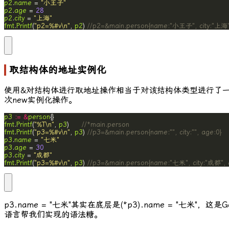
p2
.
name
 = 
"小王子"
p2
.
age
 = 
28
p2
.
city
 = 
"上海"
fmt
.
Printf
(
"p2=%#v\n"
, 
p2
) 
//p2=&main.person{name:"小王子", city:"上海"
取结构体的地址实例化
使用
&
对结构体进行取地址操作相当于对该结构体类型进行了
次
new
实例化操作。
p3
:=
&
person
fmt
.
Printf
(
"%T\n"
, 
p3
)     
//*main.person
fmt
.
Printf
(
"p3=%#v\n"
, 
p3
) 
//p3=&main.person{name:"", city:"", age:0}
p3
.
name
 = 
"七米"
p3
.
age
 = 
30
p3
.
city
 = 
"成都"
fmt
.
Printf
(
"p3=%#v\n"
, 
p3
) 
//p3=&main.person{name:"七米", city:"成都", 
p3.name = "七米"
其实在底层是
(*p3).name = "七米"
，这是G
语言帮我们实现的语法糖。