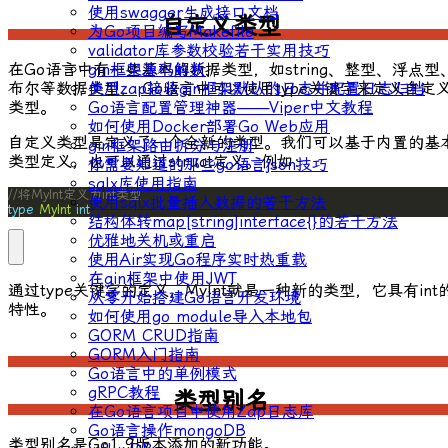
使用swagger生成接口文档
自定义类型
为Go项目编写Makefile
validator库参数校验若干实用技巧
在Go语言中有一些基本的数据类型，如
string
、
整型
、
浮点型
gin框架源码解析
布尔
等数据类型， Go语言中可以使用
type
关键字来定义自定
使用zap接收gin框架默认的日志并配置日志归档
类型。
Go语言配置管理神器——Viper中文教程
如何使用Docker部署Go Web应用
自定义类型是定义了一个全新的类型。我们可以基于内置的基
gin框架路由拆分与注册
类型定义，也可以通过struct定义。例如：
你需要知道的那些go语言json技巧
sqlx库使用指南
//将MyInt定义为int类型
使用sqlx批量插入数据的若干方法
type
MyInt
int
结构体转map[string]interface{}的若干方法
优雅地关机或重启
使用Air实现Go程序实时热重载
在gin框架中使用JWT
通过
type
关键字的定义，
MyInt
就是一种新的类型，它具有
int
从零开始搭建Go语言开发环境
特性。
如何使用go module导入本地包
GORM CRUD指南
GORM入门指南
Go语言中的单例模式
gRPC教程
类型别名
在Go语言项目中使用Zap日志库
Go语言操作mongoDB
类型别名是
Go1.9
版本添加的新功能。