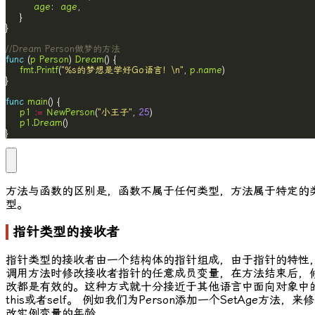
age
:  
age
//Dream Person做梦的方法
func
 (
p
Person
) 
Dream
fmt
.
Printf
(
"%s的梦想是学好Go语言！\n"
, 
p
.
name
func
main
p1
:=
NewPerson
(
"小王子"
, 
25
p1
.
Dream
}
方法与函数的区别是，函数不属于任何类型，方法属于特定的
型。
指针类型的接收者
指针类型的接收者由一个结构体的指针组成，由于指针的特性
调用方法时修改接收者指针的任意成员变量，在方法结束后，
改都是有效的。这种方式就十分接近于其他语言中面向对象中
this
或者
self
。 例如我们为
Person
添加一个
SetAge
方法，来修
改实例变量的年龄。