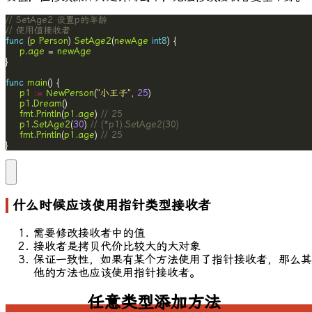
// SetAge2 设置p的年龄
// 使用值接收者
func
 (
p
Person
) 
SetAge2
(
newAge
int8
p
.
age
 = 
newAge
func
main
p1
:=
NewPerson
(
"小王子"
, 
25
p1
.
Dream
fmt
.
Println
(
p1
.
age
) 
// 25
p1
.
SetAge2
(
30
) 
// (*p1).SetAge2(30)
fmt
.
Println
(
p1
.
age
) 
// 25
}
什么时候应该使用指针类型接收者
需要修改接收者中的值
接收者是拷贝代价比较大的大对象
保证一致性，如果有某个方法使用了指针接收者，那么其
他的方法也应该使用指针接收者。
任意类型添加方法