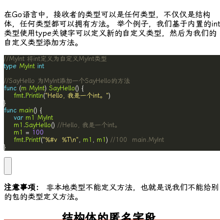
在Go语言中，接收者的类型可以是任何类型，不仅仅是结构
体，任何类型都可以拥有方法。 举个例子，我们基于内置的
in
类型使用type关键字可以定义新的自定义类型，然后为我们的
自定义类型添加方法。
//MyInt 将int定义为自定义MyInt类型
type
MyInt
int
//SayHello 为MyInt添加一个SayHello的方法
func
 (
m
MyInt
) 
SayHello
fmt
.
Println
(
"Hello, 我是一个int。"
func
main
var
m1
MyInt
m1
.
SayHello
() 
//Hello, 我是一个int。
m1
 = 
100
fmt
.
Printf
(
"%#v  %T\n"
, 
m1
, 
m1
) 
//100  main.MyInt
}
注意事项：
非本地类型不能定义方法，也就是说我们不能给别
的包的类型定义方法。
结构体的匿名字段