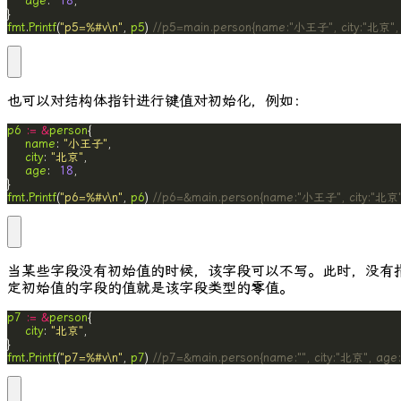
age
:  
18
fmt
.
Printf
(
"p5=%#v\n"
, 
p5
) 
//p5=main.person{name:"小王子", city:"北京",
也可以对结构体指针进行键值对初始化，例如：
p6
:=
&
person
name
: 
"小王子"
city
: 
"北京"
age
:  
18
fmt
.
Printf
(
"p6=%#v\n"
, 
p6
) 
//p6=&main.person{name:"小王子", city:"北京"
当某些字段没有初始值的时候，该字段可以不写。此时，没有
定初始值的字段的值就是该字段类型的零值。
p7
:=
&
person
city
: 
"北京"
fmt
.
Printf
(
"p7=%#v\n"
, 
p7
) 
//p7=&main.person{name:"", city:"北京", age: