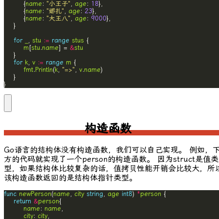
		{
name
: 
"小王子"
, 
age
: 
18
		{
name
: 
"娜扎"
, 
age
: 
23
		{
name
: 
"大王八"
, 
age
: 
9000
for
_
, 
stu
:=
range
stus
m
[
stu
.
name
] = 
&
stu
for
k
, 
v
:=
range
m
fmt
.
Println
(
k
, 
"=>"
, 
v
.
name
}
构造函数
Go语言的结构体没有构造函数，我们可以自己实现。 例如，
方的代码就实现了一个
person
的构造函数。 因为
struct
是值类
型，如果结构体比较复杂的话，值拷贝性能开销会比较大，所
该构造函数返回的是结构体指针类型。
func
newPerson
(
name
, 
city
string
, 
age
int8
) 
*
person
return
&
person
name
: 
name
city
: 
city