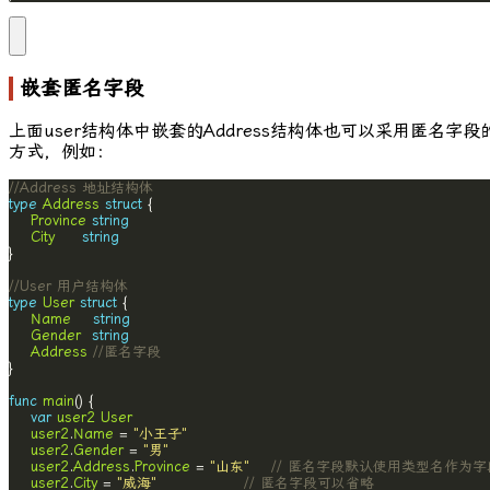
嵌套匿名字段
上面user结构体中嵌套的
Address
结构体也可以采用匿名字段
方式，例如：
//Address 地址结构体
type
Address
struct
Province
string
City
string
//User 用户结构体
type
User
struct
Name
string
Gender
string
Address
//匿名字段
func
main
var
user2
User
user2
.
Name
 = 
"小王子"
user2
.
Gender
 = 
"男"
user2
.
Address
.
Province
 = 
"山东"
// 匿名字段默认使用类型名作为字
user2
.
City
 = 
"威海"
// 匿名字段可以省略