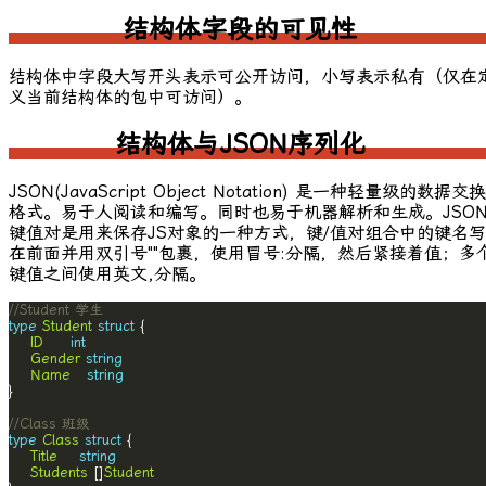
结构体字段的可见性
结构体中字段大写开头表示可公开访问，小写表示私有（仅在
义当前结构体的包中可访问）。
结构体与JSON序列化
JSON(JavaScript Object Notation) 是一种轻量级的数据交换
格式。易于人阅读和编写。同时也易于机器解析和生成。JSO
键值对是用来保存JS对象的一种方式，键/值对组合中的键名写
在前面并用双引号
""
包裹，使用冒号
:
分隔，然后紧接着值；多
键值之间使用英文
,
分隔。
//Student 学生
type
Student
struct
ID
int
Gender
string
Name
string
//Class 班级
type
Class
struct
Title
string
Students
 []
Student