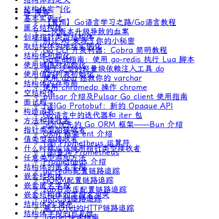
结构体实例化
📝 博客
基本实例化
【置顶】Go语言学习之路/Go语言教程
匿名结构体
一次版本升级导致的血案
创建指针类型结构体
别让 AI 发现了你的小秘密
取结构体的地址实例化
Go CLI 开发利器：Cobra 简明教程
结构体初始化
Go实战指南：使用 go-redis 执行 Lua 脚本
使用键值对初始化
基于泛型的轻量级依赖注入工具 do
使用值的列表初始化
使用 gzip 拯救你的 varchar
结构体内存布局
使用 chromedp 操作 chrome
空结构体
pulsar 介绍及Pulsar Go client 使用指南
面试题
[译]Go Protobuf：新的 Opaque API
构造函数
Go语言中的迭代器和 iter 包
方法和接收者
SQL优先的 Go ORM 框架——Bun 介绍
指针类型的接收者
ORM 框架 ent 介绍
值类型的接收者
[译] Prometheus 运算符
什么时候应该使用指针类型接收者
[译]查询 Prometheus
任意类型添加方法
Prometheus 介绍
结构体的匿名字段
go-redis配置链路追踪
嵌套结构体
GORM配置链路追踪
嵌套匿名字段
zap日志库配置链路追踪
嵌套结构体的字段名冲突
gRPC的链路追踪
结构体的“继承”
基于OTel的HTTP链路追踪
结构体字段的可见性
Jaeger快速指南