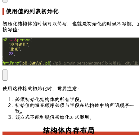
使用值的列表初始化
初始化结构体的时候可以简写，也就是初始化的时候不写键，
接写值：
p8
:=
&
person
"沙河娜扎"
"北京"
28
fmt
.
Printf
(
"p8=%#v\n"
, 
p8
) 
//p8=&main.person{name:"沙河娜扎", city:"北
使用这种格式初始化时，需要注意：
必须初始化结构体的所有字段。
初始值的填充顺序必须与字段在结构体中的声明顺序一
致。
该方式不能和键值初始化方式混用。
结构体内存布局