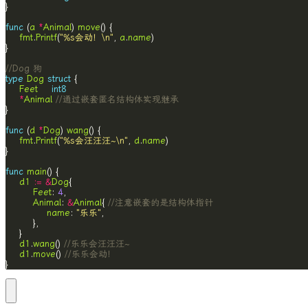
func
 (
a
*
Animal
) 
move
fmt
.
Printf
(
"%s会动！\n"
, 
a
.
name
//Dog 狗
type
Dog
struct
Feet
int8
*
Animal
//通过嵌套匿名结构体实现继承
func
 (
d
*
Dog
) 
wang
fmt
.
Printf
(
"%s会汪汪汪~\n"
, 
d
.
name
func
main
d1
:=
&
Dog
Feet
: 
4
Animal
: 
&
Animal
{ 
//注意嵌套的是结构体指针
name
: 
"乐乐"
d1
.
wang
() 
//乐乐会汪汪汪~
d1
.
move
() 
//乐乐会动！
}