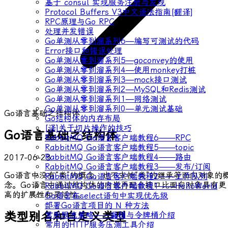
基于 consul 实现服务注册与发现
Protocol Buffers V3中文语法指南[翻译]
RPC原理与Go RPC
处理并发错误
Go单测从零到溜系列6—编写可测试的代码
Error接口和错误处理
Go单测从零到溜系列5—goconvey的使用
Go单测从零到溜系列4—使用monkey打桩
Go单测从零到溜系列3—mock接口测试
Go单测从零到溜系列2—MySQL和Redis测试
Go单测从零到溜系列1—网络测试
Go单测从零到溜系列0—单元测试基础
Go语言基础之结构体
Go结构体的内存布局
[译]关于切片操作的技巧
Go语言基础之结构体
RabbitMQ Go语言客户端教程6——RPC
RabbitMQ Go语言客户端教程5——topic
RabbitMQ Go语言客户端教程4——路由
2017-06-23
RabbitMQ Go语言客户端教程3——发布/订阅
Go语言中没有“类”的概念，也不支持“类”的继承等面向对象的
RabbitMQ Go语言客户端教程2——工作队列
念。Go语言中通过结构体的内嵌再配合接口比面向对象具有更
RabbitMQ Go语言客户端教程1——HelloWorld
高的扩展性和灵活性。
Go语言在select语句中实现优先级
部署Go语言项目的 N 种方法
类型别名和自定义类型
常用限流策略——漏桶与令牌桶介绍
常用的HTTP服务压测工具介绍