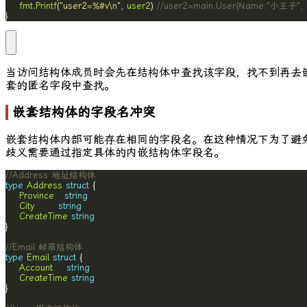
fmt
.
Printf
(
"user2=%#v\n"
, 
user2
) 
//user2=main.User{Name:"小王子", G
}
当访问结构体成员时会先在结构体中查找该字段，找不到再去
套的匿名字段中查找。
嵌套结构体的字段名冲突
嵌套结构体内部可能存在相同的字段名。在这种情况下为了避
歧义需要通过指定具体的内嵌结构体字段名。
//Address 地址结构体
type
Address
struct
Province
string
City
string
CreateTime
string
//Email 邮箱结构体
type
Email
struct
Account
string
CreateTime
string