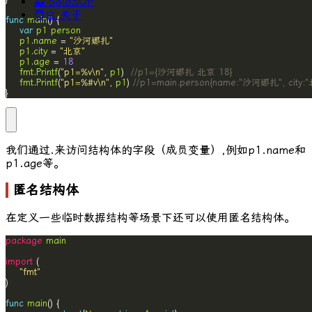
🐳 SoloSOP
🧑‍💻 关于
func
main
var
p1
person
p1
.
name
 = 
"沙河娜扎"
p1
.
city
 = 
"北京"
p1
.
age
 = 
18
fmt
.
Printf
(
"p1=%v\n"
, 
p1
)  
//p1={沙河娜扎 北京 18}
fmt
.
Printf
(
"p1=%#v\n"
, 
p1
) 
//p1=main.person{name:"沙河娜扎", city:"
}
我们通过
.
来访问结构体的字段（成员变量）,例如
p1.name
和
p1.age
等。
匿名结构体
在定义一些临时数据结构等场景下还可以使用匿名结构体。
package
main
import
"fmt"
func
main