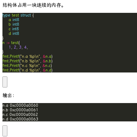
结构体占用一块连续的内存。
type
test
struct
a
int8
b
int8
c
int8
d
int8
n
:=
test
1
, 
2
, 
3
, 
4
fmt
.
Printf
(
"n.a %p\n"
, 
&
n
.
a
fmt
.
Printf
(
"n.b %p\n"
, 
&
n
.
b
fmt
.
Printf
(
"n.c %p\n"
, 
&
n
.
c
fmt
.
Printf
(
"n.d %p\n"
, 
&
n
.
d
)
输出：
n.d 0xc0000a0063