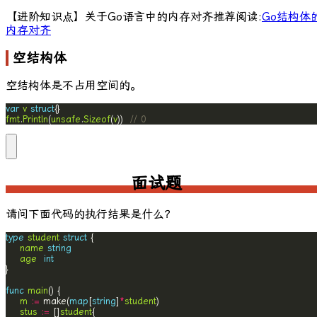
【进阶知识点】关于Go语言中的内存对齐推荐阅读:
Go结构体
内存对齐
空结构体
空结构体是不占用空间的。
var
v
struct
fmt
.
Println
(
unsafe
.
Sizeof
(
v
))  
// 0
面试题
请问下面代码的执行结果是什么？
type
student
struct
name
string
age
int
func
main
m
:=
 make(
map
[
string
]
*
student
stus
:=
 []
student