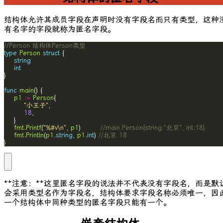
结构体允许其成员字段在声明时没有字段名而只有类型，这种
有名字的字段就称为匿名字段。
//Person 结构体Person类型
type
Person
struct
string
int
func
main
p1
:=
Person
"小王子"
18
fmt
.
Printf
(
"%#v\n"
, 
p1
)        
//main.Person{string:"北京", int:18}
fmt
.
Println
(
p1
.
string
, 
p1
.
int
) 
//北京 18
}
**注意：**这里匿名字段的说法并不代表没有字段名，而是默
会采用类型名作为字段名，结构体要求字段名称必须唯一，因
一个结构体中同种类型的匿名字段只能有一个。