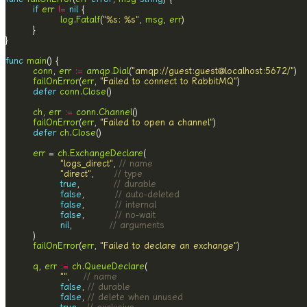
if
err
!=
nil
log
.
Fatalf
(
"%s: %s"
, 
msg
, 
err
func
main
conn
, 
err
:=
amqp
.
Dial
(
"amqp://guest:guest@localhost:5672/"
failOnError
(
err
, 
"Failed to connect to RabbitMQ"
defer
conn
.
Close
ch
, 
err
:=
conn
.
Channel
failOnError
(
err
, 
"Failed to open a channel"
defer
ch
.
Close
err
 = 
ch
.
ExchangeDeclare
"logs_direct"
, 
// name
"direct"
,      
// type
true
,          
// durable
false
,         
// auto-deleted
false
,         
// internal
false
,         
// no-wait
nil
,           
// arguments
failOnError
(
err
, 
"Failed to declare an exchange"
q
, 
err
:=
ch
.
QueueDeclare
""
,    
// name
false
, 
// durable
false
, 
// delete when unused