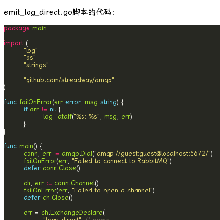
emit_log_direct.go
脚本的代码：
package
main
import
"log"
"os"
"strings"
"github.com/streadway/amqp"
func
failOnError
(
err
error
, 
msg
string
if
err
!=
nil
log
.
Fatalf
(
"%s: %s"
, 
msg
, 
err
func
main
conn
, 
err
:=
amqp
.
Dial
(
"amqp://guest:guest@localhost:5672/"
failOnError
(
err
, 
"Failed to connect to RabbitMQ"
defer
conn
.
Close
ch
, 
err
:=
conn
.
Channel
failOnError
(
err
, 
"Failed to open a channel"
defer
ch
.
Close
err
 = 
ch
.
ExchangeDeclare
"logs_direct"
, 
// name