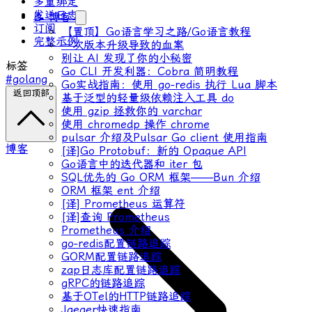
多重绑定
发送日志
📝 博客
订阅
【置顶】Go语言学习之路/Go语言教程
完整示例
一次版本升级导致的血案
别让 AI 发现了你的小秘密
标签
Go CLI 开发利器：Cobra 简明教程
#golang
Go实战指南：使用 go-redis 执行 Lua 脚本
返回顶部
基于泛型的轻量级依赖注入工具 do
使用 gzip 拯救你的 varchar
使用 chromedp 操作 chrome
pulsar 介绍及Pulsar Go client 使用指南
博客
[译]Go Protobuf：新的 Opaque API
Go语言中的迭代器和 iter 包
SQL优先的 Go ORM 框架——Bun 介绍
ORM 框架 ent 介绍
[译] Prometheus 运算符
[译]查询 Prometheus
Prometheus 介绍
go-redis配置链路追踪
GORM配置链路追踪
zap日志库配置链路追踪
gRPC的链路追踪
基于OTel的HTTP链路追踪
Jaeger快速指南