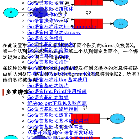
Go语言基础之包
Go语言基础之结构体
Go语言操作Redis
Go语言操作MySQL
Go语言标准库之http/template
Go语言内置包之strconv
Go语言文件操作
Go语言基础之time包
在此设置中，我们可以看到绑定了两个队列的
direct
交换器
X
。
Go语言基础之函数
第一个队列绑定键为
orange
，第二个队列绑定为两个，一个绑
Go语言基础之map
定键为
black
，另一个为
green
。
Go语言基础之指针
Go语言标准库log介绍
在这种设置中，使用
orange
路由键发布到交换器的消息将被路
二进制协议gob和msgpack介绍
由到队列
Q1
。路由键为
black
或
green
的消息将转到
Q2
。所有
Go语言标准库flag基本使用
他消息将被丢弃。
Go语言基础之切片
Go语言fmt.Printf使用指南
多重绑定
Go语言基础之数组
解决go get下载包失败问题
Go语言基础之流程控制
Go语言基础之运算符
Go语言基础之基本数据类型
Go语言基础之变量和常量
从零开始搭建Go语言开发环境
VS Code配置Go语言开发环境