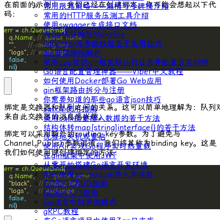
在前面的示例中，我们已经在创建绑定。你可能会想起以下代
常用限流策略——漏桶与令牌桶介绍
码：
常用的HTTP服务压测工具介绍
使用swagger生成接口文档
err
 = 
ch
.
QueueBind
为Go项目编写Makefile
q
.
Name
, 
// queue name
validator库参数校验若干实用技巧
""
,     
// routing key
gin框架源码解析
"logs"
, 
// exchange
false
使用zap接收gin框架默认的日志并配置日志归档
nil
)
Go语言配置管理神器——Viper中文教程
如何使用Docker部署Go Web应用
gin框架路由拆分与注册
你需要知道的那些go语言json技巧
绑定是交换器和队列之间的关系。这可以简单地理解为：队列
sqlx库使用指南
来自此交换器的消息感兴趣。
使用sqlx批量插入数据的若干方法
结构体转map[string]interface{}的若干方法
绑定可以采用额外的
routing_key
参数。为了避免与
优雅地关机或重启
Channel.Publish
参数混淆，我们将其称为
binding key
。这是
使用Air实现Go程序实时热重载
我们如何使用键创建绑定的方法：
在gin框架中使用JWT
从零开始搭建Go语言开发环境
err
 = 
ch
.
QueueBind
如何使用go module导入本地包
q
.
Name
,    
// queue name
GORM CRUD指南
"black"
,   
// routing key
"logs"
,    
// exchange
GORM入门指南
false
Go语言中的单例模式
nil
)
gRPC教程