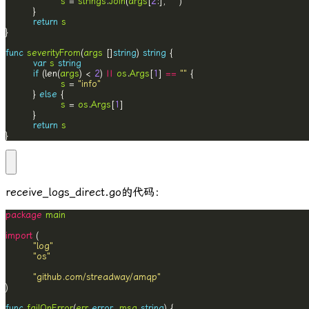
s
 = 
strings
.
Join
(
args
[
2
:], 
" "
return
s
func
severityFrom
(
args
 []
string
) 
string
var
s
string
if
 (len(
args
) < 
2
) 
||
os
.
Args
[
1
] 
==
""
s
 = 
"info"
        } 
else
s
 = 
os
.
Args
[
1
return
s
}
receive_logs_direct.go
的代码：
package
main
import
"log"
"os"
"github.com/streadway/amqp"
func
failOnError
(
err
error
, 
msg
string