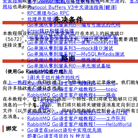
安装指南
或使用
Docker镜像
。 这些教程的代码是
开源
的，
官
基于 consul 实现服务注册与发现
网站
也是如此。
Protocol Buffers V3中文语法指南[翻译]
RPC原理与Go RPC
先决条件
处理并发错误
Go单测从零到溜系列6—编写可测试的代码
Error接口和错误处理
本教程假设RabbitMQ已安装并运行在本机上的标准端口
Go单测从零到溜系列5—goconvey的使用
（5672）。如果你使用不同的主机、端口或凭据，则需要调整
Go单测从零到溜系列4—使用monkey打桩
连接设置。
Go单测从零到溜系列3—mock接口测试
Go单测从零到溜系列2—MySQL和Redis测试
路由
Go单测从零到溜系列1—网络测试
Go单测从零到溜系列0—单元测试基础
Go结构体的内存布局
（使用Go RabbitMQ客户端）
[译]关于切片操作的技巧
在
上一教程
中，我们构建了一个简单的日志记录系统。我们能
RabbitMQ Go语言客户端教程6——RPC
向许多接收者广播日志消息。
RabbitMQ Go语言客户端教程5——topic
RabbitMQ Go语言客户端教程4——路由
在本教程中，我们将向它添加一个特性-我们将使它能够只订阅
先决条件
消息的一个子集。例如，我们将只能将关键错误消息定向到日
路由
文件（以节省磁盘空间），同时仍然能够在控制台上打印所有
RabbitMQ Go语言客户端教程3——发布/订阅
志消息。
RabbitMQ Go语言客户端教程2——工作队列
RabbitMQ Go语言客户端教程1——HelloWorld
绑定
Go语言在select语句中实现优先级
部署Go语言项目的 N 种方法