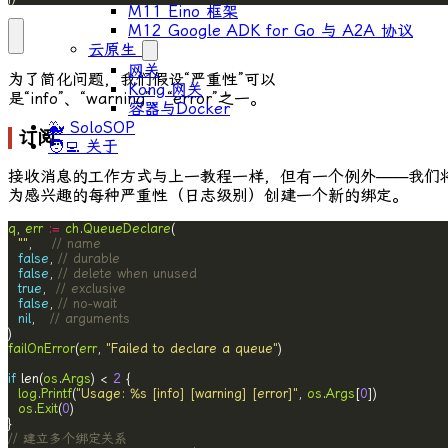
M11 Eino 框架
M12 Google ADK for Go 与 A2A 协议
云原生
网关
为了简化问题，我们假设“严重性”可以
Kong 网关
是“info”、“warning”、“error”之一。
容器与Docker
🐳 SoloSOP
订阅
🧑‍💻 关于
接收消息的工作方式与上一教程一样，但有一个例外——我们
为感兴趣的每种严重性（日志级别）创建一个新的绑定。
q
, 
err
:=
ch
.
QueueDeclare
""
,    
// name
false
, 
// durable
false
, 
// delete when unused
true
,  
// exclusive
false
, 
// no-wait
nil
,   
// arguments
failOnError
(
err
, 
"Failed to declare a queue"
if
 len(
os
.
Args
) < 
2
log
.
Printf
(
"Usage: %s [info] [warning] [error]"
, 
os
.
Args
[
0
os
.
Exit
(
0
// 建立多个绑定关系