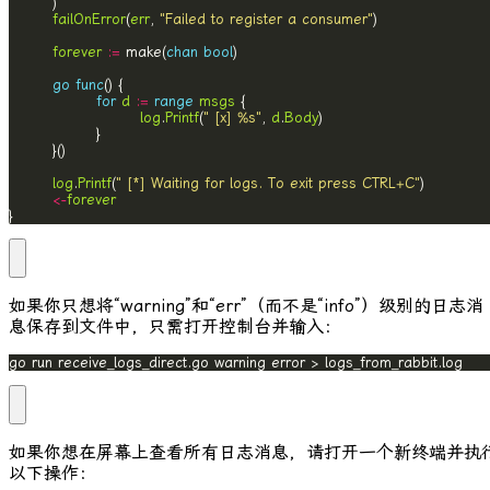
failOnError
(
err
, 
"Failed to register a consumer"
forever
:=
 make(
chan
bool
go
func
for
d
:=
range
msgs
log
.
Printf
(
" [x] %s"
, 
d
.
Body
log
.
Printf
(
" [*] Waiting for logs. To exit press CTRL+C"
<-
forever
}
如果你只想将“warning”和“err”（而不是“info”）级别的日志消
息保存到文件中，只需打开控制台并输入：
go run receive_logs_direct.go warning error > logs_from_rabbit.log
如果你想在屏幕上查看所有日志消息，请打开一个新终端并执
以下操作：