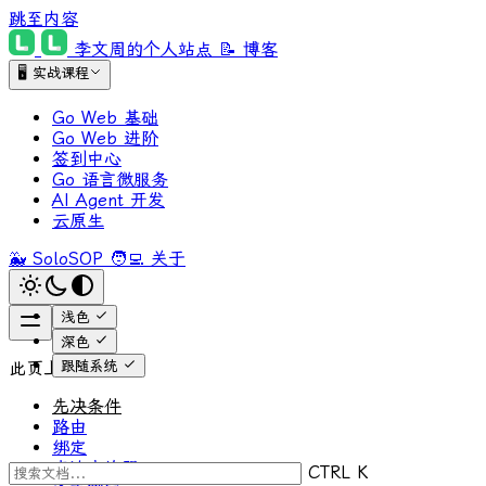
跳至内容
李文周的个人站点
📝 博客
🖥 实战课程
Go Web 基础
Go Web 进阶
签到中心
Go 语言微服务
AI Agent 开发
云原生
🐳 SoloSOP
🧑‍💻 关于
浅色
深色
跟随系统
此页上
先决条件
路由
绑定
直连交换器
CTRL K