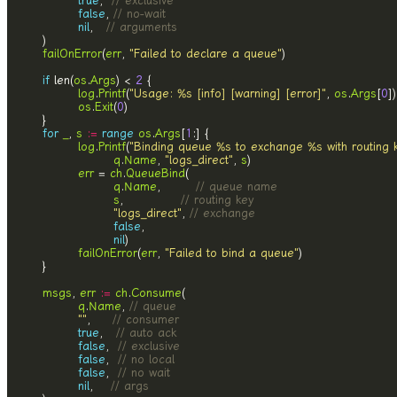
true
,  
// exclusive
false
, 
// no-wait
nil
,   
// arguments
failOnError
(
err
, 
"Failed to declare a queue"
if
 len(
os
.
Args
) < 
2
log
.
Printf
(
"Usage: %s [info] [warning] [error]"
, 
os
.
Args
[
0
os
.
Exit
(
0
for
_
, 
s
:=
range
os
.
Args
[
1
log
.
Printf
(
"Binding queue %s to exchange %s with routing 
q
.
Name
, 
"logs_direct"
, 
s
err
 = 
ch
.
QueueBind
q
.
Name
,        
// queue name
s
,             
// routing key
"logs_direct"
, 
// exchange
false
nil
failOnError
(
err
, 
"Failed to bind a queue"
msgs
, 
err
:=
ch
.
Consume
q
.
Name
, 
// queue
""
,     
// consumer
true
,   
// auto ack
false
,  
// exclusive
false
,  
// no local
false
,  
// no wait
nil
,    
// args