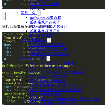
false
,         
// no-wait
分布式 ID ⽣成器
nil
,           
// arguments
)
⽤户认证
签到中心
goframe 框架教程
签到系统产品设计
我们已经准备好发送一条消息：
签到系统技术方案设计
签到系统项目开发
err
 = 
ch
.
ExchangeDeclare
简历和面试辅导
"logs_direct"
, 
// name
Go 语言微服务
"direct"
,      
// type
短网址/短链项目实战
true
,          
// durable
false
,         
// auto-deleted
kratos框架介绍及示例
false
,         
// internal
评价/评论系统项目实战
false
,         
// no-wait
AI Agent 开发
nil
,           
// arguments
M01 Go 语言 AI 开发基础
failOnError
(
err
, 
"Failed to declare an exchange"
M02 LLM 全平台接入
M03 Prompt 与上下文工程基础
body
:=
bodyFrom
(
os
.
Args
M04 Agent 核心架构
err
 = 
ch
.
Publish
"logs_direct"
,         
// exchange
M05 Agent 设计模式
severityFrom
(
os
.
Args
), 
// routing key
M06 工具系统、MCP 与 Skills
false
, 
// mandatory
M07 记忆系统与 Agentic RAG
false
, 
// immediate
M08 多智能体系统
amqp
.
Publishing
ContentType
: 
"text/plain"
M09 Context Engineering（上下文工程）
Body
:        []byte(
body
M10 可观测性、评估与安全
})