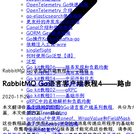
OpenTelemetry Go快速指南
OpenTelemetry 介绍
go-elasticsearch使用指南
更友好的并发库conc介绍
Canal介绍和使用指南
GORM Gen使用指南
Go操作Kafka之kafka-go
依赖注入工具-wire
singleflight
何时使用Go泛型【译】
泛型
Go kit教程06——服务发现和负载均衡
RabbitMQ Go语言客户端教程4——路由
Go kit教程05——调用其他服务
Go kit教程04——中间件和日志
RabbitMQ Go语言客户端教程4——路由
Go kit教程03——代码分层
Go kit教程02——gRPC
Go kit教程01——基础示例
2020-11-26
gRPC中的名称解析和负载均衡
基于游标的分页
本文翻译自
RabbitMQ官网的Go语言客户端系列教程
，共分为
gRPC Transcoding
篇，本文是第四篇——路由。
protobuf中使用oneof、WrapValue和FieldMask
这些教程涵盖了使用RabbitMQ创建消息传递应用程序的基础
gRPC-Gateway使用指南
识。 你需要安装RabbitMQ服务器才能完成这些教程，请参阅
Apollo配置中心