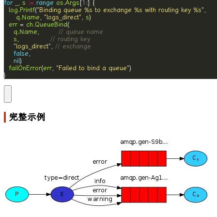
for
_
, 
s
:=
range
os
.
Args
[
1
log
.
Printf
(
"Binding queue %s to exchange %s with routing key %s"
q
.
Name
, 
"logs_direct"
, 
s
err
 = 
ch
.
QueueBind
q
.
Name
,        
// queue name
s
,             
// routing key
"logs_direct"
, 
// exchange
false
nil
failOnError
(
err
, 
"Failed to bind a queue"
}
完整示例