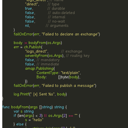
"direct"
,      
// type
true
,          
// durable
false
,         
// auto-deleted
false
,         
// internal
false
,         
// no-wait
nil
,           
// arguments
failOnError
(
err
, 
"Failed to declare an exchange"
body
:=
bodyFrom
(
os
.
Args
err
 = 
ch
.
Publish
"logs_direct"
,         
// exchange
severityFrom
(
os
.
Args
), 
// routing key
false
, 
// mandatory
false
, 
// immediate
amqp
.
Publishing
ContentType
: 
"text/plain"
Body
:        []byte(
body
failOnError
(
err
, 
"Failed to publish a message"
log
.
Printf
(
" [x] Sent %s"
, 
body
func
bodyFrom
(
args
 []
string
) 
string
var
s
string
if
 (len(
args
) < 
3
) 
||
os
.
Args
[
2
] 
==
""
s
 = 
"hello"
        } 
else