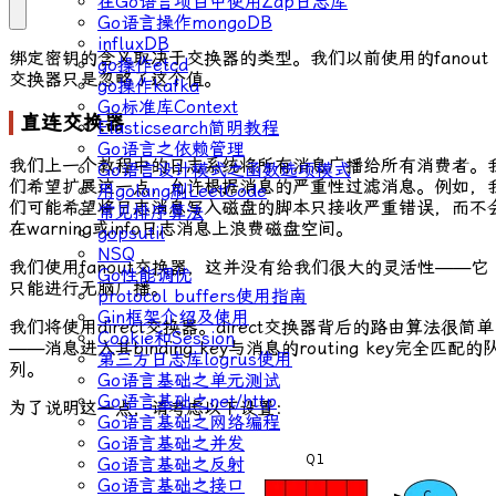
在Go语言项目中使用Zap日志库
Go语言操作mongoDB
influxDB
绑定密钥的含义取决于交换器的类型。我们以前使用的
fanout
go操作etcd
交换器只是忽略了这个值。
go操作kafka
Go标准库Context
直连交换器
Elasticsearch简明教程
Go语言之依赖管理
我们上一个教程中的日志系统将所有消息广播给所有消费者。
Go语言设计模式之函数选项模式
们希望扩展这一点，允许根据消息的严重性过滤消息。例如，
用golang刷LeetCode
们可能希望将日志消息写入磁盘的脚本只接收严重错误，而不
常见排序算法
在warning或info日志消息上浪费磁盘空间。
gopsutil
NSQ
我们使用
fanout
交换器，这并没有给我们很大的灵活性——它
Go性能调优
只能进行无脑广播。
protocol buffers使用指南
Gin框架介绍及使用
我们将使用
direct
交换器。
direct
交换器背后的路由算法很简单
Cookie和Session
——消息进入其
binding key
与消息的
routing key
完全匹配的
第三方日志库logrus使用
列。
Go语言基础之单元测试
Go语言基础之net/http
为了说明这一点，请考虑以下设置：
Go语言基础之网络编程
Go语言基础之并发
Go语言基础之反射
Go语言基础之接口