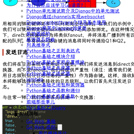
为什么你应该学习Go语言？
Python单元测试简介及Django中的单元测试
Django通过channels实现websocket
Django contenttypes介绍及基本使用
用相同的绑定键绑定多个队列是完全合法的。在我们的示例中
Django框架中logging的使用
我们可以使用绑定键
black
在
X
和
Q1
之间添加绑定。在这种情
装饰器进阶
下，
direct
交换器的行为将类似
fanout
，并将消息广播到所有
装饰器五部曲
配的队列。带有
black
路由键的消息将同时传递给
Q1
和
Q2
。
列表推导式
Python基础之正则表达式
发送日志
Python基础之模块介绍
Python基础之常用内置模块
我们将在日志系统中使用这个模型。我们将发送消息到
direct
Python基础之生成器
换器，而不是
fanout
。我们将提供严重性（译注：通常我们使
Python基础之迭代器
用日志级别划分日志信息的严重性）作为路由键。这样，接收
lambda
本将能够选择其想要接收的日志级别。让我们首先关注发送日
Python基础之闭包和装饰器
志。
Python基础之函数和递归
Python基础之内置函数
与往常一样，我们需要首先创建一个交换器：
前端那些事儿
Web基础之jQuery
err
 = 
ch
.
ExchangeDeclare
"logs_direct"
, 
// name
🖥 实战课程
"direct"
,      
// type
Go Web 基础
true
,          
// durable
false
,         
// auto-deleted
Go Web 进阶
false
,         
// internal
用户模块设计