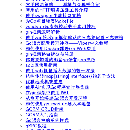
常用限流策略——漏桶与令牌桶介绍
常用的HTTP服务压测工具介绍
使用swagger生成接口文档
为Go项目编写Makefile
validator库参数校验若干实用技巧
gin框架源码解析
使用zap接收gin框架默认的日志并配置日志归档
Go语言配置管理神器——Viper中文教程
如何使用Docker部署Go Web应用
gin框架路由拆分与注册
你需要知道的那些go语言json技巧
sqlx库使用指南
使用sqlx批量插入数据的若干方法
结构体转map[string]interface{}的若干方法
优雅地关机或重启
使用Air实现Go程序实时热重载
在gin框架中使用JWT
从零开始搭建Go语言开发环境
如何使用go module导入本地包
GORM CRUD指南
GORM入门指南
Go语言中的单例模式
gRPC教程