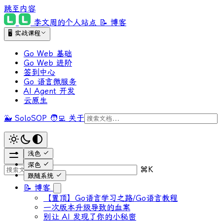
跳至内容
李文周的个人站点
📝 博客
🖥 实战课程
Go Web 基础
Go Web 进阶
签到中心
Go 语言微服务
AI Agent 开发
云原生
🐳 SoloSOP
🧑‍💻 关于
浅色
深色
⌘
K
跟随系统
📝 博客
【置顶】Go语言学习之路/Go语言教程
一次版本升级导致的血案
别让 AI 发现了你的小秘密