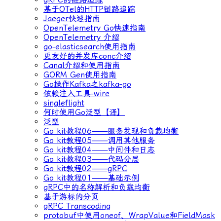
基于OTel的HTTP链路追踪
Jaeger快速指南
OpenTelemetry Go快速指南
OpenTelemetry 介绍
go-elasticsearch使用指南
更友好的并发库conc介绍
Canal介绍和使用指南
GORM Gen使用指南
Go操作Kafka之kafka-go
依赖注入工具-wire
singleflight
何时使用Go泛型【译】
泛型
Go kit教程06——服务发现和负载均衡
Go kit教程05——调用其他服务
Go kit教程04——中间件和日志
Go kit教程03——代码分层
Go kit教程02——gRPC
Go kit教程01——基础示例
gRPC中的名称解析和负载均衡
基于游标的分页
gRPC Transcoding
protobuf中使用oneof、WrapValue和FieldMask