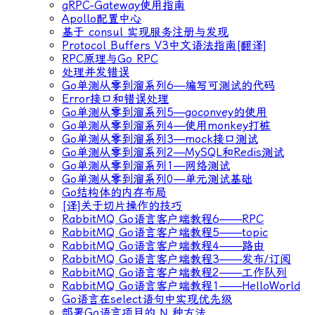
gRPC-Gateway使用指南
Apollo配置中心
基于 consul 实现服务注册与发现
Protocol Buffers V3中文语法指南[翻译]
RPC原理与Go RPC
处理并发错误
Go单测从零到溜系列6—编写可测试的代码
Error接口和错误处理
Go单测从零到溜系列5—goconvey的使用
Go单测从零到溜系列4—使用monkey打桩
Go单测从零到溜系列3—mock接口测试
Go单测从零到溜系列2—MySQL和Redis测试
Go单测从零到溜系列1—网络测试
Go单测从零到溜系列0—单元测试基础
Go结构体的内存布局
[译]关于切片操作的技巧
RabbitMQ Go语言客户端教程6——RPC
RabbitMQ Go语言客户端教程5——topic
RabbitMQ Go语言客户端教程4——路由
RabbitMQ Go语言客户端教程3——发布/订阅
RabbitMQ Go语言客户端教程2——工作队列
RabbitMQ Go语言客户端教程1——HelloWorld
Go语言在select语句中实现优先级
部署Go语言项目的 N 种方法