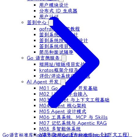
用户模块设计
分布式 ID ⽣成器
⽤户认证
签到中心
goframe 框架教程
签到系统产品设计
签到系统技术方案设计
签到系统项目开发
简历和面试辅导
Go 语言微服务
短网址/短链项目实战
kratos框架介绍及示例
评价/评论系统项目实战
AI Agent 开发
M01 Go 语言 AI 开发基础
M02 LLM 全平台接入
M03 Prompt 与上下文工程基础
M04 Agent 核心架构
M05 Agent 设计模式
M06 工具系统、MCP 与 Skills
M07 记忆系统与 Agentic RAG
M08 多智能体系统
M09 Context Engineering（上下文工程）
Go语言标准库flag基本使用
Go语言标准库log介绍