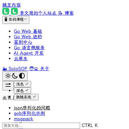
跳至内容
李文周的个人站点
📝 博客
🖥 实战课程
Go Web 基础
Go Web 进阶
签到中心
Go 语言微服务
AI Agent 开发
云原生
🐳 SoloSOP
🧑‍💻 关于
浅色
深色
跟随系统
此页上
json序列化的问题
gob序列化示例
msgpack
安装
CTRL K