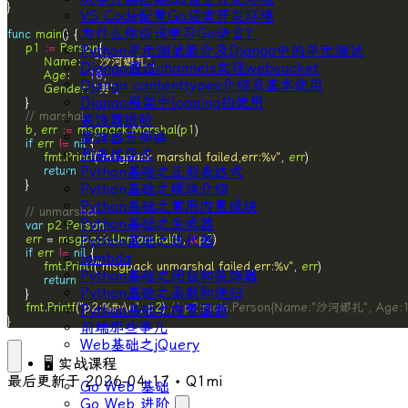
VS Code配置Go语言开发环境
为什么你应该学习Go语言？
func
main
p1
:=
Person
Python单元测试简介及Django中的单元测试
Name
:   
"沙河娜扎"
Django通过channels实现websocket
Age
:    
18
Django contenttypes介绍及基本使用
Gender
: 
"男"
Django框架中logging的使用
// marshal
装饰器进阶
b
, 
err
:=
msgpack
.
Marshal
(
p1
装饰器五部曲
if
err
!=
nil
列表推导式
fmt
.
Printf
(
"msgpack marshal failed,err:%v"
, 
err
Python基础之正则表达式
return
Python基础之模块介绍
Python基础之常用内置模块
// unmarshal
Python基础之生成器
var
p2
Person
err
 = 
msgpack
.
Unmarshal
(
b
, 
&
p2
Python基础之迭代器
if
err
!=
nil
lambda
fmt
.
Printf
(
"msgpack unmarshal failed,err:%v"
, 
err
Python基础之闭包和装饰器
return
Python基础之函数和递归
fmt
.
Printf
(
"p2:%#v\n"
, 
p2
) 
// p2:main.Person{Name:"沙河娜扎", Age:1
Python基础之内置函数
}
前端那些事儿
Web基础之jQuery
🖥 实战课程
最后更新于
2026-04-17
• Q1mi
Go Web 基础
Go Web 进阶