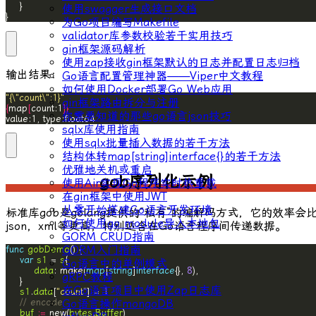
使用swagger生成接口文档
}
为Go项目编写Makefile
validator库参数校验若干实用技巧
gin框架源码解析
使用zap接收gin框架默认的日志并配置日志归档
输出结果：
Go语言配置管理神器——Viper中文教程
如何使用Docker部署Go Web应用
"{\"count\":1}"
gin框架路由拆分与注册
{
map
[
count:1
]}
你需要知道的那些go语言json技巧
value:1, type:float64
sqlx库使用指南
使用sqlx批量插入数据的若干方法
结构体转map[string]interface{}的若干方法
优雅地关机或重启
gob序列化示例
使用Air实现Go程序实时热重载
在gin框架中使用JWT
从零开始搭建Go语言开发环境
标准库gob是golang提供的“私有”的编解码方式，它的效率会
如何使用go module导入本地包
json，xml等更高，特别适合在Go语言程序间传递数据。
GORM CRUD指南
GORM入门指南
func
gobDemo
var
s1
 = 
s
Go语言中的单例模式
data
: make(
map
[
string
]
interface
{}, 
8
gRPC教程
在Go语言项目中使用Zap日志库
s1
.
data
[
"count"
] = 
1
Go语言操作mongoDB
// encode
buf
:=
 new(
bytes
.
Buffer