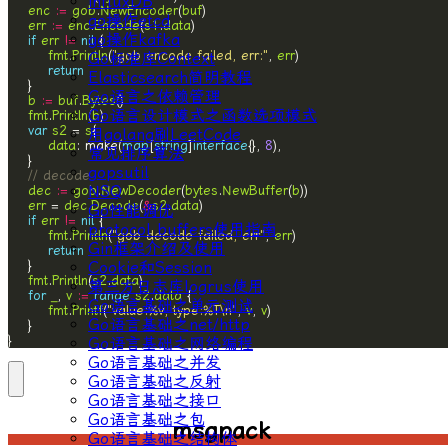
influxDB
enc
:=
gob
.
NewEncoder
(
buf
go操作etcd
err
:=
enc
.
Encode
(
s1
.
data
go操作kafka
if
err
!=
nil
fmt
.
Println
(
"gob encode failed, err:"
, 
err
Go标准库Context
return
Elasticsearch简明教程
Go语言之依赖管理
b
:=
buf
.
Bytes
Go语言设计模式之函数选项模式
fmt
.
Println
(
b
var
s2
 = 
s
用golang刷LeetCode
data
: make(
map
[
string
]
interface
{}, 
8
常见排序算法
gopsutil
// decode
NSQ
dec
:=
gob
.
NewDecoder
(
bytes
.
NewBuffer
(
b
err
 = 
dec
.
Decode
(
&
s2
.
data
Go性能调优
if
err
!=
nil
protocol buffers使用指南
fmt
.
Println
(
"gob decode failed, err"
, 
err
Gin框架介绍及使用
return
Cookie和Session
fmt
.
Println
(
s2
.
data
第三方日志库logrus使用
for
_
, 
v
:=
range
s2
.
data
Go语言基础之单元测试
fmt
.
Printf
(
"value:%v, type:%T\n"
, 
v
, 
v
Go语言基础之net/http
}
Go语言基础之网络编程
Go语言基础之并发
Go语言基础之反射
Go语言基础之接口
Go语言基础之包
msgpack
Go语言基础之结构体