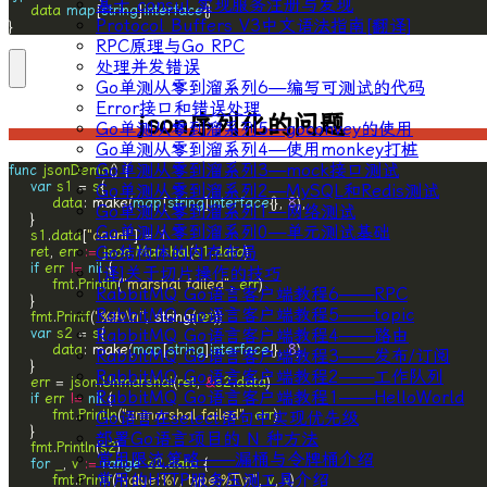
基于 consul 实现服务注册与发现
data
map
[
string
]
interface
Protocol Buffers V3中文语法指南[翻译]
}
RPC原理与Go RPC
处理并发错误
Go单测从零到溜系列6—编写可测试的代码
Error接口和错误处理
json序列化的问题
Go单测从零到溜系列5—goconvey的使用
Go单测从零到溜系列4—使用monkey打桩
Go单测从零到溜系列3—mock接口测试
func
jsonDemo
var
s1
 = 
s
Go单测从零到溜系列2—MySQL和Redis测试
data
: make(
map
[
string
]
interface
{}, 
8
Go单测从零到溜系列1—网络测试
Go单测从零到溜系列0—单元测试基础
s1
.
data
[
"count"
] = 
1
Go结构体的内存布局
ret
, 
err
:=
json
.
Marshal
(
s1
.
data
if
err
!=
nil
[译]关于切片操作的技巧
fmt
.
Println
(
"marshal failed"
, 
err
RabbitMQ Go语言客户端教程6——RPC
RabbitMQ Go语言客户端教程5——topic
fmt
.
Printf
(
"%#v\n"
, string(
ret
var
s2
 = 
s
RabbitMQ Go语言客户端教程4——路由
data
: make(
map
[
string
]
interface
{}, 
8
RabbitMQ Go语言客户端教程3——发布/订阅
RabbitMQ Go语言客户端教程2——工作队列
err
 = 
json
.
Unmarshal
(
ret
, 
&
s2
.
data
RabbitMQ Go语言客户端教程1——HelloWorld
if
err
!=
nil
fmt
.
Println
(
"unmarshal failed"
, 
err
Go语言在select语句中实现优先级
部署Go语言项目的 N 种方法
fmt
.
Println
(
s2
常用限流策略——漏桶与令牌桶介绍
for
_
, 
v
:=
range
s2
.
data
常用的HTTP服务压测工具介绍
fmt
.
Printf
(
"value:%v, type:%T\n"
, 
v
, 
v