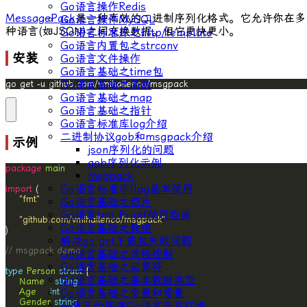
Go语言操作Redis
MessagePack
是一种高效的二进制序列化格式。它允许你在多
Go语言操作MySQL
种语言(如JSON)之间交换数据。但它更快更小。
Go语言标准库之http/template
Go语言内置包之strconv
安装
Go语言文件操作
Go语言基础之time包
Go语言基础之函数
go get -u github.com/vmihailenco/msgpack
Go语言基础之map
Go语言基础之指针
Go语言标准库log介绍
二进制协议gob和msgpack介绍
示例
json序列化的问题
gob序列化示例
package
main
msgpack
Go语言标准库flag基本使用
import
"fmt"
Go语言基础之切片
Go语言fmt.Printf使用指南
"github.com/vmihailenco/msgpack"
Go语言基础之数组
解决go get下载包失败问题
// msgpack demo
Go语言基础之流程控制
Go语言基础之运算符
type
Person
struct
Go语言基础之基本数据类型
Name
string
Age
int
Go语言基础之变量和常量
Gender
string
从零开始搭建Go语言开发环境