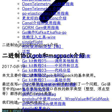
OpenTelemetry Go快速指南
OpenTelemetry 介绍
go-elasticsearch使用指南
更友好的并发库conc介绍
Canal介绍和使用指南
GORM Gen使用指南
Go操作Kafka之kafka-go
依赖注入工具-wire
singleflight
二进制协议gob和msgpack介绍
何时使用Go泛型【译】
泛型
二进制协议gob和msgpack介绍
Go kit教程06——服务发现和负载均衡
Go kit教程05——调用其他服务
Go kit教程04——中间件和日志
2017-06-19
Go kit教程03——代码分层
Go kit教程02——gRPC
本文主要介绍二进制协议gob及msgpack的基本使用。
Go kit教程01——基础示例
最近在写一个gin框架的session服务时遇到了一个问题，Go语
gRPC中的名称解析和负载均衡
言中的json包在序列化空接口存放的数字类型（整型、浮点型
基于游标的分页
等）都序列化成float64类型。
gRPC Transcoding
protobuf中使用oneof、WrapValue和FieldMask
我们构造一个结构体如下：
gRPC-Gateway使用指南
Apollo配置中心
type
s
struct