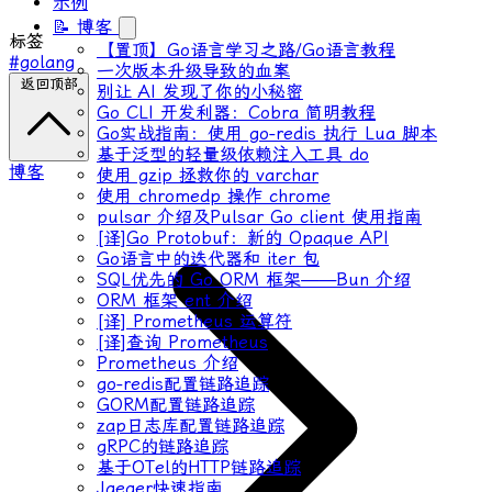
示例
📝 博客
标签
【置顶】Go语言学习之路/Go语言教程
#golang
一次版本升级导致的血案
返回顶部
别让 AI 发现了你的小秘密
Go CLI 开发利器：Cobra 简明教程
Go实战指南：使用 go-redis 执行 Lua 脚本
基于泛型的轻量级依赖注入工具 do
博客
使用 gzip 拯救你的 varchar
使用 chromedp 操作 chrome
pulsar 介绍及Pulsar Go client 使用指南
[译]Go Protobuf：新的 Opaque API
Go语言中的迭代器和 iter 包
SQL优先的 Go ORM 框架——Bun 介绍
ORM 框架 ent 介绍
[译] Prometheus 运算符
[译]查询 Prometheus
Prometheus 介绍
go-redis配置链路追踪
GORM配置链路追踪
zap日志库配置链路追踪
gRPC的链路追踪
基于OTel的HTTP链路追踪
Jaeger快速指南