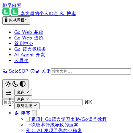
跳至内容
李文周的个人站点
📝 博客
🖥 实战课程
Go Web 基础
Go Web 进阶
签到中心
Go 语言微服务
AI Agent 开发
云原生
🐳 SoloSOP
🧑‍💻 关于
浅色
深色
⌘
K
跟随系统
📝 博客
【置顶】Go语言学习之路/Go语言教程
一次版本升级导致的血案
别让 AI 发现了你的小秘密