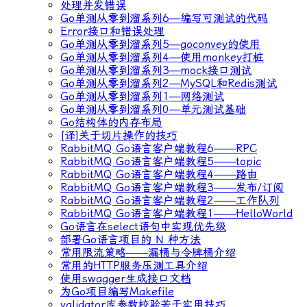
处理并发错误
Go单测从零到溜系列6—编写可测试的代码
Error接口和错误处理
Go单测从零到溜系列5—goconvey的使用
Go单测从零到溜系列4—使用monkey打桩
Go单测从零到溜系列3—mock接口测试
Go单测从零到溜系列2—MySQL和Redis测试
Go单测从零到溜系列1—网络测试
Go单测从零到溜系列0—单元测试基础
Go结构体的内存布局
[译]关于切片操作的技巧
RabbitMQ Go语言客户端教程6——RPC
RabbitMQ Go语言客户端教程5——topic
RabbitMQ Go语言客户端教程4——路由
RabbitMQ Go语言客户端教程3——发布/订阅
RabbitMQ Go语言客户端教程2——工作队列
RabbitMQ Go语言客户端教程1——HelloWorld
Go语言在select语句中实现优先级
部署Go语言项目的 N 种方法
常用限流策略——漏桶与令牌桶介绍
常用的HTTP服务压测工具介绍
使用swagger生成接口文档
为Go项目编写Makefile
validator库参数校验若干实用技巧