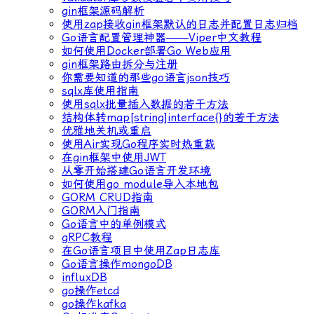
gin框架源码解析
使用zap接收gin框架默认的日志并配置日志归档
Go语言配置管理神器——Viper中文教程
如何使用Docker部署Go Web应用
gin框架路由拆分与注册
你需要知道的那些go语言json技巧
sqlx库使用指南
使用sqlx批量插入数据的若干方法
结构体转map[string]interface{}的若干方法
优雅地关机或重启
使用Air实现Go程序实时热重载
在gin框架中使用JWT
从零开始搭建Go语言开发环境
如何使用go module导入本地包
GORM CRUD指南
GORM入门指南
Go语言中的单例模式
gRPC教程
在Go语言项目中使用Zap日志库
Go语言操作mongoDB
influxDB
go操作etcd
go操作kafka