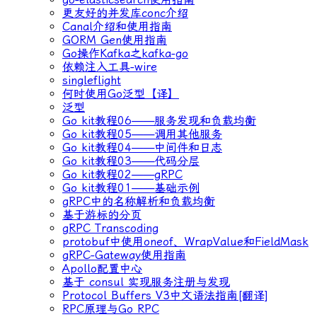
更友好的并发库conc介绍
Canal介绍和使用指南
GORM Gen使用指南
Go操作Kafka之kafka-go
依赖注入工具-wire
singleflight
何时使用Go泛型【译】
泛型
Go kit教程06——服务发现和负载均衡
Go kit教程05——调用其他服务
Go kit教程04——中间件和日志
Go kit教程03——代码分层
Go kit教程02——gRPC
Go kit教程01——基础示例
gRPC中的名称解析和负载均衡
基于游标的分页
gRPC Transcoding
protobuf中使用oneof、WrapValue和FieldMask
gRPC-Gateway使用指南
Apollo配置中心
基于 consul 实现服务注册与发现
Protocol Buffers V3中文语法指南[翻译]
RPC原理与Go RPC