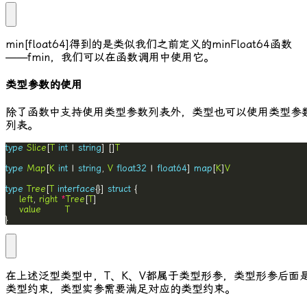
min[float64]
得到的是类似我们之前定义的
minFloat64
函数
——
fmin
，我们可以在函数调用中使用它。
类型参数的使用
除了函数中支持使用类型参数列表外，类型也可以使用类型参
列表。
type
Slice
[
T
int
 | 
string
] []
T
type
Map
[
K
int
 | 
string
, 
V
float32
 | 
float64
] 
map
[
K
]
V
type
Tree
[
T
interface
{}] 
struct
left
, 
right
*
Tree
[
T
value
T
}
在上述泛型类型中，
T
、
K
、
V
都属于类型形参，类型形参后面
类型约束，类型实参需要满足对应的类型约束。