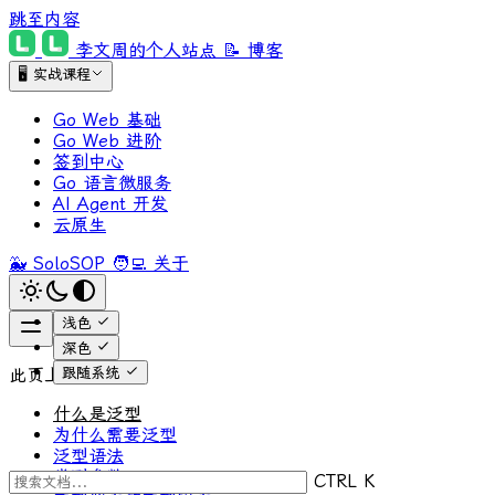
跳至内容
李文周的个人站点
📝 博客
🖥 实战课程
Go Web 基础
Go Web 进阶
签到中心
Go 语言微服务
AI Agent 开发
云原生
🐳 SoloSOP
🧑‍💻 关于
浅色
深色
跟随系统
此页上
什么是泛型
为什么需要泛型
泛型语法
类型参数
CTRL K