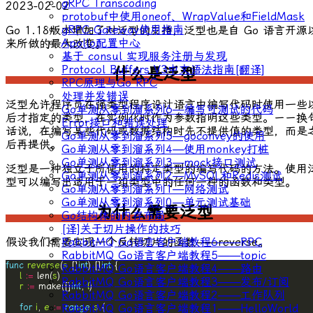
gRPC Transcoding
2023-02-02
protobuf中使用oneof、WrapValue和FieldMask
gRPC-Gateway使用指南
Go 1.18版本增加了对泛型的支持，泛型也是自 Go 语言开源
Apollo配置中心
来所做的最大改变。
基于 consul 实现服务注册与发现
Protocol Buffers V3中文语法指南[翻译]
什么是泛型
RPC原理与Go RPC
处理并发错误
泛型允许程序员在强类型程序设计语言中编写代码时使用一些
Go单测从零到溜系列6—编写可测试的代码
后才指定的类型，在实例化时作为参数指明这些类型。ーー换
Error接口和错误处理
话说，在编写某些代码或数据结构时先不提供值的类型，而是
Go单测从零到溜系列5—goconvey的使用
后再提供。
Go单测从零到溜系列4—使用monkey打桩
Go单测从零到溜系列3—mock接口测试
泛型是一种独立于所使用的特定类型的编写代码的方法。使用
Go单测从零到溜系列2—MySQL和Redis测试
型可以编写出适用于一组类型中的任何一种的函数和类型。
Go单测从零到溜系列1—网络测试
Go单测从零到溜系列0—单元测试基础
为什么需要泛型
Go结构体的内存布局
[译]关于切片操作的技巧
RabbitMQ Go语言客户端教程6——RPC
假设我们需要实现一个反转切片的函数——
reverse
。
RabbitMQ Go语言客户端教程5——topic
func
reverse
(
s
 []
int
) []
int
RabbitMQ Go语言客户端教程4——路由
l
:=
 len(
s
RabbitMQ Go语言客户端教程3——发布/订阅
r
:=
 make([]
int
, 
l
RabbitMQ Go语言客户端教程2——工作队列
RabbitMQ Go语言客户端教程1——HelloWorld
for
i
, 
e
:=
range
s