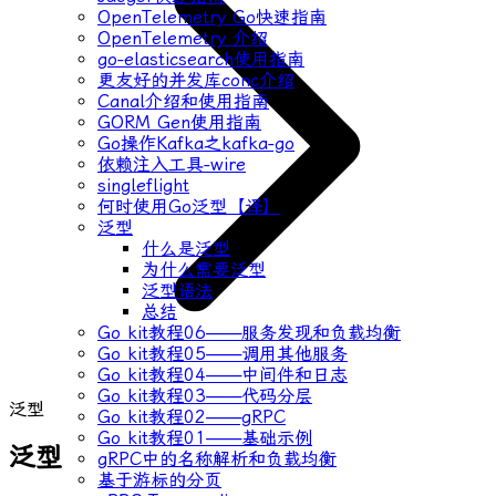
OpenTelemetry Go快速指南
OpenTelemetry 介绍
go-elasticsearch使用指南
更友好的并发库conc介绍
Canal介绍和使用指南
GORM Gen使用指南
Go操作Kafka之kafka-go
依赖注入工具-wire
singleflight
何时使用Go泛型【译】
泛型
什么是泛型
为什么需要泛型
泛型语法
总结
Go kit教程06——服务发现和负载均衡
Go kit教程05——调用其他服务
Go kit教程04——中间件和日志
Go kit教程03——代码分层
泛型
Go kit教程02——gRPC
Go kit教程01——基础示例
泛型
gRPC中的名称解析和负载均衡
基于游标的分页