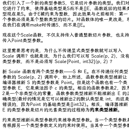
我们引入了一个新的类型参数
S
，它是切片参数的类型。我们
它进行了约束，使得基础类型是
S
而不是
[]E
，函数返回的结果
型现在是
S
。由于
E
被约束为整数，因此效果与之前相同：第一
个参数必须是某个整数类型的切片。对函数体的唯一更改是，
在我们在调用
make
时传递
S
，而不是
[]E
。
现在这个
Scale
函数，不仅支持传入普通整数切片参数，也支
传入
Point
类型参数。
这里需要思考的是，为什么不传递显式类型参数就可以写入
Scale
调用？也就是说，为什么我们可以写
Scale(p, 2)
，没
类型参数，而不是必须写
Scale[Point, int32](p, 2)
？
新
Scale
函数有两个类型参数——
S
和
E
。在不传递任何类型
参数的
Scale(p, 2)
调用中，如上所述，函数参数类型推断让
编译器推断
S
的类型参数是
Point
。但是这个函数也有一个类
型参数
E
，它是乘法因子
c
的类型。相应的函数参数是
2
，因
2
是一个非类型化的常量，函数参数类型推断不能推断出
E
的
确类型(最好的情况是它可以推断出
2
的默认类型是
int
，而这
错误的，因为Point 的基础类型是
[]int32
)。相反，编译器推断
E
的类型参数是切片的元素类型的过程称为
约束类型推断
。
约束类型推断从类型参数约束推导类型参数。当一个类型参数
有根据另一个类型参数定义的约束时使用。当其中一个类型参