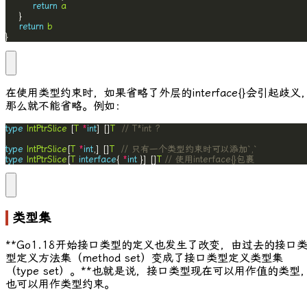
return
a
return
b
}
在使用类型约束时，如果省略了外层的
interface{}
会引起歧义
那么就不能省略。例如：
type
IntPtrSlice
 [
T
*
int
] []
T
// T*int ?
type
IntPtrSlice
[
T
*
int
,] []
T
// 只有一个类型约束时可以添加`,`
type
IntPtrSlice
[
T
interface
{ 
*
int
 }] []
T
// 使用interface{}包裹
类型集
**Go1.18开始接口类型的定义也发生了改变，由过去的接口
型定义方法集（method set）变成了接口类型定义类型集
（type set）。**也就是说，接口类型现在可以用作值的类型
也可以用作类型约束。