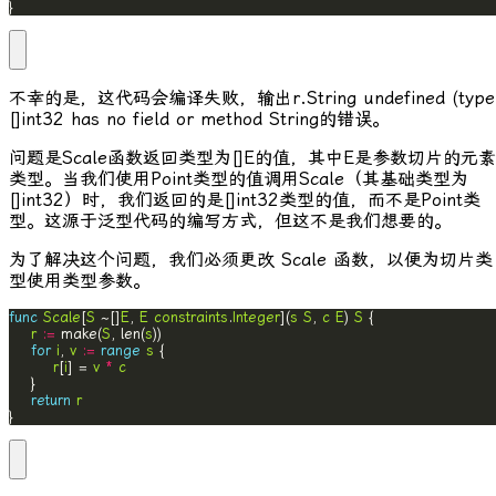
}
不幸的是，这代码会编译失败，输出
r.String undefined (type
[]int32 has no field or method String
的错误。
问题是
Scale
函数返回类型为
[]E
的值，其中
E
是参数切片的元素
类型。当我们使用
Point
类型的值调用
Scale
（其基础类型为
[]int32）时，我们返回的是
[]int32
类型的值，而不是
Point
类
型。这源于泛型代码的编写方式，但这不是我们想要的。
为了解决这个问题，我们必须更改
Scale
函数，以便为切片类
型使用类型参数。
func
Scale
[
S
 ~[]
E
, 
E
constraints
.
Integer
](
s
S
, 
c
E
) 
S
r
:=
 make(
S
, len(
s
for
i
, 
v
:=
range
s
r
[
i
] = 
v
*
c
return
r
}