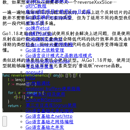
Go语言中的单例模式
数，如果想支持
[]xxx
就需要定义一个
reverseXxxSlice
…
gRPC教程
在Go语言项目中使用Zap日志库
一遍一遍地编写相同的功能是低效的，实际上这个反转切片的
Go语言操作mongoDB
数并不需要知道切片中元素的类型，但为了适用不同的类型我
influxDB
把一段代码重复了很多遍。
go操作etcd
go操作kafka
Go1.18之前我们可以尝试使用反射去解决上述问题，但是使
Go标准库Context
反射在运行期间获取变量类型会降低代码的执行效率并且失去
Elasticsearch简明教程
译期的类型检查，同时大量的反射代码也会让程序变得晦涩难
Go语言之依赖管理
懂。
Go语言设计模式之函数选项模式
类似这样的场景就非常适合使用泛型。从Go1.18开始，使用
用golang刷LeetCode
型就能够编写出适用所有元素类型的“普适版”
reverse
函数。
常见排序算法
gopsutil
func
reverseWithGenerics
[
T
any
](
s
 []
T
) []
T
NSQ
l
:=
 len(
s
Go性能调优
r
:=
 make([]
T
, 
l
protocol buffers使用指南
for
i
, 
e
:=
range
s
Gin框架介绍及使用
r
[
l
-
i
-
1
] = 
e
Cookie和Session
第三方日志库logrus使用
return
r
Go语言基础之单元测试
}
Go语言基础之net/http
Go语言基础之网络编程
Go语言基础之并发