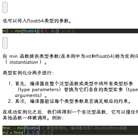
也可以传入
float64
类型的参数。
m2
:=
min
[
float64
](
-
0.1
, 
-
0.2
)  
// -0.2
向
min
函数提供类型参数(在本例中为
int
和
float64
)称为实例
（
instantiation
）。
类型实例化分两步进行：
首先，编译器在整个泛型函数或类型中将所有类型形参
（type parameters）替换为它们各自的类型实参（type
arguments）。
其次，编译器验证每个类型参数是否满足相应的约束。
在成功实例化之后，我们将得到一个非泛型函数，它可以像任
其他函数一样被调用。例如：
fmin
:=
min
[
float64
] 
// 类型实例化，编译器生成T=float64的min函数
m2
 = 
fmin
(
1.2
, 
2.3
)  
// 1.2