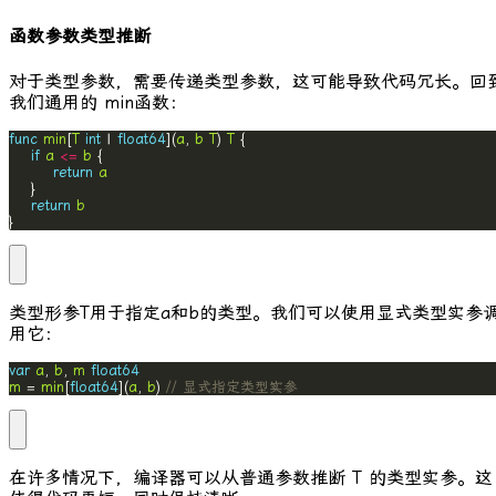
函数参数类型推断
对于类型参数，需要传递类型参数，这可能导致代码冗长。回
我们通用的
min
函数：
func
min
[
T
int
 | 
float64
](
a
, 
b
T
) 
T
if
a
<=
b
return
a
return
b
}
类型形参
T
用于指定
a
和
b
的类型。我们可以使用显式类型实参
用它：
var
a
, 
b
, 
m
float64
m
 = 
min
[
float64
](
a
, 
b
) 
// 显式指定类型实参
在许多情况下，编译器可以从普通参数推断
T
的类型实参。这