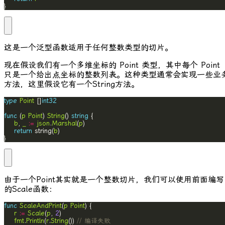
}
这是一个泛型函数适用于任何整数类型的切片。
现在假设我们有一个多维坐标的
Point
类型，其中每个
Point
只是一个给出点坐标的整数列表。这种类型通常会实现一些业
方法，这里假设它有一个
String
方法。
type
Point
 []
int32
func
 (
p
Point
) 
String
() 
string
b
, 
_
:=
json
.
Marshal
(
p
return
 string(
b
}
由于一个
Point
其实就是一个整数切片，我们可以使用前面编写
的
Scale
函数：
func
ScaleAndPrint
(
p
Point
r
:=
Scale
(
p
, 
2
fmt
.
Println
(
r
.
String
()) 
// 编译失败