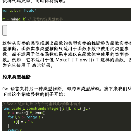
使得代码更短，同时保持清晰。
var
a
, 
b
, 
m
float64
m
 = min(
a
, 
b
) 
// 无需指定类型实参
这种从实参的类型推断出函数的类型实参的推断称为函数实参
型推断。函数实参类型推断只适用于函数参数中使用的类型参
数，而不适用于仅在函数结果中或仅在函数体中使用的类型参
数。例如，它不适用于像
MakeT [ T any ]() T
这样的函数，
为它只使用
T
表示结果。
约束类型推断
Go 语言支持另一种类型推断，即
约束类型推断
。接下来我们
下面这个缩放整数的例子开始：
// Scale 返回切片中每个元素都乘c的副本切片
func
Scale
[
E
constraints
.
Integer
](
s
 []
E
, 
c
E
) []
E
r
:=
 make([]
E
, len(
s
for
i
, 
v
:=
range
s
r
[
i
] = 
v
*
c
return
r