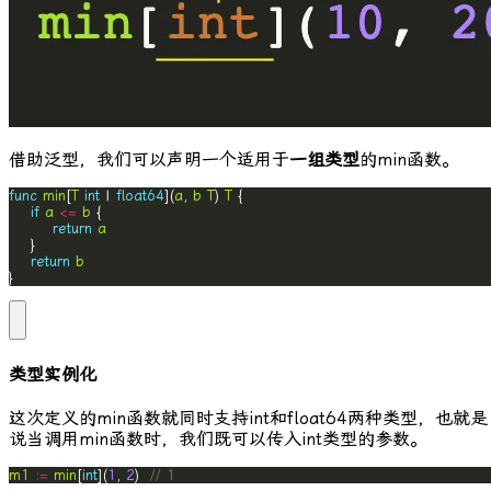
借助泛型，我们可以声明一个适用于
一组类型
的
min
函数。
func
min
[
T
int
 | 
float64
](
a
, 
b
T
) 
T
if
a
<=
b
return
a
return
b
}
类型实例化
这次定义的
min
函数就同时支持
int
和
float64
两种类型，也就是
说当调用
min
函数时，我们既可以传入
int
类型的参数。
m1
:=
min
[
int
](
1
, 
2
)  
// 1