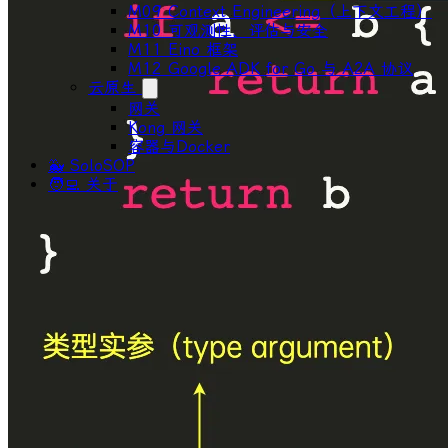
M09 Context Engineering（上下文工程）
M10 可观测性、评估与安全
M11 Eino 框架
M12 Google ADK for Go 与 A2A 协议
云原生
网关
Kong 网关
容器与Docker
🐳 SoloSOP
🧑‍💻 关于