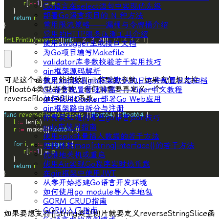
r
[
l
-
i
-
1
] = 
e
Go语言在select语句中实现优先级
部署Go语言项目的 N 种方法
return
r
常用限流策略——漏桶与令牌桶介绍
常用的HTTP服务压测工具介绍
fmt
.
Println
(
reverse
([]
int
{
1
, 
2
, 
3
, 
4
}))  
// [4 3 2 1]
使用swagger生成接口文档
为Go项目编写Makefile
validator库参数校验若干实用技巧
gin框架源码解析
可是这个函数只能接收
[]int
类型的参数，如果我们想支持
使用zap接收gin框架默认的日志并配置日志归档
[]float64
类型的参数，我们就需要再定义一个
Go语言配置管理神器——Viper中文教程
reverseFloat64Slice
函数。
如何使用Docker部署Go Web应用
gin框架路由拆分与注册
func
reverseFloat64Slice
(
s
 []
float64
) []
float64
你需要知道的那些go语言json技巧
l
:=
 len(
s
sqlx库使用指南
r
:=
 make([]
float64
, 
l
使用sqlx批量插入数据的若干方法
for
i
, 
e
:=
range
s
结构体转map[string]interface{}的若干方法
r
[
l
-
i
-
1
] = 
e
优雅地关机或重启
使用Air实现Go程序实时热重载
return
r
在gin框架中使用JWT
}
从零开始搭建Go语言开发环境
如何使用go module导入本地包
GORM CRUD指南
GORM入门指南
如果要想支持
[]string
类型切片就要定义
reverseStringSlice
函