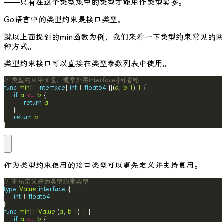
——只有在这个类型集中的类型才能用作类型实参。
Go语言中的类型约束是接口类型。
就以上面提到的
min
函数为例，我们来看一下类型约束常见的
种方式。
类型约束接口可以直接在类型参数列表中使用。
// 类型约束字面量，通常外层interface{}可省略
func
min
[
T
interface
{ 
int
 | 
float64
 }](
a
, 
b
T
) 
T
if
a
<=
b
return
a
return
b
}
作为类型约束使用的接口类型可以事先定义并支持复用。
// 事先定义好的类型约束类型
type
Value
interface
int
 | 
float64
func
min
[
T
Value
](
a
, 
b
T
) 
T
if
a
<=
b