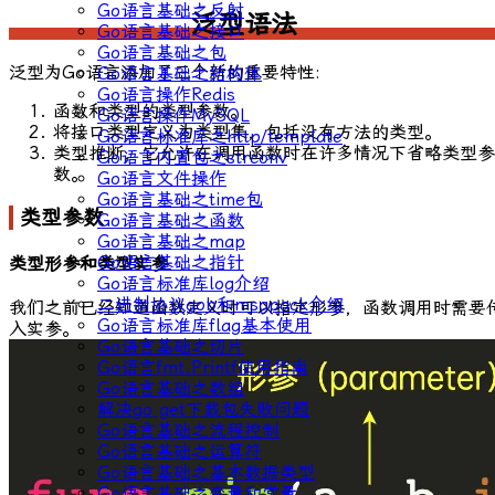
Go语言基础之反射
泛型语法
Go语言基础之接口
Go语言基础之包
泛型为Go语言添加了三个新的重要特性:
Go语言基础之结构体
Go语言操作Redis
函数和类型的类型参数。
Go语言操作MySQL
将接口类型定义为类型集，包括没有方法的类型。
Go语言标准库之http/template
类型推断，它允许在调用函数时在许多情况下省略类型参
Go语言内置包之strconv
数。
Go语言文件操作
Go语言基础之time包
类型参数
Go语言基础之函数
Go语言基础之map
Go语言基础之指针
类型形参和类型实参
Go语言标准库log介绍
二进制协议gob和msgpack介绍
我们之前已经知道函数定义时可以指定形参，函数调用时需要
Go语言标准库flag基本使用
入实参。
Go语言基础之切片
Go语言fmt.Printf使用指南
Go语言基础之数组
解决go get下载包失败问题
Go语言基础之流程控制
Go语言基础之运算符
Go语言基础之基本数据类型
Go语言基础之变量和常量