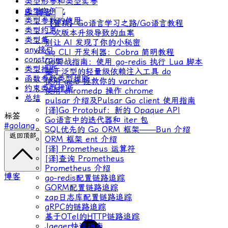
类型形参和类型实参
类型实例化
📝 博客
类型参数的使用
【置顶】Go语言学习之路/Go语言教程
类型约束
一次版本升级导致的血案
类型集
别让 AI 发现了你的小秘密
any接口
Go CLI 开发利器：Cobra 简明教程
constrains
Go实战指南：使用 go-redis 执行 Lua 脚本
类型推断
基于泛型的轻量级依赖注入工具 do
函数参数类型推断
使用 gzip 拯救你的 varchar
约束类型推断
使用 chromedp 操作 chrome
总结
pulsar 介绍及Pulsar Go client 使用指南
[译]Go Protobuf：新的 Opaque API
标签
Go语言中的迭代器和 iter 包
#golang
SQL优先的 Go ORM 框架——Bun 介绍
返回顶部
ORM 框架 ent 介绍
[译] Prometheus 运算符
[译]查询 Prometheus
Prometheus 介绍
博客
go-redis配置链路追踪
GORM配置链路追踪
zap日志库配置链路追踪
gRPC的链路追踪
基于OTel的HTTP链路追踪
Jaeger快速指南