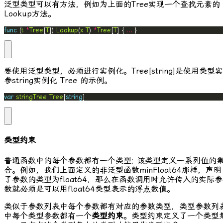
泛型类型可以有方法，例如为上面的
Tree
实现一个查找元素的
Lookup
方法。
func
 (
t
*
Tree
[
T
]) 
Lookup
(
x
T
) 
*
Tree
[
T
] { 
...
 }
要使用泛型类型，必须进行实例化。
Tree[string]
是使用类型实
参
string
实例化
Tree
的示例。
var
stringTree
Tree
[
string
]
类型约束
普通函数中的每个参数都有一个类型; 该类型定义一系列值的
合。例如，我们上面定义的非泛型函数
minFloat64
那样，声明
了参数的类型为
float64
，那么在函数调用时允许传入的实际参
数就必须是可以用
float64
类型表示的浮点数值。
类似于参数列表中每个参数都有对应的参数类型，类型参数列
中每个类型参数都有一个
类型约束
。类型约束定义了一个类型