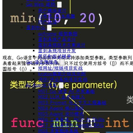
Go Web 进阶
用户模块设计
分布式 ID ⽣成器
⽤户认证
签到中心
goframe 框架教程
签到系统产品设计
签到系统技术方案设计
签到系统项目开发
简历和面试辅导
现在，Go语言中的函数和类型支持添加类型参数。类型参数列
Go 语言微服务
表看起来像普通的参数列表，只不过它使用方括号（
[]
）而不
短网址/短链项目实战
圆括号（
()
）。
kratos框架介绍及示例
评价/评论系统项目实战
AI Agent 开发
M01 Go 语言 AI 开发基础
M02 LLM 全平台接入
M03 Prompt 与上下文工程基础
M04 Agent 核心架构
M05 Agent 设计模式
M06 工具系统、MCP 与 Skills
M07 记忆系统与 Agentic RAG
M08 多智能体系统