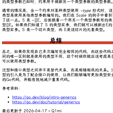
的类型参数已知时，约束用于推断另一个类型参数的类型参数
通常的情况是，当一个约束对某种类型使用
~type
形式时，该
类型是使用其他类型参数编写的。我们在
Scale
的例子中看到
了这一点。
S
是
~[]E
，后面跟着一个用另一个类型参数写的类
型
[]E
。如果我们知道了
S
的类型实参，我们就可以推断出
E
的
类型实参。
S
是一个切片类型，而
E
是该切片的元素类型。
总结
总之，如果你发现自己多次编写完全相同的代码，而这些代码
间的唯一区别就是使用的类型不同，这个时候你就应该考虑是
可以使用类型参数。
泛型和接口类型之间并不是替代关系，而是相辅相成的关系。
型的引入是为了配合接口的使用，让我们能够编写更加类型安
的Go代码，并能有效地减少重复代码。
参考资料：
https://go.dev/blog/intro-generics
https://go.dev/doc/tutorial/generics
最后更新于
2026-04-17
• Q1mi