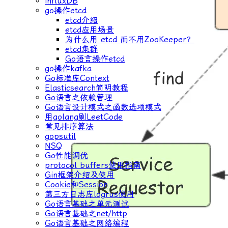
influxDB
go操作etcd
etcd介绍
etcd应用场景
为什么用 etcd 而不用ZooKeeper？
etcd集群
Go语言操作etcd
go操作kafka
Go标准库Context
Elasticsearch简明教程
Go语言之依赖管理
Go语言设计模式之函数选项模式
用golang刷LeetCode
常见排序算法
gopsutil
NSQ
Go性能调优
protocol buffers使用指南
Gin框架介绍及使用
Cookie和Session
第三方日志库logrus使用
Go语言基础之单元测试
Go语言基础之net/http
Go语言基础之网络编程