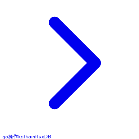
go操作kafka
influxDB