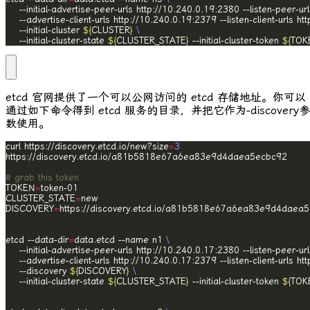
	--initial-advertise-peer-urls http://10.240.0.19:2380 --listen-peer-u
	--advertise-client-urls http://10.240.0.19:2379 --listen-client-urls h
	--initial-cluster 
${
CLUSTER
}
	--initial-cluster-state 
${
CLUSTER_STATE
}
 --initial-cluster-token 
${
TOK
etcd 官网提供了一个可以公网访问的 etcd 存储地址。你可以
通过如下命令得到 etcd 服务的目录，并把它作为
-discovery
参
数使用。
curl https://discovery.etcd.io/new?size
=
3
# grab this token
TOKEN
=
CLUSTER_STATE
=
DISCOVERY
=
etcd --data-dir
=
data.etcd --name n1 
	--initial-advertise-peer-urls http://10.240.0.17:2380 --listen-peer-u
	--advertise-client-urls http://10.240.0.17:2379 --listen-client-urls h
	--discovery 
${
DISCOVERY
}
	--initial-cluster-state 
${
CLUSTER_STATE
}
 --initial-cluster-token 
${
TOK