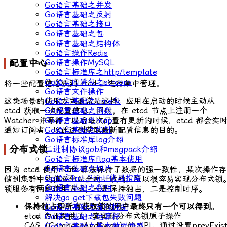
Go语言基础之并发
Go语言基础之反射
Go语言基础之接口
Go语言基础之包
Go语言基础之结构体
Go语言操作Redis
配置中心
Go语言操作MySQL
Go语言标准库之http/template
Go语言内置包之strconv
将一些配置信息放到 etcd 上进行集中管理。
Go语言文件操作
这类场景的使用方式通常是这样：应用在启动的时候主动从
Go语言基础之time包
etcd 获取一次配置信息，同时，在 etcd 节点上注册一个
Go语言基础之函数
Watcher 并等待，以后每次配置有更新的时候，etcd 都会实
Go语言基础之map
通知订阅者，以此达到获取最新配置信息的目的。
Go语言基础之指针
Go语言标准库log介绍
分布式锁
二进制协议gob和msgpack介绍
Go语言标准库flag基本使用
Go语言基础之切片
因为 etcd 使用 Raft 算法保持了数据的强一致性，某次操作存
Go语言fmt.Printf使用指南
储到集群中的值必然是全局一致的，所以很容易实现分布式锁
Go语言基础之数组
锁服务有两种使用方式，一是保持独占，二是控制时序。
解决go get下载包失败问题
保持独占即所有获取锁的用户最终只有一个可以得到
。
Go语言基础之流程控制
etcd 为此提供了一套实现分布式锁原子操作
Go语言基础之运算符
CAS（
CompareAndSwap
）的 API。通过设置
prevExis
Go语言基础之基本数据类型