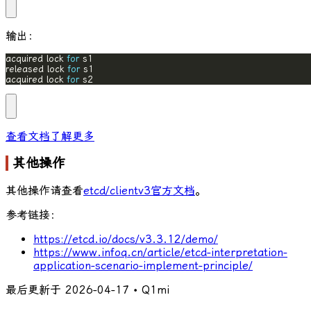
输出：
acquired lock 
for
released lock 
for
acquired lock 
for
 s2
查看文档了解更多
其他操作
其他操作请查看
etcd/clientv3官方文档
。
参考链接：
https://etcd.io/docs/v3.3.12/demo/
https://www.infoq.cn/article/etcd-interpretation-
application-scenario-implement-principle/
最后更新于
2026-04-17
• Q1mi