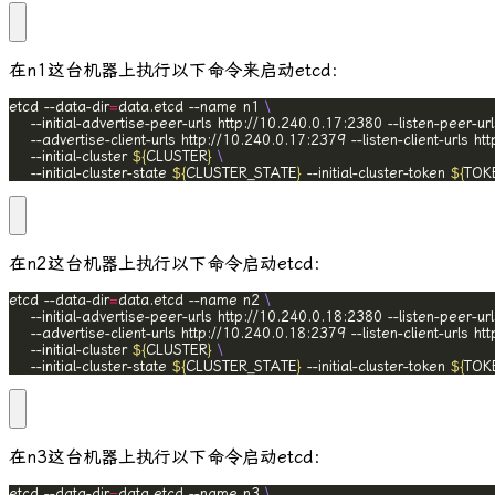
在
n1
这台机器上执行以下命令来启动etcd：
etcd --data-dir
=
data.etcd --name n1 
	--initial-advertise-peer-urls http://10.240.0.17:2380 --listen-peer-u
	--advertise-client-urls http://10.240.0.17:2379 --listen-client-urls h
	--initial-cluster 
${
CLUSTER
}
	--initial-cluster-state 
${
CLUSTER_STATE
}
 --initial-cluster-token 
${
TOK
在
n2
这台机器上执行以下命令启动etcd：
etcd --data-dir
=
data.etcd --name n2 
	--initial-advertise-peer-urls http://10.240.0.18:2380 --listen-peer-u
	--advertise-client-urls http://10.240.0.18:2379 --listen-client-urls h
	--initial-cluster 
${
CLUSTER
}
	--initial-cluster-state 
${
CLUSTER_STATE
}
 --initial-cluster-token 
${
TOK
在
n3
这台机器上执行以下命令启动etcd：
etcd --data-dir
=
data.etcd --name n3 