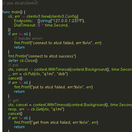
// use etcd/clientv3
func
main
cli
, 
err
:=
clientv3
.
New
(
clientv3
.
Config
Endpoints
:   []
string
{
"127.0.0.1:2379"
DialTimeout
: 
5
*
time
.
Second
if
err
!=
nil
// handle error!
fmt
.
Printf
(
"connect to etcd failed, err:%v\n"
, 
err
return
fmt
.
Println
(
"connect to etcd success"
defer
cli
.
Close
// put
ctx
, 
cancel
:=
context
.
WithTimeout
(
context
.
Background
(), 
time
.
Secon
_
, 
err
 = 
cli
.
Put
(
ctx
, 
"q1mi"
, 
"dsb"
cancel
if
err
!=
nil
fmt
.
Printf
(
"put to etcd failed, err:%v\n"
, 
err
return
// get
ctx
, 
cancel
 = 
context
.
WithTimeout
(
context
.
Background
(), 
time
.
Secon
resp
, 
err
:=
cli
.
Get
(
ctx
, 
"q1mi"
cancel
if
err
!=
nil
fmt
.
Printf
(
"get from etcd failed, err:%v\n"
, 
err
return