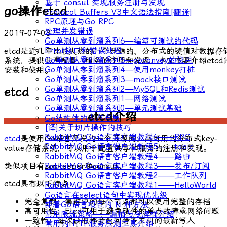
基于 consul 实现服务注册与发现
go操作etcd
Protocol Buffers V3中文语法指南[翻译]
RPC原理与Go RPC
处理并发错误
2019-07-03
Go单测从零到溜系列6—编写可测试的代码
Error接口和错误处理
etcd是近几年比较火热的一个开源的、分布式的键值对数据存
Go单测从零到溜系列5—goconvey的使用
系统，提供共享配置、服务的注册和发现，本文主要介绍etcd
Go单测从零到溜系列4—使用monkey打桩
安装和使用。
Go单测从零到溜系列3—mock接口测试
Go单测从零到溜系列2—MySQL和Redis测试
etcd
Go单测从零到溜系列1—网络测试
Go单测从零到溜系列0—单元测试基础
etcd介绍
Go结构体的内存布局
[译]关于切片操作的技巧
RabbitMQ Go语言客户端教程6——RPC
etcd
是使用Go语言开发的一个开源的、高可用的分布式key-
RabbitMQ Go语言客户端教程5——topic
value存储系统，可以用于配置共享和服务的注册和发现。
RabbitMQ Go语言客户端教程4——路由
类似项目有zookeeper和consul。
RabbitMQ Go语言客户端教程3——发布/订阅
RabbitMQ Go语言客户端教程2——工作队列
etcd具有以下特点：
RabbitMQ Go语言客户端教程1——HelloWorld
Go语言在select语句中实现优先级
完全复制：集群中的每个节点都可以使用完整的存档
部署Go语言项目的 N 种方法
高可用性：Etcd可用于避免硬件的单点故障或网络问题
常用限流策略——漏桶与令牌桶介绍
一致性：每次读取都会返回跨多主机的最新写入
常用的HTTP服务压测工具介绍