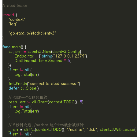
// etcd lease
import
"context"
"log"
"go.etcd.io/etcd/clientv3"
func
main
cli
, 
err
:=
clientv3
.
New
(
clientv3
.
Config
Endpoints
:   []
string
{
"127.0.0.1:2379"
DialTimeout
: 
time
.
Second
*
5
if
err
!=
nil
log
.
Fatal
(
err
fmt
.
Println
(
"connect to etcd success."
defer
cli
.
Close
// 创建一个5秒的租约
resp
, 
err
:=
cli
.
Grant
(
context
.
TODO
(), 
5
if
err
!=
nil
log
.
Fatal
(
err
// 5秒钟之后, /nazha/ 这个key就会被移除
_
, 
err
 = 
cli
.
Put
(
context
.
TODO
(), 
"/nazha/"
, 
"dsb"
, 
clientv3
.
WithLease
(
if
err
!=
nil