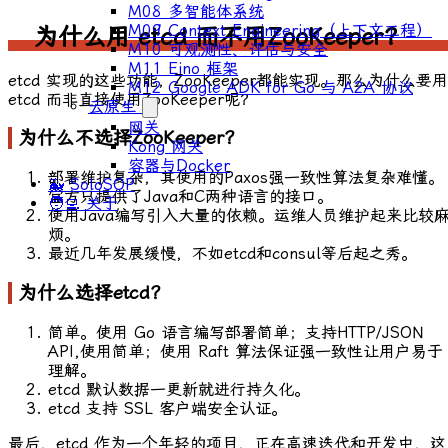
M08 多智能体系统
M09 Context Engineering（上下文工程）
为什么用 etcd 而不用ZooKeeper？
M10 可观测性、评估与安全
M11 Eino 框架
etcd 实现的这些功能，ZooKeeper都能实现。那么为什么要用
M12 Google ADK for Go 与 A2A 协议
etcd 而非直接使用ZooKeeper呢？
云原生
网关
为什么不选择ZooKeeper？
Kong 网关
容器与Docker
部署维护复杂，其使用的
Paxos
强一致性算法复杂难懂。
🐳 SoloSOP
官方只提供了
Java
和
C
两种语言的接口。
🧑‍💻 关于
使用
Java
编写引入大量的依赖。运维人员维护起来比较
烦。
最近几年发展缓慢，不如
etcd
和
consul
等后起之秀。
为什么选择etcd？
简单。使用 Go 语言编写部署简单；支持HTTP/JSON
API,使用简单；使用 Raft 算法保证强一致性让用户易于
理解。
etcd 默认数据一更新就进行持久化。
etcd 支持 SSL 客户端安全认证。
最后，etcd 作为一个年轻的项目，正在高速迭代和开发中，这