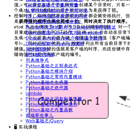
值，可以保证在多个节点同时去创建某个目录时，只有一
Go语言基础之变量和常量
个成功。而创建成功的用户就可以认为是获得了锁。
从零开始搭建Go语言开发环境
控制时序，即所有想要获得锁的用户都会被安排执行，但
VS Code配置Go语言开发环境
是
获得锁的顺序也是全局唯一的，同时决定了执行顺序
。
为什么你应该学习Go语言？
etcd 为此也提供了一套 API（自动创建有序键），对一
Python单元测试简介及Django中的单元测试
目录建值时指定为
POST
动作，这样 etcd 会自动在目录
Django通过channels实现websocket
生成一个当前最大的值为键，存储这个新的值（客户端编
Django contenttypes介绍及基本使用
号）。同时还可以使用 API 按顺序列出所有当前目录下
Django框架中logging的使用
键值。此时这些键的值就是客户端的时序，而这些键中存
装饰器进阶
储的值可以是代表客户端的编号。
装饰器五部曲
列表推导式
Python基础之正则表达式
Python基础之模块介绍
Python基础之常用内置模块
Python基础之生成器
Python基础之迭代器
lambda
Python基础之闭包和装饰器
Python基础之函数和递归
Python基础之内置函数
前端那些事儿
Web基础之jQuery
🖥 实战课程