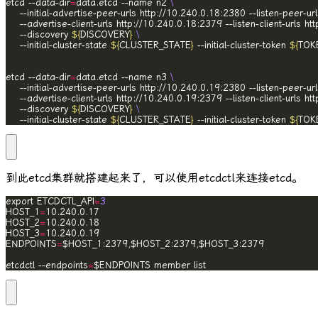
etcd --data-dir
=
data.etcd --name n2 
	--initial-advertise-peer-urls http://10.240.0.18:2380 --listen-peer-u
	--advertise-client-urls http://10.240.0.18:2379 --listen-client-urls h
	--discovery 
${
DISCOVERY
}
	--initial-cluster-state 
${
CLUSTER_STATE
}
 --initial-cluster-token 
${
TOK
etcd --data-dir
=
data.etcd --name n3 
	--initial-advertise-peer-urls http://10.240.0.19:2380 --listen-peer-u
	--advertise-client-urls http://10.240.0.19:2379 --listen-client-urls h
	--discovery 
${
DISCOVERY
}
	--initial-cluster-state 
${
CLUSTER_STATE
}
 --initial-cluster-token 
${
TOK
到此etcd集群就搭建起来了，可以使用
etcdctl
来连接etcd。
export ETCDCTL_API
=
3
HOST_1
=
HOST_2
=
HOST_3
=
ENDPOINTS
=
etcdctl --endpoints
=
$ENDPOINTS member list