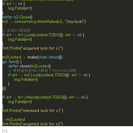
if
err
!=
nil
log
.
Fatal
(
err
defer
s2
.
Close
m2
:=
concurrency
.
NewMutex
(
s2
, 
"/my-lock/"
// 会话s1获取锁
if
err
:=
m1
.
Lock
(
context
.
TODO
()); 
err
!=
nil
log
.
Fatal
(
err
fmt
.
Println
(
"acquired lock for s1"
m2Locked
:=
 make(
chan
struct
go
func
defer
 close(
m2Locked
// 等待直到会话s1释放了/my-lock/的锁
if
err
:=
m2
.
Lock
(
context
.
TODO
()); 
err
!=
nil
log
.
Fatal
(
err
if
err
:=
m1
.
Unlock
(
context
.
TODO
()); 
err
!=
nil
log
.
Fatal
(
err
fmt
.
Println
(
"released lock for s1"
<-
m2Locked
fmt
.
Println
(
"acquired lock for s2"
)