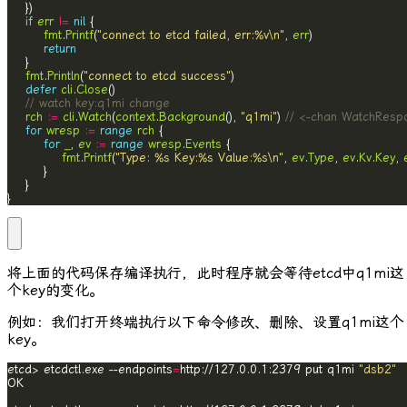
if
err
!=
nil
fmt
.
Printf
(
"connect to etcd failed, err:%v\n"
, 
err
return
fmt
.
Println
(
"connect to etcd success"
defer
cli
.
Close
// watch key:q1mi change
rch
:=
cli
.
Watch
(
context
.
Background
(), 
"q1mi"
) 
// <-chan WatchResp
for
wresp
:=
range
rch
for
_
, 
ev
:=
range
wresp
.
Events
fmt
.
Printf
(
"Type: %s Key:%s Value:%s\n"
, 
ev
.
Type
, 
ev
.
Kv
.
Key
, 
}
将上面的代码保存编译执行，此时程序就会等待etcd中
q1mi
这
个key的变化。
例如：我们打开终端执行以下命令修改、删除、设置
q1mi
这个
key。
etcd> etcdctl.exe --endpoints
=
http://127.0.0.1:2379 put q1mi 
"dsb2"