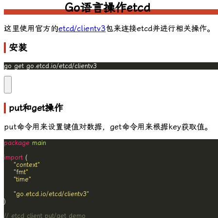
Go语言操作etcd
这里使用官方的
etcd/clientv3
包来连接etcd并进行相关操作。
安装
go get go.etcd.io/etcd/clientv3
put和get操作
put
命令用来设置键值对数据，
get
命令用来根据key获取值。
package
main
import
"context"
"fmt"
"time"
"go.etcd.io/etcd/clientv3"
// etcd client put/get demo