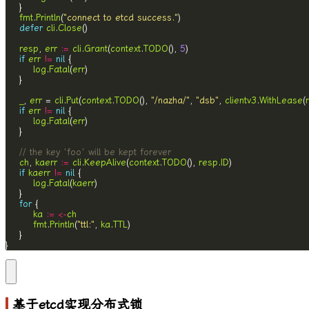
fmt
.
Println
(
"connect to etcd success."
defer
cli
.
Close
resp
, 
err
:=
cli
.
Grant
(
context
.
TODO
(), 
5
if
err
!=
nil
log
.
Fatal
(
err
_
, 
err
 = 
cli
.
Put
(
context
.
TODO
(), 
"/nazha/"
, 
"dsb"
, 
clientv3
.
WithLease
(
if
err
!=
nil
log
.
Fatal
(
err
// the key 'foo' will be kept forever
ch
, 
kaerr
:=
cli
.
KeepAlive
(
context
.
TODO
(), 
resp
.
ID
if
kaerr
!=
nil
log
.
Fatal
(
kaerr
for
ka
:=
<-
ch
fmt
.
Println
(
"ttl:"
, 
ka
.
TTL
}
基于etcd实现分布式锁