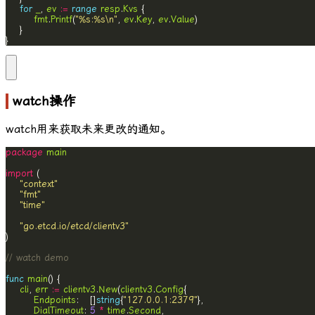
for
_
, 
ev
:=
range
resp
.
Kvs
fmt
.
Printf
(
"%s:%s\n"
, 
ev
.
Key
, 
ev
.
Value
}
watch操作
watch
用来获取未来更改的通知。
package
main
import
"context"
"fmt"
"time"
"go.etcd.io/etcd/clientv3"
// watch demo
func
main
cli
, 
err
:=
clientv3
.
New
(
clientv3
.
Config
Endpoints
:   []
string
{
"127.0.0.1:2379"
DialTimeout
: 
5
*
time
.
Second