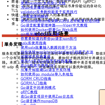
简单：包括一个定义良好、面向用户的API（gRPC）
使用swagger生成接口文档
安全：实现了带有可选的客户端证书身份验证的自动化
为Go项目编写Makefile
TLS
validator库参数校验若干实用技巧
快速：每秒10000次写入的基准速度
gin框架源码解析
可靠：使用Raft算法实现了强一致、高可用的服务存储目
使用zap接收gin框架默认的日志并配置日志归档
录
Go语言配置管理神器——Viper中文教程
如何使用Docker部署Go Web应用
etcd应用场景
gin框架路由拆分与注册
你需要知道的那些go语言json技巧
sqlx库使用指南
服务发现
使用sqlx批量插入数据的若干方法
结构体转map[string]interface{}的若干方法
服务发现要解决的也是分布式系统中最常见的问题之一，即在
优雅地关机或重启
一个分布式集群中的进程或服务，要如何才能找到对方并建立
使用Air实现Go程序实时热重载
接。本质上来说，服务发现就是想要了解集群中是否有进程在
在gin框架中使用JWT
听 udp 或 tcp 端口，并且通过名字就可以查找和连接。
从零开始搭建Go语言开发环境
如何使用go module导入本地包
GORM CRUD指南
GORM入门指南
Go语言中的单例模式
gRPC教程
在Go语言项目中使用Zap日志库
Go语言操作mongoDB