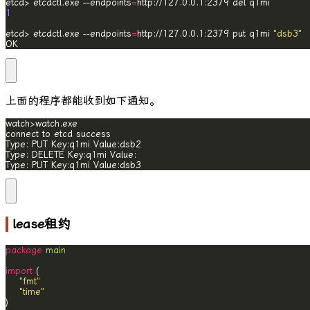
etcd> etcdctl.exe --endpoints
=
1
etcd> etcdctl.exe --endpoints
=
http://127.0.0.1:2379 put q1mi 
"dsb3"
OK
上面的程序都能收到如下通知。
Type: PUT Key:q1mi Value:dsb3
lease租约
package
main
import
"fmt"
"time"