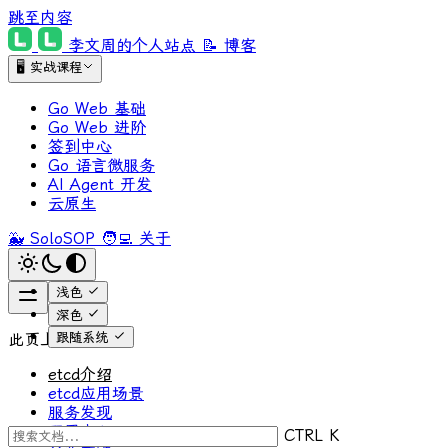
跳至内容
李文周的个人站点
📝 博客
🖥 实战课程
Go Web 基础
Go Web 进阶
签到中心
Go 语言微服务
AI Agent 开发
云原生
🐳 SoloSOP
🧑‍💻 关于
浅色
深色
跟随系统
此页上
etcd介绍
etcd应用场景
服务发现
配置中心
CTRL K