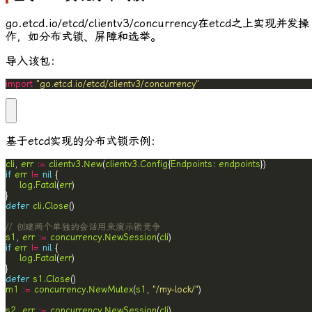
go.etcd.io/etcd/clientv3/concurrency
在etcd之上实现并发操
作，如分布式锁、屏障和选举。
导入该包：
import
"go.etcd.io/etcd/clientv3/concurrency"
基于etcd实现的分布式锁示例：
cli
, 
err
:=
clientv3
.
New
(
clientv3
.
Config
{
Endpoints
: 
endpoints
if
err
!=
nil
log
.
Fatal
(
err
defer
cli
.
Close
// 创建两个单独的会话用来演示锁竞争
s1
, 
err
:=
concurrency
.
NewSession
(
cli
if
err
!=
nil
log
.
Fatal
(
err
defer
s1
.
Close
m1
:=
concurrency
.
NewMutex
(
s1
, 
"/my-lock/"
s2
, 
err
:=
concurrency
.
NewSession
(
cli