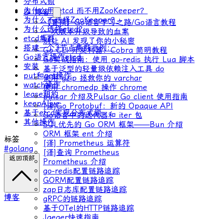
分布式锁
为什么用 etcd 而不用ZooKeeper？
📝 博客
为什么不选择ZooKeeper？
【置顶】Go语言学习之路/Go语言教程
为什么选择etcd？
一次版本升级导致的血案
etcd集群
别让 AI 发现了你的小秘密
搭建一个3节点集群示例：
Go CLI 开发利器：Cobra 简明教程
Go语言操作etcd
Go实战指南：使用 go-redis 执行 Lua 脚本
安装
基于泛型的轻量级依赖注入工具 do
put和get操作
使用 gzip 拯救你的 varchar
watch操作
使用 chromedp 操作 chrome
lease租约
pulsar 介绍及Pulsar Go client 使用指南
keepAlive
[译]Go Protobuf：新的 Opaque API
基于etcd实现分布式锁
Go语言中的迭代器和 iter 包
其他操作
SQL优先的 Go ORM 框架——Bun 介绍
ORM 框架 ent 介绍
标签
[译] Prometheus 运算符
#golang
[译]查询 Prometheus
返回顶部
Prometheus 介绍
go-redis配置链路追踪
GORM配置链路追踪
zap日志库配置链路追踪
博客
gRPC的链路追踪
基于OTel的HTTP链路追踪
Jaeger快速指南