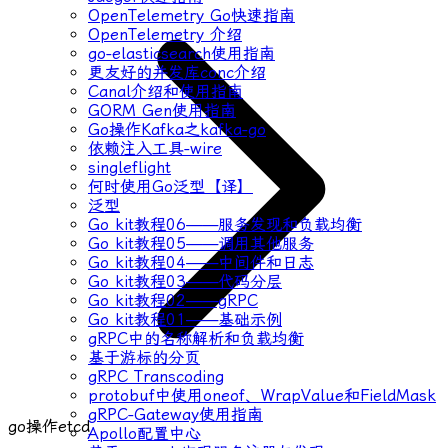
OpenTelemetry Go快速指南
OpenTelemetry 介绍
go-elasticsearch使用指南
更友好的并发库conc介绍
Canal介绍和使用指南
GORM Gen使用指南
Go操作Kafka之kafka-go
依赖注入工具-wire
singleflight
何时使用Go泛型【译】
泛型
Go kit教程06——服务发现和负载均衡
Go kit教程05——调用其他服务
Go kit教程04——中间件和日志
Go kit教程03——代码分层
Go kit教程02——gRPC
Go kit教程01——基础示例
gRPC中的名称解析和负载均衡
基于游标的分页
gRPC Transcoding
protobuf中使用oneof、WrapValue和FieldMask
gRPC-Gateway使用指南
go操作etcd
Apollo配置中心