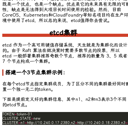
既是一个优点，也是一个缺点。优点是它的未来具有无限的可
性，缺点是无法得到大项目长时间使用的检验。然而，目前
CoreOS
、
Kubernetes
和
CloudFoundry
等知名项目均在生产
境中使用了
etcd
，所以总的来说，etcd值得你去尝试。
etcd集群
etcd 作为一个高可用键值存储系统，天生就是为集群化而设计
的。由于 Raft 算法在做决策时需要多数节点的投票，所以
etcd 一般部署集群推荐奇数个节点，推荐的数量为 3、5 或者
7 个节点构成一个集群。
搭建一个3节点集群示例：
在每个etcd节点指定集群成员，为了区分不同的集群最好同时
置一个独一无二的token。
下面是提前定义好的集群信息，其中
n1
、
n2
和
n3
表示3个不同
的etcd节点。
TOKEN
=
CLUSTER_STATE
=
CLUSTER
=
n1
=
http://10.240.0.17:2380,n2
=
http://10.240.0.18:2380,n3
=