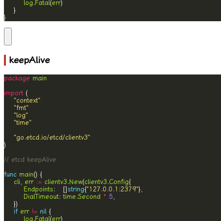
log
.
Fatal
(
err
}
keepAlive
package
main
import
"context"
"fmt"
"log"
"time"
"go.etcd.io/etcd/clientv3"
// etcd keepAlive
func
main
cli
, 
err
:=
clientv3
.
New
(
clientv3
.
Config
Endpoints
:   []
string
{
"127.0.0.1:2379"
DialTimeout
: 
time
.
Second
*
5
if
err
!=
nil
log
.
Fatal
(
err