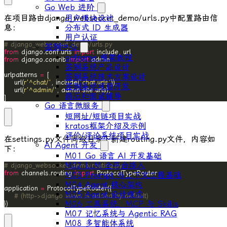
Go Web 进阶
在项目路由
django_websocket_demo/urls.py
中配置路由信
用户模块设计
息：
分布式 ID ⽣成器
⽤户认证
# django_websocket_demo/urls.py
签到中心
from
 django.conf.urls 
import
goframe 框架教程
from
 django.contrib 
import
签到系统产品设计
urlpatterns 
=
签到系统技术方案设计
    url(
r
'^chat/'
, include(
'chat.urls'
签到系统项目开发
    url(
r
'^admin/'
, admin
.
site
.
简历和面试辅导
]
Go 语言微服务
短网址/短链项目实战
kratos框架介绍及示例
评价/评论系统项目实战
在
settings.py
文件同级目录下新建
routing.py
文件，内容如
AI Agent 开发
下：
M01 Go 语言 AI 开发基础
M02 LLM 全平台接入
# django_websocket_demo/routing.py
from
 channels.routing 
import
M03 Prompt 与上下文工程基础
M04 Agent 核心架构
application 
=
M05 Agent 设计模式
# (http->django views is added by default)
M06 工具系统、MCP 与 Skills
})
M07 记忆系统与 Agentic RAG
M08 多智能体系统