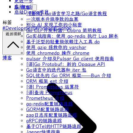
更进一步
启动redis
📝 博客
启动Django项目
【置顶】Go语言学习之路/Go语言教程
一次版本升级导致的血案
标签
别让 AI 发现了你的小秘密
#Development
#Python
#Django
Go CLI 开发利器：Cobra 简明教程
返回顶部
Go实战指南：使用 go-redis 执行 Lua 脚本
基于泛型的轻量级依赖注入工具 do
使用 gzip 拯救你的 varchar
使用 chromedp 操作 chrome
博客
pulsar 介绍及Pulsar Go client 使用指南
[译]Go Protobuf：新的 Opaque API
Go语言中的迭代器和 iter 包
SQL优先的 Go ORM 框架——Bun 介绍
ORM 框架 ent 介绍
[译] Prometheus 运算符
[译]查询 Prometheus
Prometheus 介绍
go-redis配置链路追踪
GORM配置链路追踪
zap日志库配置链路追踪
gRPC的链路追踪
基于OTel的HTTP链路追踪
Jaeger快速指南