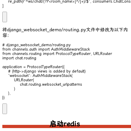
    re_path(r'^ws/chat/(?P<room_name>[^/]+)/$', consumers.ChatConsu
]
将
django_websocket_demo/routing.py
文件中修改为以下内
容：
# django_websocket_demo/routing.py

from channels.auth import AuthMiddlewareStack

from channels.routing import ProtocolTypeRouter, URLRouter

import chat.routing

application = ProtocolTypeRouter({

    # (http->django views is added by default)

    'websocket': AuthMiddlewareStack(

        URLRouter(

            chat.routing.websocket_urlpatterns

        )

    ),

})
启动redis