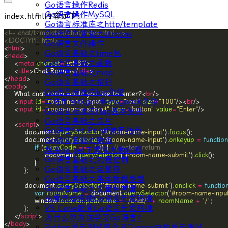
Go语言操作Redis
Go语言操作MySQL
index.html
内容如下：
Go语言标准库之http/template
<!-- chat/templates/chat/index.html -->
Go语言内置包之strconv
<!DOCTYPE html>
Go语言文件操作
<
html
Go语言基础之time包
<
head
Go语言基础之函数
    <
meta
charset
=
"utf-8"
    <
title
>Chat Rooms</
title
Go语言基础之map
</
head
Go语言基础之指针
<
body
Go语言标准库log介绍
    What chat room would you like to enter?<
br
二进制协议gob和msgpack介绍
    <
input
id
=
"room-name-input"
type
=
"text"
size
=
"100"
/><
br
    <
input
id
=
"room-name-submit"
type
=
"button"
value
=
"Enter"
Go语言标准库flag基本使用
Go语言基础之切片
    <
script
Go语言fmt.Printf使用指南
        document.
querySelector
(
'#room-name-input'
).
focus
Go语言基础之数组
        document.
querySelector
(
'#room-name-input'
).
onkeyup
=
function
if
 (
e
.
keyCode
===
13
) {  
解决go get下载包失败问题
                document.
querySelector
(
'#room-name-submit'
).
click
Go语言基础之流程控制
Go语言基础之运算符
Go语言基础之基本数据类型
        document.
querySelector
(
'#room-name-submit'
).
onclick
=
functio
Go语言基础之变量和常量
var
roomName
=
 document.
querySelector
(
'#room-name-inpu
从零开始搭建Go语言开发环境
            window.
location
.
pathname
=
'/chat/'
+
roomName
+
'/'
VS Code配置Go语言开发环境
    </
script
为什么你应该学习Go语言？
</
body
Python单元测试简介及Django中的单元测试