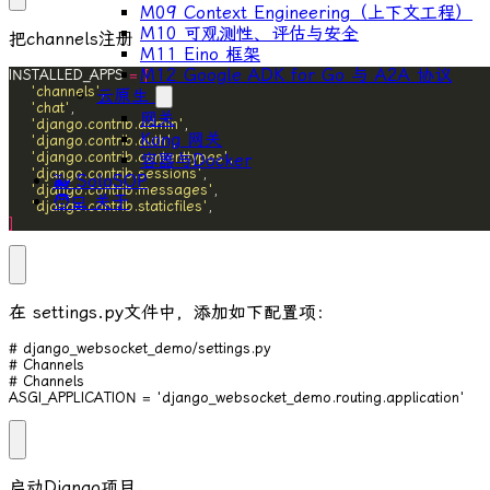
M09 Context Engineering（上下文工程）
M10 可观测性、评估与安全
把
channels
注册
M11 Eino 框架
M12 Google ADK for Go 与 A2A 协议
INSTALLED_APPS 
=
[
'channels'
云原生
'chat'
网关
'django.contrib.admin'
Kong 网关
'django.contrib.auth'
'django.contrib.contenttypes'
容器与Docker
'django.contrib.sessions'
🐳 SoloSOP
'django.contrib.messages'
🧑‍💻 关于
'django.contrib.staticfiles'
]
在
settings.py
文件中，添加如下配置项：
# django_websocket_demo/settings.py

# Channels

# Channels

ASGI_APPLICATION = 'django_websocket_demo.routing.application'
启动Django项目。