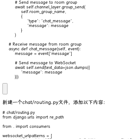
        # Send message to room group

        await self.channel_layer.group_send(

            self.room_group_name,

            {

                'type': 'chat_message',

                'message': message

            }

        )

    # Receive message from room group

    async def chat_message(self, event):

        message = event['message']

        # Send message to WebSocket

        await self.send(text_data=json.dumps({

            'message': message

        }))
新建一个
chat/routing.py
文件，添加以下内容：
# chat/routing.py

from django.urls import re_path

from . import consumers

websocket_urlpatterns = [
