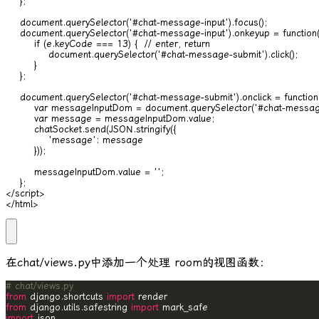
    };

    document.querySelector('#chat-message-input').focus();

    document.querySelector('#chat-message-input').onkeyup = function(e
        if (e.keyCode === 13) {  // enter, return

            document.querySelector('#chat-message-submit').click();

        }

    };

    document.querySelector('#chat-message-submit').onclick = function(e
        var messageInputDom = document.querySelector('#chat-message-
        var message = messageInputDom.value;

        chatSocket.send(JSON.stringify({

            'message': message

        }));

        messageInputDom.value = '';

    };

</script>

</html>
在
chat/views.py
中添加一个处理 room的视图函数：
# chat/views.py
from
 django.shortcuts 
import
from
 django.utils.safestring 
import
import