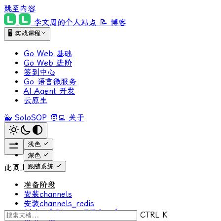
跳至内容
李文周的个人站点
📝 博客
🖥 实战课程
Go Web 基础
Go Web 进阶
签到中心
Go 语言微服务
AI Agent 开发
云原生
🐳 SoloSOP
🧑‍💻 关于
浅色
深色
跟随系统
此页上
准备阶段
安装channels
安装channels_redis
创建一个Django项目和一个app
CTRL K