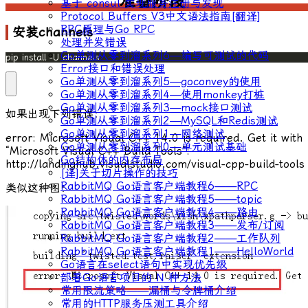
准备阶段
基于 consul 实现服务注册与发现
Protocol Buffers V3中文语法指南[翻译]
RPC原理与Go RPC
安装channels
处理并发错误
Go单测从零到溜系列6—编写可测试的代码
pip install -U channels
Error接口和错误处理
Go单测从零到溜系列5—goconvey的使用
Go单测从零到溜系列4—使用monkey打桩
Go单测从零到溜系列3—mock接口测试
如果出现下列错误：
Go单测从零到溜系列2—MySQL和Redis测试
Go单测从零到溜系列1—网络测试
error: Microsoft Visual C++ 14.0 is required. Get it with
Go单测从零到溜系列0—单元测试基础
“Microsoft Visual C++ Build Tools”:
Go结构体的内存布局
http://landinghub.visualstudio.com/visual-cpp-build-tools
[译]关于切片操作的技巧
RabbitMQ Go语言客户端教程6——RPC
类似这种图：
RabbitMQ Go语言客户端教程5——topic
RabbitMQ Go语言客户端教程4——路由
RabbitMQ Go语言客户端教程3——发布/订阅
RabbitMQ Go语言客户端教程2——工作队列
RabbitMQ Go语言客户端教程1——HelloWorld
Go语言在select语句中实现优先级
部署Go语言项目的 N 种方法
常用限流策略——漏桶与令牌桶介绍
常用的HTTP服务压测工具介绍