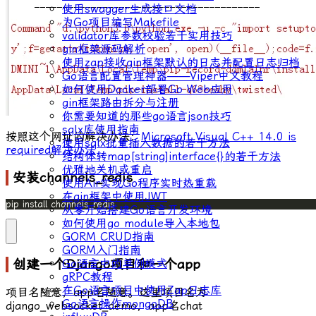
使用swagger生成接口文档
为Go项目编写Makefile
validator库参数校验若干实用技巧
gin框架源码解析
使用zap接收gin框架默认的日志并配置日志归档
Go语言配置管理神器——Viper中文教程
如何使用Docker部署Go Web应用
gin框架路由拆分与注册
你需要知道的那些go语言json技巧
sqlx库使用指南
按照这个网址的解决办法：
Microsoft Visual C++ 14.0 is
使用sqlx批量插入数据的若干方法
required解决办法
结构体转map[string]interface{}的若干方法
优雅地关机或重启
安装channels_redis
使用Air实现Go程序实时热重载
在gin框架中使用JWT
pip install channels_redis
从零开始搭建Go语言开发环境
如何使用go module导入本地包
GORM CRUD指南
GORM入门指南
Go语言中的单例模式
创建一个Django项目和一个app
gRPC教程
在Go语言项目中使用Zap日志库
项目名随意，app名随意。这里项目名为
Go语言操作mongoDB
django_websocket_demo
，app名
chat