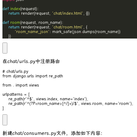
def
index
return
 render(request, 
'chat/index.html'
def
room
return
 render(request, 
'chat/room.html'
'room_name_json'
: mark_safe(json
.
    })
在
chat/urls.py
中注册路由
# chat/urls.py

from django.urls import re_path

from . import views

urlpatterns = [

    re_path(r'^$', views.index, name='index'),

    re_path(r'^(?P<room_name>[^/]+)/$', views.room, name='room'),

]
新建
chat/consumers.py
文件，添加如下内容：