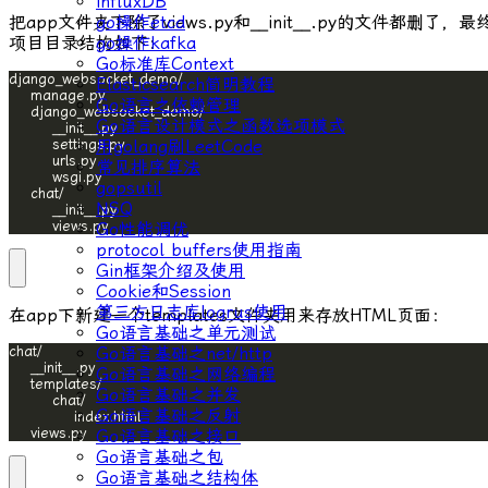
influxDB
go操作etcd
把app文件夹下除了
views.py
和
__init__.py
的文件都删了，最
go操作kafka
项目目录结构如下：
Go标准库Context
Elasticsearch简明教程
Go语言之依赖管理
Go语言设计模式之函数选项模式
用golang刷LeetCode
常见排序算法
gopsutil
NSQ
        views.py
Go性能调优
protocol buffers使用指南
Gin框架介绍及使用
Cookie和Session
第三方日志库logrus使用
在app下新建一个templates文件夹用来存放HTML页面：
Go语言基础之单元测试
Go语言基础之net/http
Go语言基础之网络编程
Go语言基础之并发
Go语言基础之反射
    views.py
Go语言基础之接口
Go语言基础之包
Go语言基础之结构体