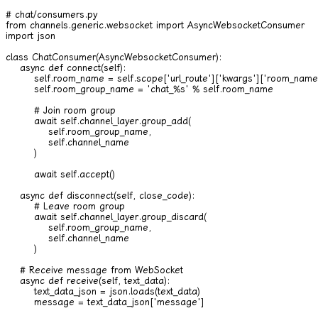
# chat/consumers.py

from channels.generic.websocket import AsyncWebsocketConsumer

import json

class ChatConsumer(AsyncWebsocketConsumer):

    async def connect(self):

        self.room_name = self.scope['url_route']['kwargs']['room_name'
        self.room_group_name = 'chat_%s' % self.room_name

        # Join room group

        await self.channel_layer.group_add(

            self.room_group_name,

            self.channel_name

        )

        await self.accept()

    async def disconnect(self, close_code):

        # Leave room group

        await self.channel_layer.group_discard(

            self.room_group_name,

            self.channel_name

        )

    # Receive message from WebSocket

    async def receive(self, text_data):

        text_data_json = json.loads(text_data)

        message = text_data_json['message']
