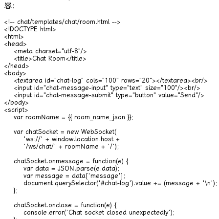
容：
<!-- chat/templates/chat/room.html -->

<!DOCTYPE html>

<html>

<head>

    <meta charset="utf-8"/>

    <title>Chat Room</title>

</head>

<body>

    <textarea id="chat-log" cols="100" rows="20"></textarea><br/>

    <input id="chat-message-input" type="text" size="100"/><br/>

    <input id="chat-message-submit" type="button" value="Send"/>

</body>

<script>

    var roomName = {{ room_name_json }};

    var chatSocket = new WebSocket(

        'ws://' + window.location.host +

        '/ws/chat/' + roomName + '/');

    chatSocket.onmessage = function(e) {

        var data = JSON.parse(e.data);

        var message = data['message'];

        document.querySelector('#chat-log').value += (message + '\n');

    };

    chatSocket.onclose = function(e) {

        console.error('Chat socket closed unexpectedly');
