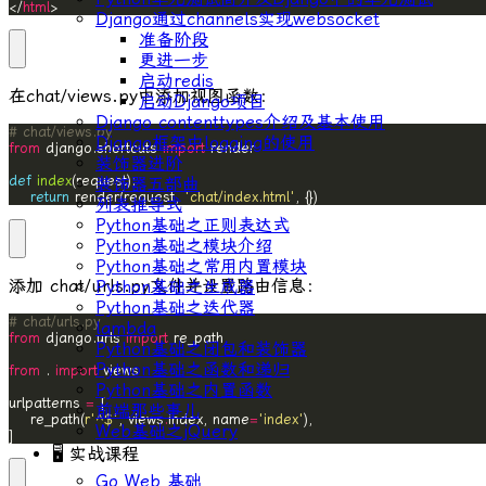
</
html
>
Django通过channels实现websocket
准备阶段
更进一步
启动redis
在
chat/views.py
中添加视图函数：
启动Django项目
Django contenttypes介绍及基本使用
# chat/views.py
Django框架中logging的使用
from
 django.shortcuts 
import
装饰器进阶
def
index
装饰器五部曲
return
 render(request, 
'chat/index.html'
, {})
列表推导式
Python基础之正则表达式
Python基础之模块介绍
Python基础之常用内置模块
添加
chat/urls.py
文件并设置路由信息：
Python基础之生成器
Python基础之迭代器
# chat/urls.py
lambda
from
 django.urls 
import
Python基础之闭包和装饰器
Python基础之函数和递归
from
 . 
import
Python基础之内置函数
urlpatterns 
=
前端那些事儿
    re_path(
r
'^$'
, views
.
index, name
=
'index'
Web基础之jQuery
]
🖥 实战课程
Go Web 基础