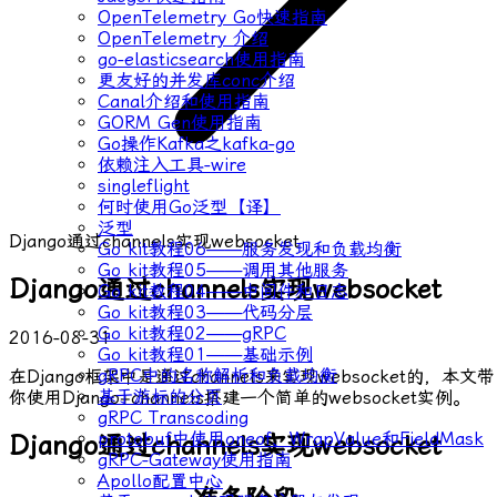
OpenTelemetry Go快速指南
OpenTelemetry 介绍
go-elasticsearch使用指南
更友好的并发库conc介绍
Canal介绍和使用指南
GORM Gen使用指南
Go操作Kafka之kafka-go
依赖注入工具-wire
singleflight
何时使用Go泛型【译】
泛型
Django通过channels实现websocket
Go kit教程06——服务发现和负载均衡
Go kit教程05——调用其他服务
Django通过channels实现websocket
Go kit教程04——中间件和日志
Go kit教程03——代码分层
Go kit教程02——gRPC
2016-08-31
Go kit教程01——基础示例
gRPC中的名称解析和负载均衡
在Django框架中是通过
channels
来实现websocket的，本文带
基于游标的分页
你使用
Django+channels
搭建一个简单的websocket实例。
gRPC Transcoding
protobuf中使用oneof、WrapValue和FieldMask
Django通过channels实现websocket
gRPC-Gateway使用指南
Apollo配置中心