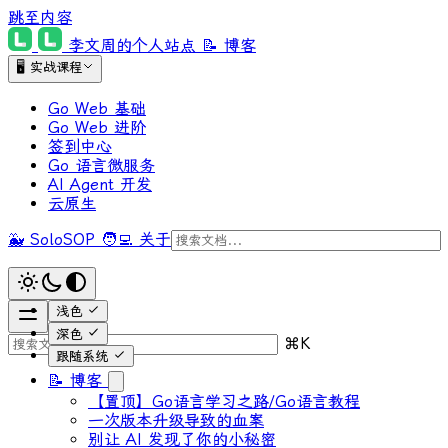
跳至内容
李文周的个人站点
📝 博客
🖥 实战课程
Go Web 基础
Go Web 进阶
签到中心
Go 语言微服务
AI Agent 开发
云原生
🐳 SoloSOP
🧑‍💻 关于
浅色
深色
⌘
K
跟随系统
📝 博客
【置顶】Go语言学习之路/Go语言教程
一次版本升级导致的血案
别让 AI 发现了你的小秘密