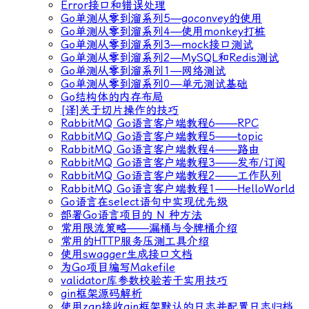
Error接口和错误处理
Go单测从零到溜系列5—goconvey的使用
Go单测从零到溜系列4—使用monkey打桩
Go单测从零到溜系列3—mock接口测试
Go单测从零到溜系列2—MySQL和Redis测试
Go单测从零到溜系列1—网络测试
Go单测从零到溜系列0—单元测试基础
Go结构体的内存布局
[译]关于切片操作的技巧
RabbitMQ Go语言客户端教程6——RPC
RabbitMQ Go语言客户端教程5——topic
RabbitMQ Go语言客户端教程4——路由
RabbitMQ Go语言客户端教程3——发布/订阅
RabbitMQ Go语言客户端教程2——工作队列
RabbitMQ Go语言客户端教程1——HelloWorld
Go语言在select语句中实现优先级
部署Go语言项目的 N 种方法
常用限流策略——漏桶与令牌桶介绍
常用的HTTP服务压测工具介绍
使用swagger生成接口文档
为Go项目编写Makefile
validator库参数校验若干实用技巧
gin框架源码解析
使用zap接收gin框架默认的日志并配置日志归档