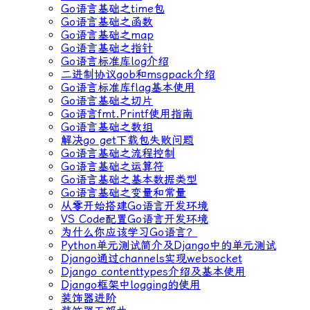
Go语言基础之time包
Go语言基础之函数
Go语言基础之map
Go语言基础之指针
Go语言标准库log介绍
二进制协议gob和msgpack介绍
Go语言标准库flag基本使用
Go语言基础之切片
Go语言fmt.Printf使用指南
Go语言基础之数组
解决go get下载包失败问题
Go语言基础之流程控制
Go语言基础之运算符
Go语言基础之基本数据类型
Go语言基础之变量和常量
从零开始搭建Go语言开发环境
VS Code配置Go语言开发环境
为什么你应该学习Go语言？
Python单元测试简介及Django中的单元测试
Django通过channels实现websocket
Django contenttypes介绍及基本使用
Django框架中logging的使用
装饰器进阶