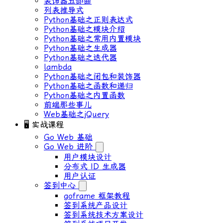
装饰器五部曲
列表推导式
Python基础之正则表达式
Python基础之模块介绍
Python基础之常用内置模块
Python基础之生成器
Python基础之迭代器
lambda
Python基础之闭包和装饰器
Python基础之函数和递归
Python基础之内置函数
前端那些事儿
Web基础之jQuery
🖥 实战课程
Go Web 基础
Go Web 进阶
用户模块设计
分布式 ID ⽣成器
⽤户认证
签到中心
goframe 框架教程
签到系统产品设计
签到系统技术方案设计