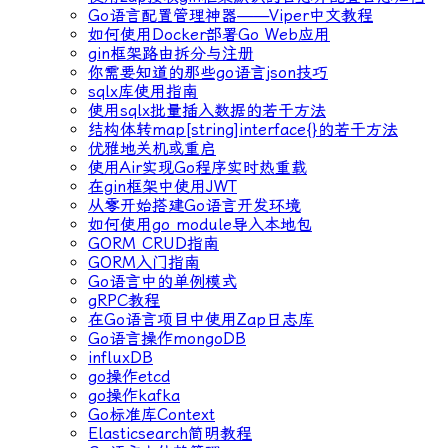
Go语言配置管理神器——Viper中文教程
如何使用Docker部署Go Web应用
gin框架路由拆分与注册
你需要知道的那些go语言json技巧
sqlx库使用指南
使用sqlx批量插入数据的若干方法
结构体转map[string]interface{}的若干方法
优雅地关机或重启
使用Air实现Go程序实时热重载
在gin框架中使用JWT
从零开始搭建Go语言开发环境
如何使用go module导入本地包
GORM CRUD指南
GORM入门指南
Go语言中的单例模式
gRPC教程
在Go语言项目中使用Zap日志库
Go语言操作mongoDB
influxDB
go操作etcd
go操作kafka
Go标准库Context
Elasticsearch简明教程