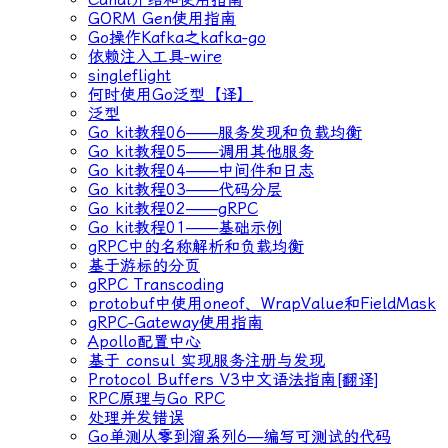
GORM Gen使用指南
Go操作Kafka之kafka-go
依赖注入工具-wire
singleflight
何时使用Go泛型【译】
泛型
Go kit教程06——服务发现和负载均衡
Go kit教程05——调用其他服务
Go kit教程04——中间件和日志
Go kit教程03——代码分层
Go kit教程02——gRPC
Go kit教程01——基础示例
gRPC中的名称解析和负载均衡
基于游标的分页
gRPC Transcoding
protobuf中使用oneof、WrapValue和FieldMask
gRPC-Gateway使用指南
Apollo配置中心
基于 consul 实现服务注册与发现
Protocol Buffers V3中文语法指南[翻译]
RPC原理与Go RPC
处理并发错误
Go单测从零到溜系列6—编写可测试的代码