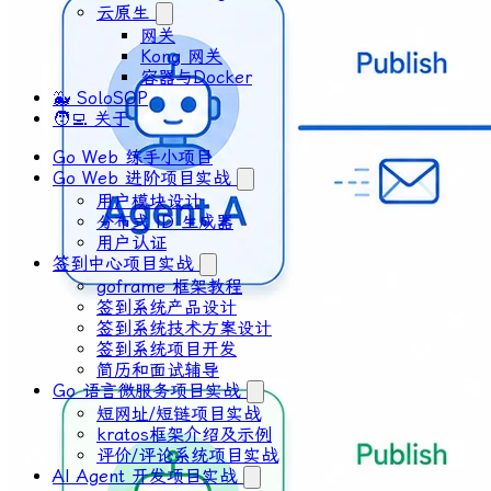
云原生
网关
Kong 网关
容器与Docker
🐳 SoloSOP
🧑‍💻 关于
Go Web 练手小项目
Go Web 进阶项目实战
用户模块设计
分布式 ID ⽣成器
⽤户认证
签到中心项目实战
goframe 框架教程
签到系统产品设计
签到系统技术方案设计
签到系统项目开发
简历和面试辅导
Go 语言微服务项目实战
短网址/短链项目实战
kratos框架介绍及示例
评价/评论系统项目实战
AI Agent 开发项目实战