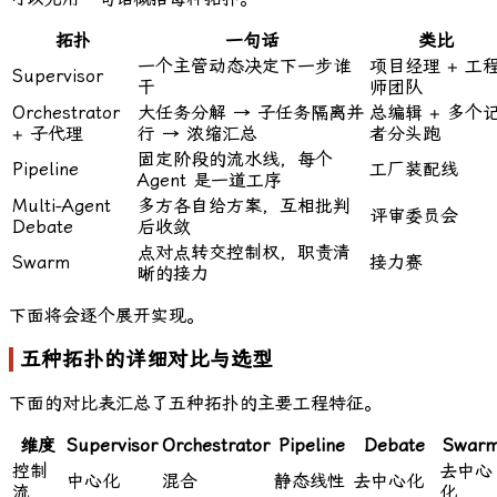
拓扑
一句话
类比
一个主管动态决定下一步谁
项目经理 + 工
Supervisor
干
师团队
Orchestrator
大任务分解 → 子任务隔离并
总编辑 + 多个
+ 子代理
行 → 浓缩汇总
者分头跑
固定阶段的流水线，每个
Pipeline
工厂装配线
Agent 是一道工序
Multi-Agent
多方各自给方案，互相批判
评审委员会
Debate
后收敛
点对点转交控制权，职责清
Swarm
接力赛
晰的接力
下面将会逐个展开实现。
五种拓扑的详细对比与选型
下面的对比表汇总了五种拓扑的主要工程特征。
维度
Supervisor
Orchestrator
Pipeline
Debate
Swar
控制
去中心
中心化
混合
静态线性
去中心化
流
化