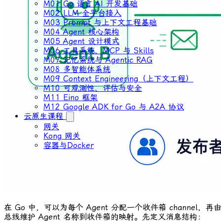
M01 Go 语言 AI 开发基础
M02 LLM 全平台接入
M03 Prompt 与上下文工程基础
M04 Agent 核心架构
M05 Agent 设计模式
M06 工具系统、MCP 与 Skills
M07 记忆系统与 Agentic RAG
M08 多智能体系统
M09 Context Engineering（上下文工程）
M10 可观测性、评估与安全
M11 Eino 框架
M12 Google ADK for Go 与 A2A 协议
云原生课程
网关
Kong 网关
容器与Docker
在 Go 中，可以为每个 Agent 分配一个收件箱 channel，再
总线维护 Agent 名称到收件箱的映射。先定义消息结构：