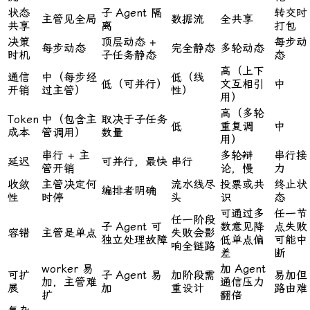
状态
子 Agent 隔
转交时
主管见全局
数据流
全共享
共享
离
打包
决策
顶层动态 +
每步动
每步动态
完全静态
多轮动态
时机
子任务静态
态
高（上下
通信
中（每步经
低（线
低（可并行）
文互相引
中
开销
过主管）
性）
用）
高（多轮
Token
中（包含主
取决于子任务
低
重复调
中
成本
管调用）
数量
用）
串行 + 主
多轮辩
串行接
延迟
可并行，最快
串行
管开销
论，慢
力
收敛
主管决定何
流水线尽
投票或共
终止状
编排者明确
性
时停
头
识
态
可通过多
任一节
任一阶段
子 Agent 可
数意见降
点失败
容错
主管是单点
失败会影
独立处理故障
低单点偏
可能中
响全链路
差
断
worker 易
加 Agent
可扩
子 Agent 易
加阶段需
易加但
加，主管难
通信压力
展
加
重设计
路由难
扩
翻倍