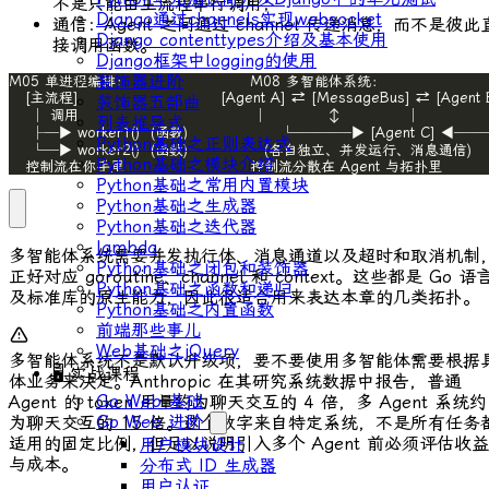
不是只能由主流程串行调用；
Django通过channels实现websocket
通信：Agent 之间通过 channel 传递消息，而不是彼此
Django contenttypes介绍及基本使用
接调用函数。
Django框架中logging的使用
装饰器进阶
装饰器五部曲
列表推导式
Python基础之正则表达式
Python基础之模块介绍
   控制流在你手里                       控制流分散在 Agent 与拓扑里
Python基础之常用内置模块
Python基础之生成器
Python基础之迭代器
lambda
多智能体系统需要并发执行体、消息通道以及超时和取消机制
Python基础之闭包和装饰器
正好对应 goroutine、channel 和
context
。这些都是 Go 语
Python基础之函数和递归
及标准库的原生能力，因此很适合用来表达本章的几类拓扑。
Python基础之内置函数
前端那些事儿
Web基础之jQuery
多智能体系统不是默认升级项，要不要使用多智能体需要根据
🖥 实战课程
体业务来决定。Anthropic 在其研究系统数据中报告，普通
Go Web 基础
Agent 的 token 用量约为聊天交互的 4 倍，多 Agent 系统约
Go Web 进阶
为聊天交互的 15 倍。这个数字来自特定系统，不是所有任务
适用的固定比例，但足以说明引入多个 Agent 前必须评估收益
用户模块设计
与成本。
分布式 ID ⽣成器
⽤户认证