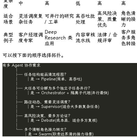
复杂
中
高
低
高
高
度
高风险决
角色清
适合
灵活调度复
可并行的研究
高吞吐批
策、质量
晰的接
场景
杂任务
/ 工单
处理
优先
力
Deep
客户服
典型
客户经理调
内容审核
法律 / 合
Research 类
务多角
例子
度专家
流水线
规评审
应用
色转接
可以按下面的顺序选择拓扑。
              │是 → Swarm(职责边界清的接力场景)