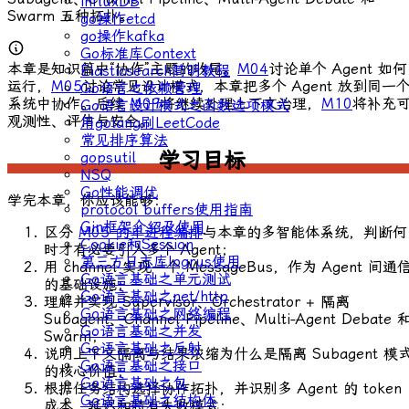
influxDB
Swarm 五种拓扑。
go操作etcd
go操作kafka
Go标准库Context
本章是知识篇中“协作”主题的收尾。
M04
讨论单个 Agent 如何
Elasticsearch简明教程
运行，
M05
讨论常见设计模式，本章把多个 Agent 放到同一
Go语言之依赖管理
系统中协作。后续
M09
将继续处理上下文治理，
M10
将补充
Go语言设计模式之函数选项模式
观测性、评估与安全。
用golang刷LeetCode
常见排序算法
学习目标
gopsutil
NSQ
Go性能调优
学完本章，你应该能够：
protocol buffers使用指南
Gin框架介绍及使用
区分
M05 的单进程编排
与本章的多智能体系统，判断何
Cookie和Session
时才有必要引入多个 Agent；
第三方日志库logrus使用
用 channel 实现一个
MessageBus
，作为 Agent 间通
Go语言基础之单元测试
的基础设施；
Go语言基础之net/http
理解并实现 Supervisor、Orchestrator + 隔离
Go语言基础之网络编程
Subagent、Channel Pipeline、Multi-Agent Debate 
Go语言基础之并发
Swarm；
Go语言基础之反射
说明上下文隔离与结果浓缩为什么是隔离 Subagent 模
Go语言基础之接口
的核心价值；
Go语言基础之包
根据任务结构选择协作拓扑，并识别多 Agent 的 token
Go语言基础之结构体
成本、延迟和特有失败模式；