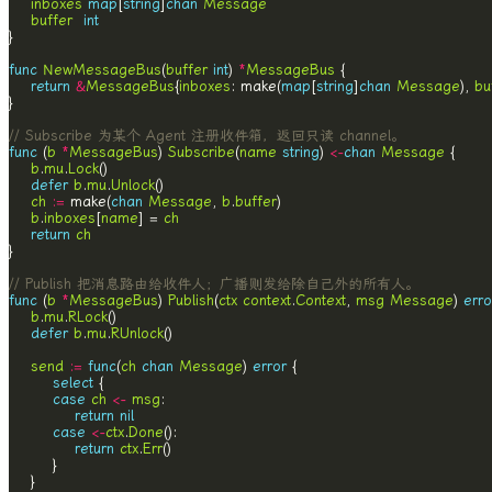
inboxes
map
[
string
]
chan
Message
buffer
int
func
NewMessageBus
(
buffer
int
) 
*
MessageBus
return
&
MessageBus
{
inboxes
: make(
map
[
string
]
chan
Message
), 
bu
// Subscribe 为某个 Agent 注册收件箱，返回只读 channel。
func
 (
b
*
MessageBus
) 
Subscribe
(
name
string
) 
<-
chan
Message
b
.
mu
.
Lock
defer
b
.
mu
.
Unlock
ch
:=
 make(
chan
Message
, 
b
.
buffer
b
.
inboxes
[
name
] = 
ch
return
ch
// Publish 把消息路由给收件人；广播则发给除自己外的所有人。
func
 (
b
*
MessageBus
) 
Publish
(
ctx
context
.
Context
, 
msg
Message
) 
erro
b
.
mu
.
RLock
defer
b
.
mu
.
RUnlock
send
:=
func
(
ch
chan
Message
) 
error
select
case
ch
<-
msg
return
nil
case
<-
ctx
.
Done
return
ctx
.
Err