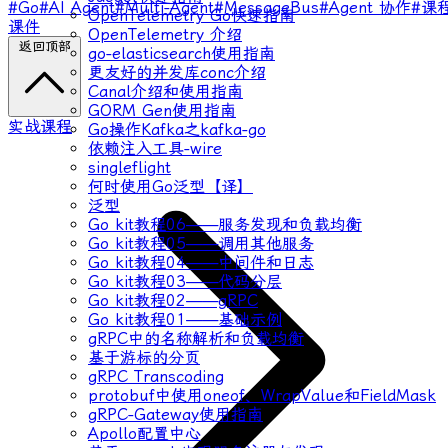
#Go
#AI Agent
#Multi-Agent
#MessageBus
#Agent 协作
#课
OpenTelemetry Go快速指南
课件
OpenTelemetry 介绍
返回顶部
go-elasticsearch使用指南
更友好的并发库conc介绍
Canal介绍和使用指南
GORM Gen使用指南
实战课程
Go操作Kafka之kafka-go
依赖注入工具-wire
singleflight
何时使用Go泛型【译】
泛型
Go kit教程06——服务发现和负载均衡
Go kit教程05——调用其他服务
Go kit教程04——中间件和日志
Go kit教程03——代码分层
Go kit教程02——gRPC
Go kit教程01——基础示例
gRPC中的名称解析和负载均衡
基于游标的分页
gRPC Transcoding
protobuf中使用oneof、WrapValue和FieldMask
gRPC-Gateway使用指南
Apollo配置中心