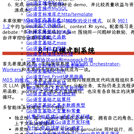
Go语言操作Redis
完成
debate
多智能体辩论 demo，并比较质量收益与资
Go语言操作MySQL
源成本。
Go语言标准库之http/template
Go语言内置包之strconv
本章依赖
M04 的
agent
包
、
M05 的设计模式
，以及
M01
Go语言文件操作
1.2
中的 goroutine、channel、
context
和
sync
。配套练习是
Go语言基础之time包
debate
：多个持不同立场的 Agent 围绕同一问题辩论数轮，
Go语言基础之函数
由评审综合出最终答案。
Go语言基础之map
Go语言基础之指针
8.1 从模式到系统
Go语言标准库log介绍
二进制协议gob和msgpack介绍
首先要厘清边界，否则很容易把
M05 的 Orchestrator-
Go语言标准库flag基本使用
Workers
和本章的多智能体系统混为一谈。
Go语言基础之切片
Go语言fmt.Printf使用指南
M05 的模式
，本质上是在一个进程内按照既定代码流程组织多
Go语言基础之数组
次 LLM 调用。编排者向 worker 分配任务，实际仍是主流程
解决go get下载包失败问题
用函数；worker 之间通常不直接通信，也没有各自独立的决
Go语言基础之流程控制
循环。
Go语言基础之运算符
Go语言基础之基本数据类型
多智能体系统增加了三个特征：
Go语言基础之变量和常量
从零开始搭建Go语言开发环境
独立性：每个 Agent 都是自主参与者，拥有自己的角色
VS Code配置Go语言开发环境
上下文和决策循环；
为什么你应该学习Go语言？
并发性：多个 Agent 可以通过 goroutine 同时运行，而
Python单元测试简介及Django中的单元测试