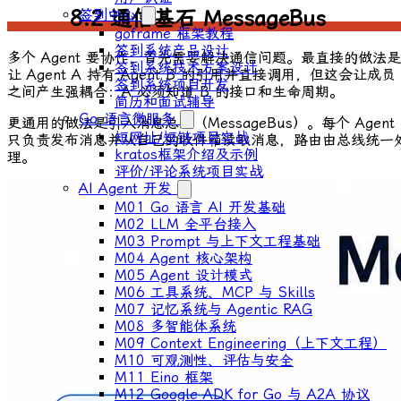
8.2 通信基石 MessageBus
签到中心
goframe 框架教程
签到系统产品设计
多个 Agent 要协作，首先需要解决通信问题。最直接的做法是
签到系统技术方案设计
让 Agent A 持有 Agent B 的引用并直接调用，但这会让成员
签到系统项目开发
之间产生强耦合：A 必须知道 B 的接口和生命周期。
简历和面试辅导
Go 语言微服务
更通用的做法是引入消息总线（MessageBus）。每个 Agent
短网址/短链项目实战
只负责发布消息并从自己的收件箱读取消息，路由由总线统一
kratos框架介绍及示例
理。
评价/评论系统项目实战
AI Agent 开发
M01 Go 语言 AI 开发基础
M02 LLM 全平台接入
M03 Prompt 与上下文工程基础
M04 Agent 核心架构
M05 Agent 设计模式
M06 工具系统、MCP 与 Skills
M07 记忆系统与 Agentic RAG
M08 多智能体系统
M09 Context Engineering（上下文工程）
M10 可观测性、评估与安全
M11 Eino 框架
M12 Google ADK for Go 与 A2A 协议