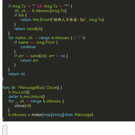
if
msg
.
To
!=
""
&&
msg
.
To
!=
"*"
ch
, 
ok
:=
b
.
inboxes
[
msg
.
To
if
 !
ok
return
fmt
.
Errorf
(
"收件人不存在: %s"
, 
msg
.
To
return
send
(
ch
for
name
, 
ch
:=
range
b
.
inboxes
 { 
// 广播
if
name
==
msg
.
From
continue
if
err
:=
send
(
ch
); 
err
!=
nil
return
err
return
nil
func
 (
b
*
MessageBus
) 
Close
b
.
mu
.
Lock
defer
b
.
mu
.
Unlock
for
_
, 
ch
:=
range
b
.
inboxes
		close(
ch
b
.
inboxes
 = make(
map
[
string
]
chan
Message
}