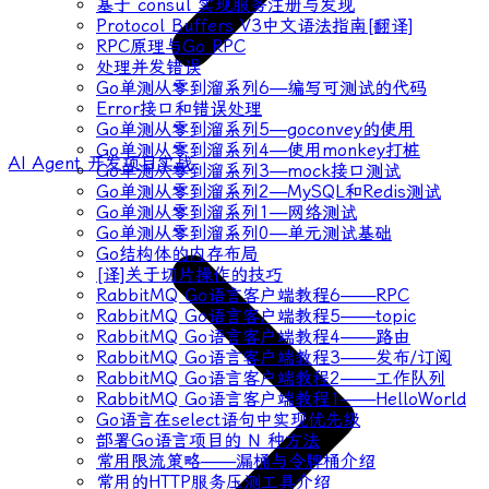
基于 consul 实现服务注册与发现
Protocol Buffers V3中文语法指南[翻译]
RPC原理与Go RPC
处理并发错误
Go单测从零到溜系列6—编写可测试的代码
Error接口和错误处理
Go单测从零到溜系列5—goconvey的使用
Go单测从零到溜系列4—使用monkey打桩
AI Agent 开发项目实战
Go单测从零到溜系列3—mock接口测试
Go单测从零到溜系列2—MySQL和Redis测试
Go单测从零到溜系列1—网络测试
Go单测从零到溜系列0—单元测试基础
Go结构体的内存布局
[译]关于切片操作的技巧
RabbitMQ Go语言客户端教程6——RPC
RabbitMQ Go语言客户端教程5——topic
RabbitMQ Go语言客户端教程4——路由
RabbitMQ Go语言客户端教程3——发布/订阅
RabbitMQ Go语言客户端教程2——工作队列
RabbitMQ Go语言客户端教程1——HelloWorld
Go语言在select语句中实现优先级
部署Go语言项目的 N 种方法
常用限流策略——漏桶与令牌桶介绍
常用的HTTP服务压测工具介绍