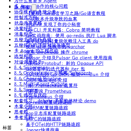
为什么需要多 Agent
多 Agent 协作的核心问题
📝 博客
协作模式的多维分类
【置顶】Go语言学习之路/Go语言教程
控制流方向
一次版本升级导致的血案
状态共享策略
别让 AI 发现了你的小秘密
决策时机
Go CLI 开发利器：Cobra 简明教程
消息形态
Go实战指南：使用 go-redis 执行 Lua 脚本
五种主流拓扑总览
基于泛型的轻量级依赖注入工具 do
五种拓扑的详细对比与选型
使用 gzip 拯救你的 varchar
多 Agent 的工程代价
使用 chromedp 操作 chrome
选型判据
pulsar 介绍及Pulsar Go client 使用指南
对话调用助手
[译]Go Protobuf：新的 Opaque API
8.4 Supervisor
Go语言中的迭代器和 iter 包
8.5 Orchestrator 与隔离 Subagent
SQL优先的 Go ORM 框架——Bun 介绍
8.6 Channel Pipeline
ORM 框架 ent 介绍
8.7 Multi-Agent Debate
[译] Prometheus 运算符
8.8 Swarm
[译]查询 Prometheus
8.9 选型与代价
Prometheus 介绍
配套练习：debate 多智能体辩论 demo
go-redis配置链路追踪
本章小结
GORM配置链路追踪
思考题
zap日志库配置链路追踪
参考资料
gRPC的链路追踪
基于OTel的HTTP链路追踪
标签
Jaeger快速指南