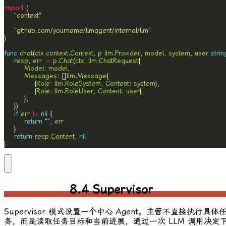
import
"context"
"github.com/yourname/llmagent/internal/llm"
func
chat
(
ctx
context
.
Context
, 
p
llm
.
Provider
, 
model
, 
system
, 
user
strin
resp
, 
err
:=
p
.
Chat
(
ctx
, 
llm
.
ChatRequest
Model
: 
model
Messages
: []
llm
.
Message
			{
Role
: 
llm
.
RoleSystem
, 
Content
: 
system
			{
Role
: 
llm
.
RoleUser
, 
Content
: 
user
if
err
!=
nil
return
""
, 
err
return
resp
.
Content
, 
nil
}
8.4 Supervisor
Supervisor 模式设置一个中心 Agent。主管不直接执行具体
务，而是读取任务目标和当前进展，通过一次 LLM 调用决定