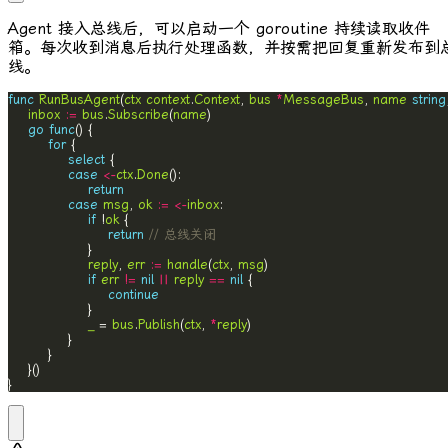
Agent 接入总线后，可以启动一个 goroutine 持续读取收件
箱。每次收到消息后执行处理函数，并按需把回复重新发布到
线。
func
RunBusAgent
(
ctx
context
.
Context
, 
bus
*
MessageBus
, 
name
string
inbox
:=
bus
.
Subscribe
(
name
go
func
for
select
case
<-
ctx
.
Done
return
case
msg
, 
ok
:=
<-
inbox
if
 !
ok
return
// 总线关闭
reply
, 
err
:=
handle
(
ctx
, 
msg
if
err
!=
nil
||
reply
==
nil
continue
_
 = 
bus
.
Publish
(
ctx
, 
*
reply
}