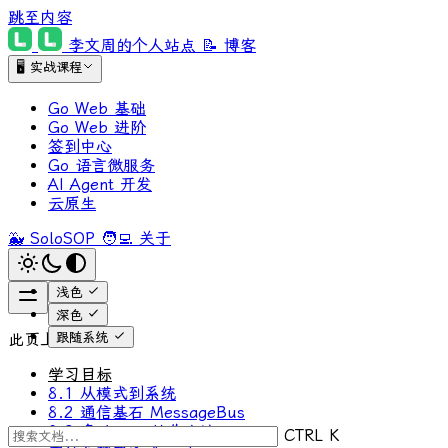
跳至内容
李文周的个人站点
📝 博客
🖥 实战课程
Go Web 基础
Go Web 进阶
签到中心
Go 语言微服务
AI Agent 开发
云原生
🐳 SoloSOP
🧑‍💻 关于
浅色
深色
跟随系统
此页上
学习目标
8.1 从模式到系统
8.2 通信基石 MessageBus
8.3 多 Agent 协作方法
CTRL K