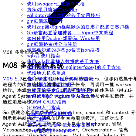
使用swagger生成接口文档
为Go项目编写Makefile
validator库参数校验若干实用技巧
gin框架源码解析
使用zap接收gin框架默认的日志并配置日志归档
Go语言配置管理神器——Viper中文教程
如何使用Docker部署Go Web应用
gin框架路由拆分与注册
你需要知道的那些go语言json技巧
M08 多智能体系统
sqlx库使用指南
使用sqlx批量插入数据的若干方法
M08 多智能体系统
结构体转map[string]interface{}的若干方法
优雅地关机或重启
M05 5.7
已经介绍过 Orchestrator-Workers，但那仍然属于
使用Air实现Go程序实时热重载
进程内的函数编排：编排者生成子任务，再调用一批 worker
在gin框架中使用JWT
执行。本章继续向前一步，讨论完整的多智能体系统（Multi-
从零开始搭建Go语言开发环境
Agent System）：多个 Agent 作为独立参与者并发运行，并
如何使用go module导入本地包
通过消息协作。
GORM CRUD指南
GORM入门指南
Go 很适合实现这类系统。goroutine、channel 和
context
分
Go语言中的单例模式
别承担并发执行、消息传递和生命周期管理，正好对应多
gRPC教程
Agent 系统的三项工程基础。本章会先用 channel 实现
在Go语言项目中使用Zap日志库
MessageBus
，再展开 Supervisor、Orchestrator + 隔离
Go语言操作mongoDB
Subagent、Channel Pipeline、Multi-Agent Debate 和