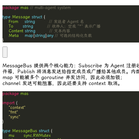
package
mas
// multi-agent system
type
Message
struct
From
string
// 发送者 Agent 名
To
string
// 收件人；空或 "*" 表示广播
Content
string
// 文本内容
Meta
map
[
string
]
any
// 可选的结构化负载
}
MessageBus
提供两个核心能力：
Subscribe
为 Agent 注册
件箱，
Publish
将消息发送给指定成员或广播给其他成员。内
map 可能被多个 goroutine 并发访问，因此必须加锁；
channel 发送可能阻塞，因此还要支持
context
取消。
package
mas
import
"context"
"fmt"
"sync"
type
MessageBus
struct
mu
sync
.
RWMutex