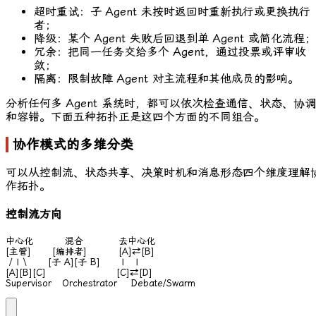
超时重试：子 Agent 未按时返回时重新执行或更换执行
者；
降级：某个 Agent 失败后回退到单 Agent 或简化流程；
冗余：把同一任务交给多个 Agent，通过投票或评审收
敛；
隔离：限制故障 Agent 对主流程和其他成员的影响。
分析任何多 Agent 系统时，都可以依次检查通信、状态、协调
和容错。下面五种拓扑正是这四个方面的不同组合。
协作模式的多维分类
可以从控制流、状态共享、决策时机和消息形态四个维度理解
作拓扑。
控制流方向
中心化         混合          去中心化

[主管]      [编排者]         [A]⇄[B]

 / | \      [子 A][子 B]      |   |

[A][B][C]                    [C]⇄[D]

Supervisor   Orchestrator    Debate/Swarm