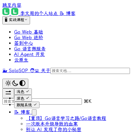
跳至内容
李文周的个人站点
📝 博客
🖥 实战课程
Go Web 基础
Go Web 进阶
签到中心
Go 语言微服务
AI Agent 开发
云原生
🐳 SoloSOP
🧑‍💻 关于
浅色
深色
⌘
K
跟随系统
📝 博客
【置顶】Go语言学习之路/Go语言教程
一次版本升级导致的血案
别让 AI 发现了你的小秘密