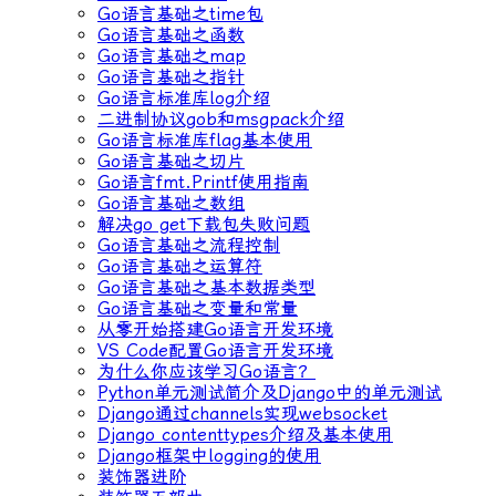
Go语言基础之time包
Go语言基础之函数
Go语言基础之map
Go语言基础之指针
Go语言标准库log介绍
二进制协议gob和msgpack介绍
Go语言标准库flag基本使用
Go语言基础之切片
Go语言fmt.Printf使用指南
Go语言基础之数组
解决go get下载包失败问题
Go语言基础之流程控制
Go语言基础之运算符
Go语言基础之基本数据类型
Go语言基础之变量和常量
从零开始搭建Go语言开发环境
VS Code配置Go语言开发环境
为什么你应该学习Go语言？
Python单元测试简介及Django中的单元测试
Django通过channels实现websocket
Django contenttypes介绍及基本使用
Django框架中logging的使用
装饰器进阶