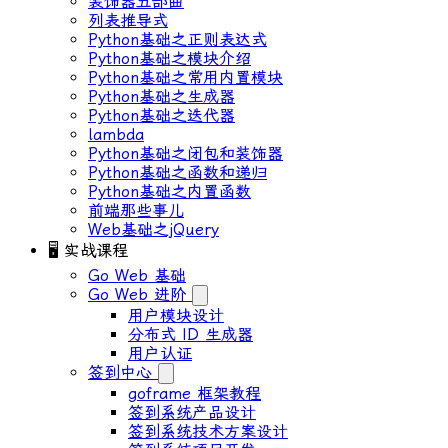
装饰器五部曲
列表推导式
Python基础之正则表达式
Python基础之模块介绍
Python基础之常用内置模块
Python基础之生成器
Python基础之迭代器
lambda
Python基础之闭包和装饰器
Python基础之函数和递归
Python基础之内置函数
前端那些事儿
Web基础之jQuery
🖥 实战课程
Go Web 基础
Go Web 进阶
用户模块设计
分布式 ID ⽣成器
⽤户认证
签到中心
goframe 框架教程
签到系统产品设计
签到系统技术方案设计