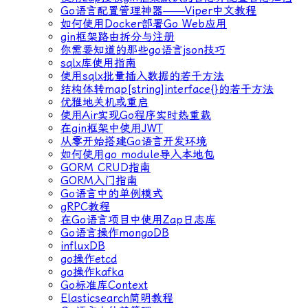
Go语言配置管理神器——Viper中文教程
如何使用Docker部署Go Web应用
gin框架路由拆分与注册
你需要知道的那些go语言json技巧
sqlx库使用指南
使用sqlx批量插入数据的若干方法
结构体转map[string]interface{}的若干方法
优雅地关机或重启
使用Air实现Go程序实时热重载
在gin框架中使用JWT
从零开始搭建Go语言开发环境
如何使用go module导入本地包
GORM CRUD指南
GORM入门指南
Go语言中的单例模式
gRPC教程
在Go语言项目中使用Zap日志库
Go语言操作mongoDB
influxDB
go操作etcd
go操作kafka
Go标准库Context
Elasticsearch简明教程