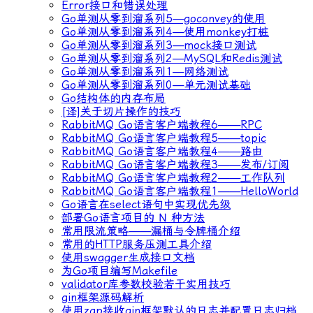
Error接口和错误处理
Go单测从零到溜系列5—goconvey的使用
Go单测从零到溜系列4—使用monkey打桩
Go单测从零到溜系列3—mock接口测试
Go单测从零到溜系列2—MySQL和Redis测试
Go单测从零到溜系列1—网络测试
Go单测从零到溜系列0—单元测试基础
Go结构体的内存布局
[译]关于切片操作的技巧
RabbitMQ Go语言客户端教程6——RPC
RabbitMQ Go语言客户端教程5——topic
RabbitMQ Go语言客户端教程4——路由
RabbitMQ Go语言客户端教程3——发布/订阅
RabbitMQ Go语言客户端教程2——工作队列
RabbitMQ Go语言客户端教程1——HelloWorld
Go语言在select语句中实现优先级
部署Go语言项目的 N 种方法
常用限流策略——漏桶与令牌桶介绍
常用的HTTP服务压测工具介绍
使用swagger生成接口文档
为Go项目编写Makefile
validator库参数校验若干实用技巧
gin框架源码解析
使用zap接收gin框架默认的日志并配置日志归档