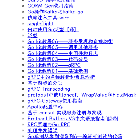
GORM Gen使用指南
Go操作Kafka之kafka-go
依赖注入工具-wire
singleflight
何时使用Go泛型【译】
泛型
Go kit教程06——服务发现和负载均衡
Go kit教程05——调用其他服务
Go kit教程04——中间件和日志
Go kit教程03——代码分层
Go kit教程02——gRPC
Go kit教程01——基础示例
gRPC中的名称解析和负载均衡
基于游标的分页
gRPC Transcoding
protobuf中使用oneof、WrapValue和FieldMask
gRPC-Gateway使用指南
Apollo配置中心
基于 consul 实现服务注册与发现
Protocol Buffers V3中文语法指南[翻译]
RPC原理与Go RPC
处理并发错误
Go单测从零到溜系列6—编写可测试的代码