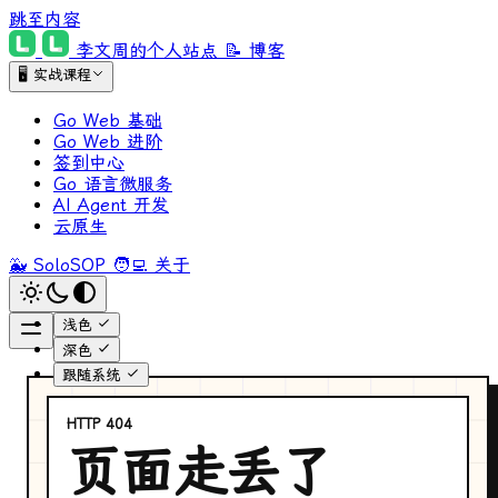
跳至内容
李文周的个人站点
📝 博客
🖥 实战课程
Go Web 基础
Go Web 进阶
签到中心
Go 语言微服务
AI Agent 开发
云原生
🐳 SoloSOP
🧑‍💻 关于
浅色
深色
跟随系统
HTTP 404
页面走丢了